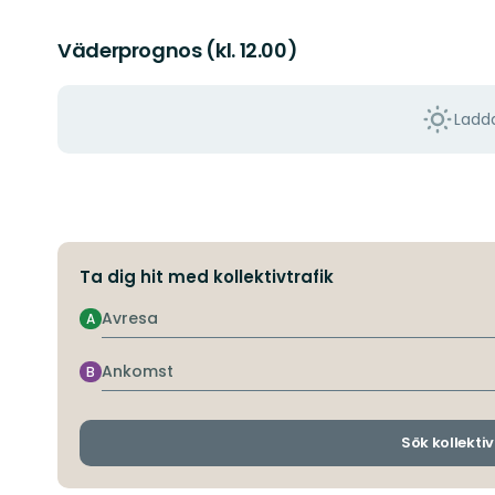
Väderprognos (kl. 12.00)
Ladda
Ta dig hit med kollektivtrafik
Avresa
A
Ankomst
B
Sök kollektiv