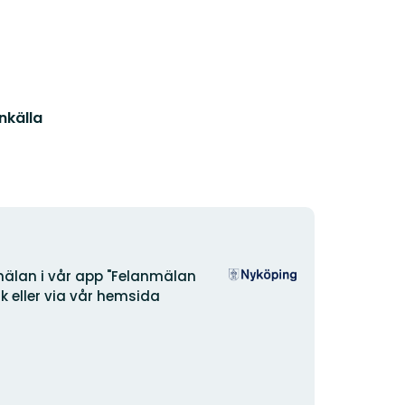
nkälla
Organisationens
älan i vår app "Felanmälan
logotyp
 eller via vår hemsida