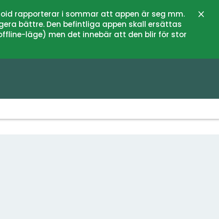
oid rapporterar i sommar att appen är seg mm.
Stän
gera bättre. Den befintliga appen skall ersättas
fline-läge) men det innebär att den blir för stor