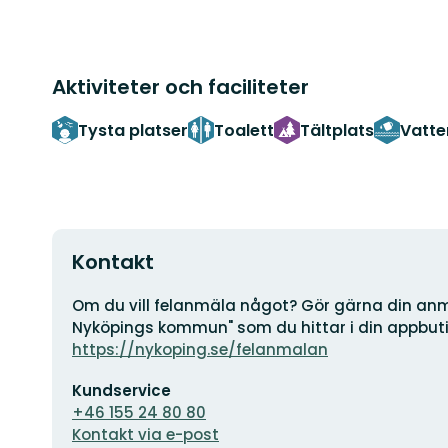
Aktiviteter och faciliteter
Tysta platser
Toalett
Tältplats
Vatte
Kontakt
Adress
Om du vill felanmäla något? Gör gärna din anm
Nyköpings kommun" som du hittar i din appbutik
https://nykoping.se/felanmalan
E-
Kundservice
postadress
+46 155 24 80 80
Kontakt via e-post