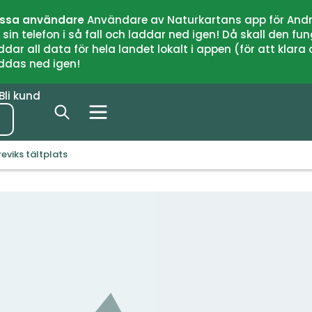
issa användare
Användare av Naturkartans app för Andr
n telefon i så fall och laddar ned igen! Då skall den fun
 all data för hela landet lokalt i appen (för att klara of
addas ned igen!
Bli kund
reviks tältplats