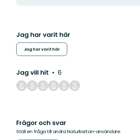
Jag har varit här
Jag har varit här
Jag vill hit
6
Frågor och svar
Ställ en fråga till andra Naturkartan-användare.