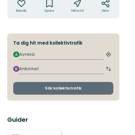
Besökt
Spara
Hitta hit
Dela
Ta dig hit med kollektivtrafik
Avresa
A
Hitta
närmaste
hållplats
Ankomst
B
Byt
avgångs-
och
ankomsthållp
Sök kollektivtrafik
Guider