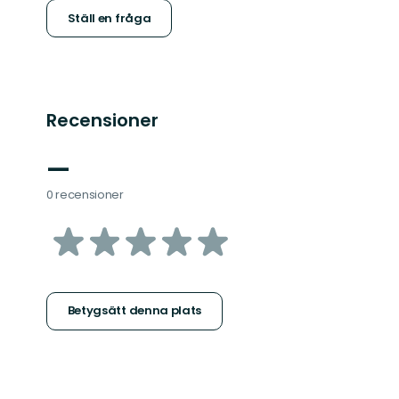
Ställ en fråga
Recensioner
—
0 recensioner
av
5
stjärnor
Betygsätt denna plats