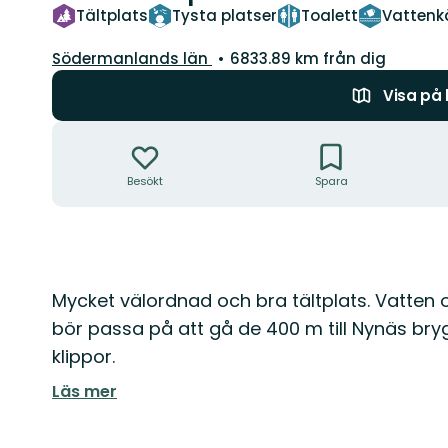
Tältplats
Tysta platser
Toalett
Vattenk
Län:
Södermanlands län
6833.89 km från dig
Visa på
Åtgärder
Besökt
Spara
Beskrivning
Mycket välordnad och bra tältplats. Vatten 
bör passa på att gå de 400 m till Nynäs br
klippor.
Läs mer