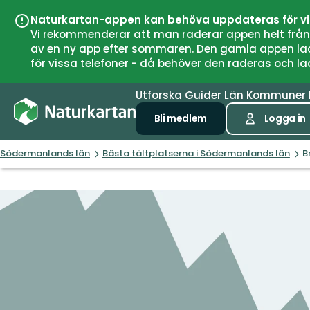
Naturkartan-appen kan behöva uppdateras för v
Vi rekommenderar att man raderar appen helt från si
av en ny app efter sommaren. Den gamla appen laddar
för vissa telefoner - då behöver den raderas och l
Utforska
Guider
Län
Kommuner
Bli medlem
Logga in
Södermanlands län
Bästa tältplatserna i Södermanlands län
B