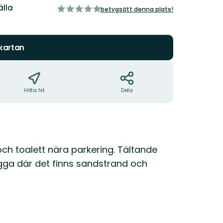
älla
av
betygsätt denna plats!
5
stjärnor
 kartan
Hitta hit
Dela
och toalett nära parkering. Tältande
ygga där det finns sandstrand och