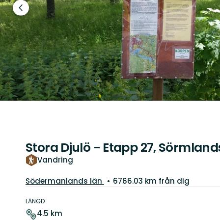
Föregående
bild
Stora Djulö - Etapp 27, Sörmland
Vandring
Län:
Södermanlands län
6766.03 km från dig
Information
om
LÄNGD
leden
4.5 km