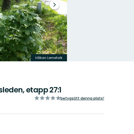
Nästa
bildspel
Håkan Lernefalk
sleden, etapp 27:1
av
betygsätt denna plats!
5
stjärnor