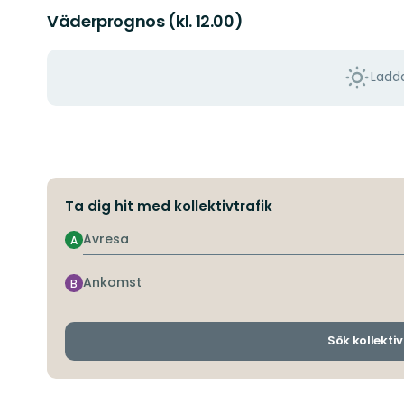
Väderprognos (kl. 12.00)
Ladda
Ta dig hit med kollektivtrafik
Avresa
A
Ankomst
B
Sök kollektiv