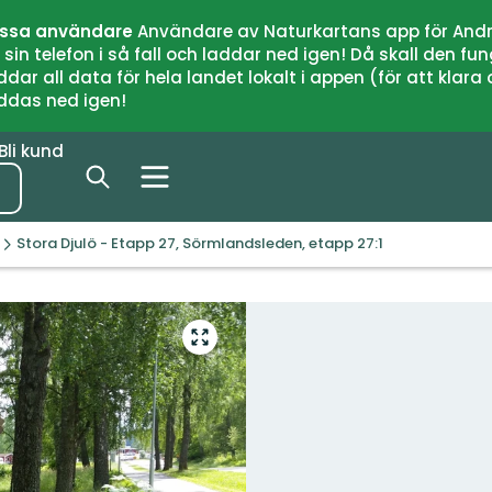
issa användare
Användare av Naturkartans app för Andr
n telefon i så fall och laddar ned igen! Då skall den fun
 all data för hela landet lokalt i appen (för att klara of
addas ned igen!
Bli kund
Stora Djulö - Etapp 27, Sörmlandsleden, etapp 27:1
Gå
till
helskärmsläge