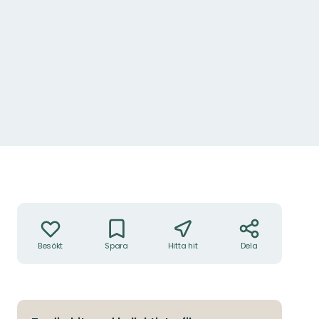
Håkan Lernefalk
Åtgärder
Besökt
Spara
Hitta hit
Dela