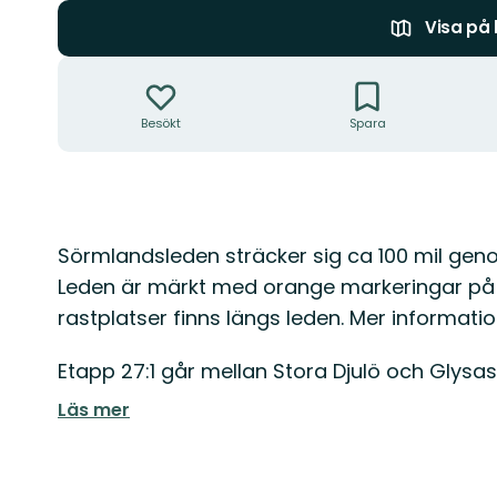
Visa på
Åtgärder
Besökt
Spara
Beskrivning
Sörmlandsleden sträcker sig ca 100 mil ge
Leden är märkt med orange markeringar på 
rastplatser finns längs leden. Mer informatio
Etapp 27:1 går mellan Stora Djulö och Glysas
Läs mer