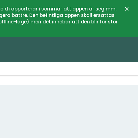
oid rapporterar i sommar att appen är seg mm.
Stän
gera bättre. Den befintliga appen skall ersättas
fline-läge) men det innebär att den blir för stor