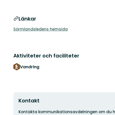
Länkar
Sörmlandsledens hemsida
Aktiviteter och faciliteter
Vandring
Kontakt
Adress
Kontakta kommunikationsavdelningen om du h