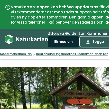
Naturkartan-appen kan behöva uppdateras för v
Vi rekommenderar att man raderar appen helt från si
av en ny app efter sommaren. Den gamla appen laddar
för vissa telefoner - då behöver den raderas och l
Utforska
Guider
Län
Kommuner
Bli medlem
Logga in
Södermanlands län
Bästa vandringslederna i Södermanlands län