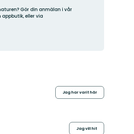
logotyp
naturen? Gör din anmälan i vår
appbutik, eller via
Jag har varit här
Jag vill hit