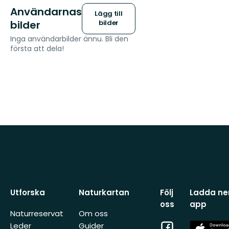
Användarnas
Lägg till
bilder
bilder
Inga användarbilder ännu. Bli den
första att dela!
Utforska
Naturkartan
Följ
Ladda ner
oss
app
Naturreservat
Om oss
Facebook
App
Leder
Guider