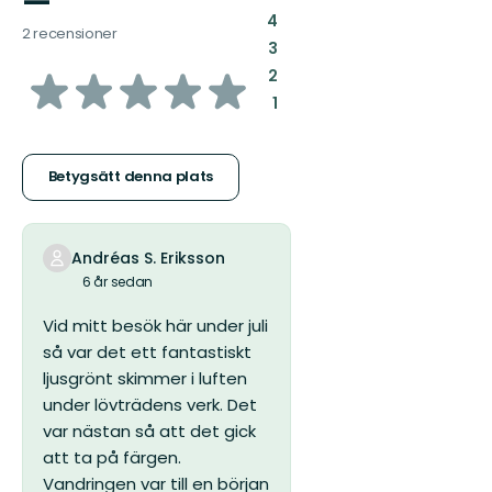
—
:
4
2 recensioner
:
3
av
:
2
:
1
5
stjärnor
Betygsätt denna plats
Andréas S. Eriksson
6 år sedan
Vid mitt besök här under juli
så var det ett fantastiskt
ljusgrönt skimmer i luften
under lövträdens verk. Det
var nästan så att det gick
att ta på färgen.
Vandringen var till en början