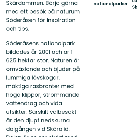
Lä
Skärdammen. Börja gärna
nationalparker
Sk
Välkommen
med ett besök på naturum
V
ut
till
Söderåsen för inspiration
till
Sk
Sveriges
och tips.
fa
finaste
na
natur
Söderåsens nationalpark
bildades år 2001 och är 1
625 hektar stor. Naturen är
omväxlande och bjuder på
lummiga lövskogar,
mäktiga rasbranter med
höga klippor, strömmande
vattendrag och vida
utsikter. Särskilt välbesökt
är den djupt nedskurna
dalgången vid Skäralid.