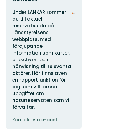
Adress
Organisationens
Under LÄNKAR kommer
logotyp
du till aktuell
reservatssida på
Länsstyrelsens
webbplats, med
fördjupande
information som kartor,
broschyrer och
hänvisning till relevanta
aktörer. Här finns även
en rapportfunktion för
dig som vill lämna
uppgifter om
naturreservaten som vi
förvaltar.
E-
Kontakt via e-post
postadress