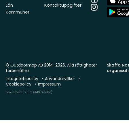
Store
Län
Kontaktuppgifter
Instagram
App
Kommuner
Store
© Outdoormap AB 2014-2026. Alla rättigheter
Skaffa Natu
förbehållna.
organisat
Integritetspolicy
Användarvillkor
Cookiepolicy
Impressum
phx-sto-01 · 26.7.1 (449747a8c)