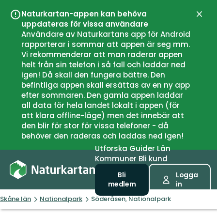
Naturkartan-appen kan behöva
Stän
uppdateras för vissa användare
Användare av Naturkartans app för Android
rapporterar i sommar att appen är seg mm.
Vi rekommenderar att man raderar appen
helt från sin telefon i så fall och laddar ned
igen! Då skall den fungera bättre. Den
befintliga appen skall ersättas av en ny app
efter sommaren. Den gamla appen laddar
all data för hela landet lokalt i appen (för
att klara offline-läge) men det innebär att
den blir för stor för vissa telefoner - då
behöver den raderas och laddas ned igen!
Utforska
Guider
Län
Kommuner
Bli kund
Bli
Logga
medlem
in
Skåne län
Nationalpark
Söderåsen, Nationalpark