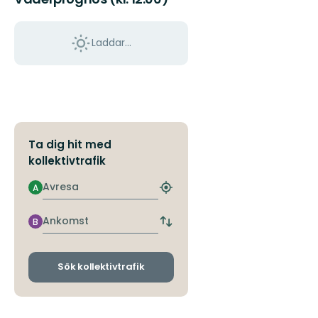
Laddar...
Ta dig hit med
kollektivtrafik
Avresa
A
Hitta
närmaste
hållplats
Ankomst
B
Byt
avgångs-
och
ankomsthållplatser
Sök kollektivtrafik