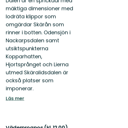
Dalen är en sprickdal med
mäktiga dimensioner med
lodräta klippor som
omgärdar Skärån som
rinner i botten. Odensjön i
Nackarpsdalen samt
utsiktspunkterna
Kopparhatten,
Hjortsprånget och Lierna
utmed Skäralidsdalen är
också platser som
imponerar.
Läs mer
Väderprognos (kl. 12.00)