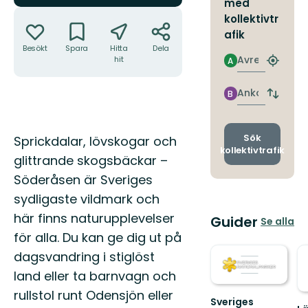
med
Åtgärder
kollektivtr
afik
Besökt
Spara
Hitta
Dela
Avresa
hit
A
Hitta
närmas
hållpla
Ankomst
B
Byt
avgång
och
ankomst
Beskrivning
Sök
Sprickdalar, lövskogar och
kollektivtrafik
glittrande skogsbäckar –
Söderåsen är Sveriges
sydligaste vildmark och
här finns naturupplevelser
Guider
Se alla
för alla. Du kan ge dig ut på
dagsvandring i stiglöst
land eller ta barnvagn och
rullstol runt Odensjön eller
Sveriges