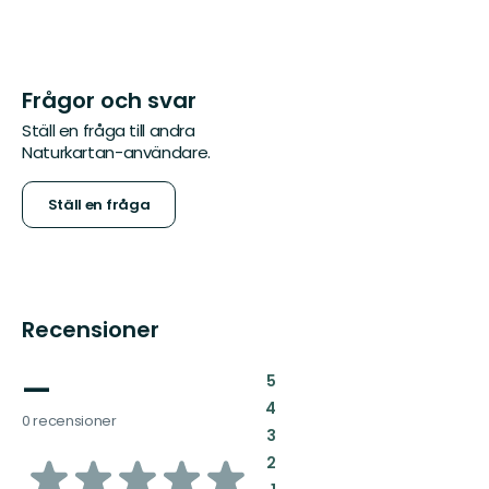
Frågor och svar
Ställ en fråga till andra
Naturkartan-användare.
Ställ en fråga
Recensioner
—
:
5
:
4
0 recensioner
:
3
av
:
2
: