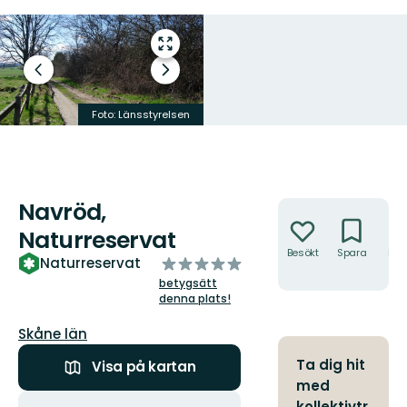
Gå
till
Föregående
Nästa
helskärmsläge
Havsörn.
bild
bildspel
Foto: Jan
Foto: Länsstyrelsen
Gustavsson/Mostphotos
Navröd,
Åtgärder
Naturreservat
Besökt
Spara
Hitt
av
Naturreservat
hit
5
betygsätt
stjärnor
denna plats!
Län:
Skåne län
Ta dig hit
Visa på kartan
med
Åtgärder
kollektivtr