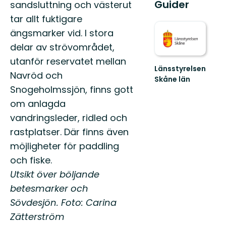
Guider
sandsluttning och västerut
tar allt fuktigare
ängsmarker vid. I stora
delar av strövområdet,
utanför reservatet mellan
Länsstyrelsen
Navröd och
Skåne län
Snogeholmssjön, finns gott
Välkommen
till
om anlagda
Skånes
vandringsleder, ridled och
fantastiska
natur!
rastplatser. Där finns även
möjligheter för paddling
och fiske.
Utsikt över böljande
betesmarker och
Sövdesjön. Foto: Carina
Zätterström