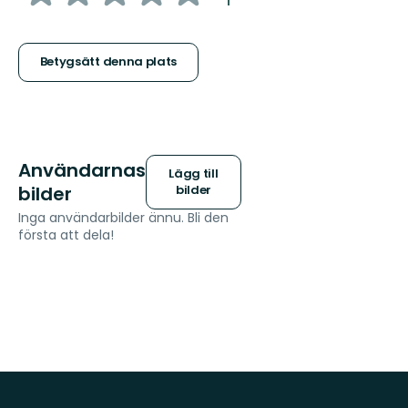
1
5
stjärnor
Betygsätt denna plats
Användarnas
Lägg till
bilder
bilder
Inga användarbilder ännu. Bli den
första att dela!