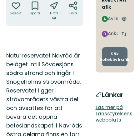
afik
Besökt
Spara
Hitta
Dela
Avresa
hit
A
Hitta
närmas
hållpla
Ankomst
B
Byt
avgång
och
ankomst
Beskrivning
Sök
Naturreservatet Navröd är
kollektivtrafik
beläget intill Sövdesjöns
södra strand och ingår i
Snogeholms strövområde.
Reservatet ligger i
Länkar
strövområdets västra del
och avsattes för att
Läs mer på
Länsstyrelsens
bevara det öppna
webbplats
beteslandskapet. I Navröds
östra delarna finns en torr