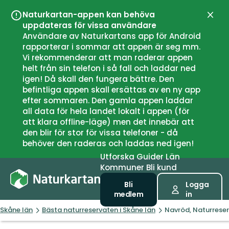
Naturkartan-appen kan behöva
Stän
uppdateras för vissa användare
Användare av Naturkartans app för Android
rapporterar i sommar att appen är seg mm.
Vi rekommenderar att man raderar appen
helt från sin telefon i så fall och laddar ned
igen! Då skall den fungera bättre. Den
befintliga appen skall ersättas av en ny app
efter sommaren. Den gamla appen laddar
all data för hela landet lokalt i appen (för
att klara offline-läge) men det innebär att
den blir för stor för vissa telefoner - då
behöver den raderas och laddas ned igen!
Utforska
Guider
Län
Kommuner
Bli kund
Bli
Logga
medlem
in
Skåne län
Bästa naturreservaten i Skåne län
Navröd, Naturrese