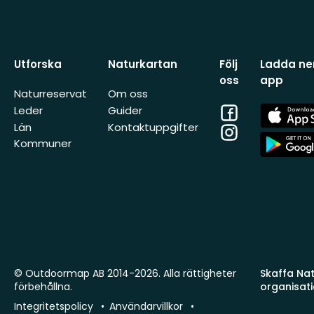
Utforska
Naturkartan
Följ
Ladda ner
oss
app
Naturreservat
Om oss
Facebook
App
Leder
Guider
Store
Län
Kontaktuppgifter
Instagram
App
Kommuner
Store
© Outdoormap AB 2014-2026. Alla rättigheter
Skaffa Natu
förbehållna.
organisat
Integritetspolicy
Användarvillkor