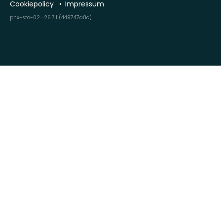
Cookiepolicy
Impressum
phx-sto-02 · 26.7.1 (449747a8c)