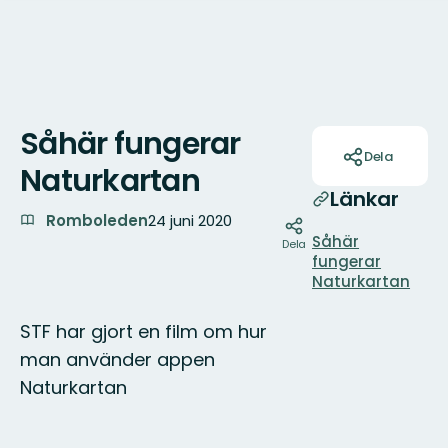
Såhär fungerar
Åtgärder
Dela
Naturkartan
Länkar
Romboleden
24 juni 2020
Såhär
Dela
fungerar
Naturkartan
STF har gjort en film om hur
man använder appen
Naturkartan