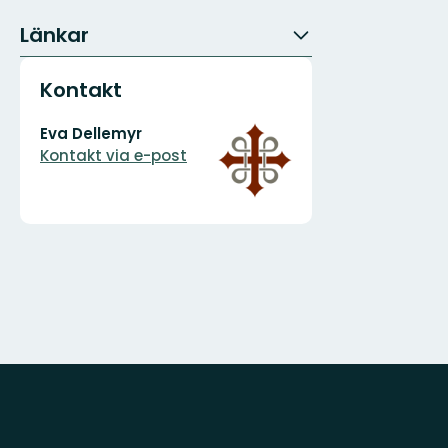
Länkar
Kontakt
E-
Organisationens
Eva Dellemyr
postadress
logotyp
Kontakt via e-post