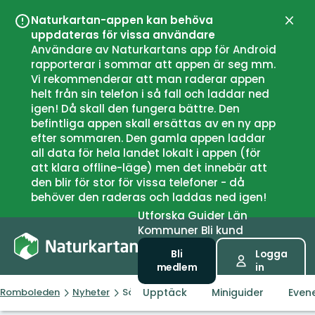
Naturkartan-appen kan behöva
Stän
uppdateras för vissa användare
Användare av Naturkartans app för Android
rapporterar i sommar att appen är seg mm.
Vi rekommenderar att man raderar appen
helt från sin telefon i så fall och laddar ned
igen! Då skall den fungera bättre. Den
befintliga appen skall ersättas av en ny app
efter sommaren. Den gamla appen laddar
all data för hela landet lokalt i appen (för
att klara offline-läge) men det innebär att
den blir för stor för vissa telefoner - då
behöver den raderas och laddas ned igen!
Utforska
Guider
Län
Kommuner
Bli kund
Bli
Logga
medlem
in
Upptäck
Miniguider
Even
Romboleden
Nyheter
Såhär fungerar Naturkartan