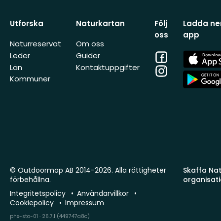
Utforska
Naturkartan
Följ
Ladda ner
oss
app
Naturreservat
Om oss
Facebook
App
Leder
Guider
Store
Län
Kontaktuppgifter
Instagram
App
Kommuner
Store
© Outdoormap AB 2014-2026. Alla rättigheter
Skaffa Natu
förbehållna.
organisat
Integritetspolicy
Användarvillkor
Cookiepolicy
Impressum
phx-sto-01 · 26.7.1 (449747a8c)