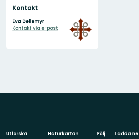
Kontakt
E-
Organisationens
Eva Dellemyr
postadress
logotyp
Kontakt via e-post
Utforska
Naturkartan
Följ
Ladda ner