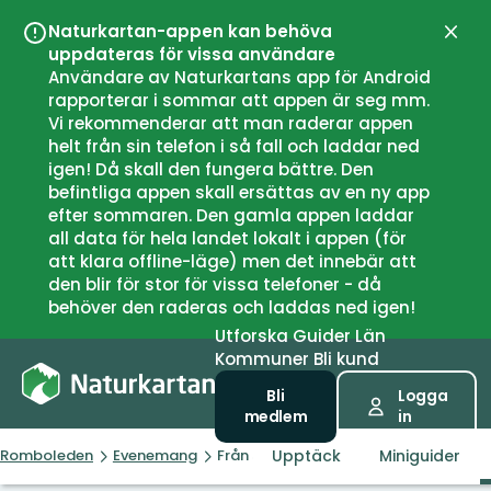
Naturkartan-appen kan behöva
Stän
uppdateras för vissa användare
Användare av Naturkartans app för Android
rapporterar i sommar att appen är seg mm.
Vi rekommenderar att man raderar appen
helt från sin telefon i så fall och laddar ned
igen! Då skall den fungera bättre. Den
befintliga appen skall ersättas av en ny app
efter sommaren. Den gamla appen laddar
all data för hela landet lokalt i appen (för
att klara offline-läge) men det innebär att
den blir för stor för vissa telefoner - då
behöver den raderas och laddas ned igen!
Utforska
Guider
Län
Kommuner
Bli kund
Bli
Logga
medlem
in
Upptäck
Miniguider
Romboleden
Evenemang
Från svenska gränsen till Nidarosdom