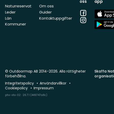
oss
app
Naturreservat
Om oss
Facebook
App
Leder
Guider
Store
Län
Kontaktuppgifter
Instagram
App
Kommuner
Store
© Outdoormap AB 2014-2026. Alla rättigheter
Skaffa Natu
förbehållna.
organisat
Integritetspolicy
Användarvillkor
Cookiepolicy
Impressum
phx-sto-02 · 26.7.1 (449747a8c)