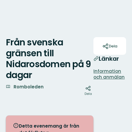
Från svenska
Åtgärder
Dela
gränsen till
Länkar
Nidarosdomen på 9
Information
dagar
och anmälan
Romboleden
Dela
Detta evenemang är från