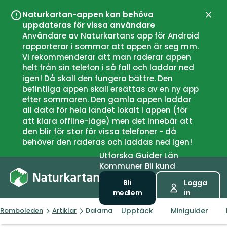
Naturkartan-appen kan behöva
Stän
uppdateras för vissa användare
Användare av Naturkartans app för Android
rapporterar i sommar att appen är seg mm.
Vi rekommenderar att man raderar appen
helt från sin telefon i så fall och laddar ned
igen! Då skall den fungera bättre. Den
befintliga appen skall ersättas av en ny app
efter sommaren. Den gamla appen laddar
all data för hela landet lokalt i appen (för
att klara offline-läge) men det innebär att
den blir för stor för vissa telefoner - då
behöver den raderas och laddas ned igen!
Utforska
Guider
Län
Kommuner
Bli kund
Bli
Logga
medlem
in
Upptäck
Miniguider
Romboleden
Artiklar
Dalarnas medeltida vägar av Jan-Olof Mo