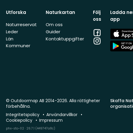
Utforska
Naturkartan
Följ
Ladda ner
oss
app
Naturreservat
Om oss
Facebook
App
Leder
Guider
Store
Län
Kontaktuppgifter
Instagram
App
Kommuner
Store
© Outdoormap AB 2014-2026. Alla rättigheter
Skaffa Natu
förbehållna.
organisat
Integritetspolicy
Användarvillkor
Cookiepolicy
Impressum
phx-sto-02 · 26.7.1 (449747a8c)