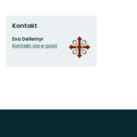
Kontakt
E-
Organisationens
Eva Dellemyr
postadress
logotyp
Kontakt via e-post