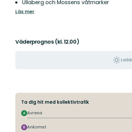
Ullaberg och Mossens våtmarker
Läs mer
Väderprognos (kl. 12.00)
Ladda
Ta dig hit med kollektivtrafik
Avresa
A
Ankomst
B