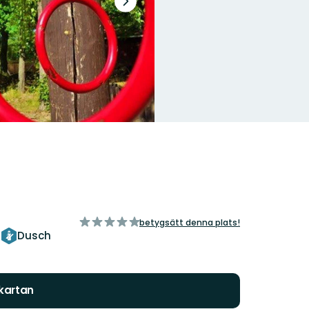
Nästa
bildspel
av
betygsätt denna plats!
5
s
Dusch
stjärnor
 kartan