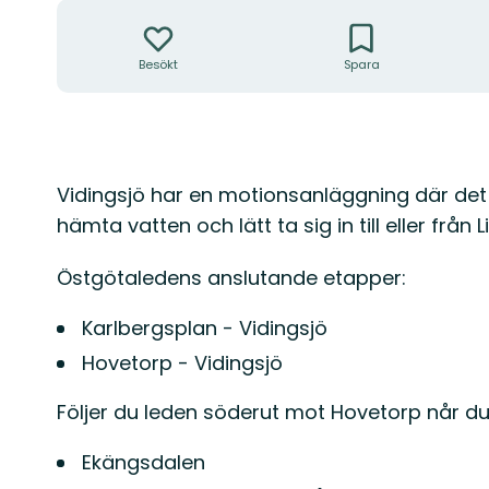
Åtgärder
Besökt
Spara
Beskrivning
Vidingsjö har en motionsanläggning där det f
hämta vatten och lätt ta sig in till eller från
Östgötaledens anslutande etapper:
Karlbergsplan - Vidingsjö
Hovetorp - Vidingsjö
Följer du leden söderut mot Hovetorp når d
Ekängsdalen