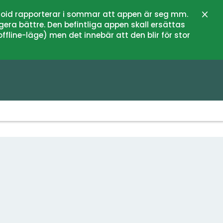
oid rapporterar i sommar att appen är seg mm.
Stän
gera bättre. Den befintliga appen skall ersättas
fline-läge) men det innebär att den blir för stor