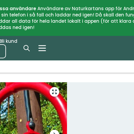
issa användare
Användare av Naturkartans app för Andr
n telefon i så fall och laddar ned igen! Då skall den fun
 all data för hela landet lokalt i appen (för att klara of
addas ned igen!
Bli kund
Gå
till
helskärmsläge