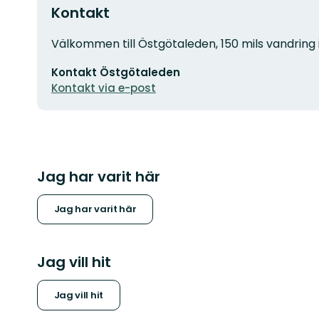
Kontakt
Adress
Välkommen till Östgötaleden, 150 mils vandring 
E-
Kontakt Östgötaleden
postadress
Kontakt via e-post
Jag har varit här
Jag har varit här
Jag vill hit
Jag vill hit