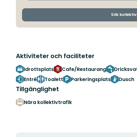
Sök kollektiv
Aktiviteter och faciliteter
Idrottsplats
Cafe/Restaurang
Dricksva
Entré
Toalett
Parkeringsplats
Dusch
Tillgänglighet
Nära kollektivtrafik