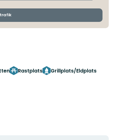
avgångs-
och
ankomsthållplatser
trafik
tten
Rastplats
Grillplats/Eldplats