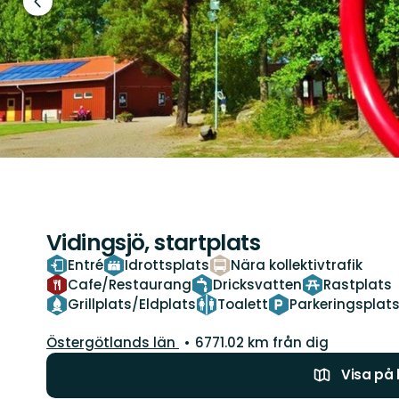
Föregående
bild
Vidingsjö, startplats
Entré
Idrottsplats
Nära kollektivtrafik
Cafe/Restaurang
Dricksvatten
Rastplats
Grillplats/Eldplats
Toalett
Parkeringsplat
Län:
Östergötlands län
6771.02 km från dig
Visa på