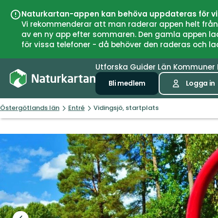
Naturkartan-appen kan behöva uppdateras för v
Vi rekommenderar att man raderar appen helt från si
av en ny app efter sommaren. Den gamla appen laddar
för vissa telefoner - då behöver den raderas och l
Utforska
Guider
Län
Kommuner
Bli medlem
Logga in
Östergötlands län
Entré
Vidingsjö, startplats