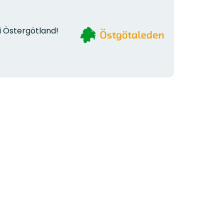
Organisationens
i Östergötland!
logotyp