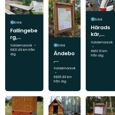
Entré
Entré
Härads
Fallingebe
kär,
rg,
startpla
Kommun:
Valdemarsvik
startplats
Kommun:
Entré
Valdemarsvik
ts
6821.49 km från
6851.13 km
Ändebo
dig
från dig
,
startpla
Kommun:
Valdemarsvik
ts
6835.83 km
från dig