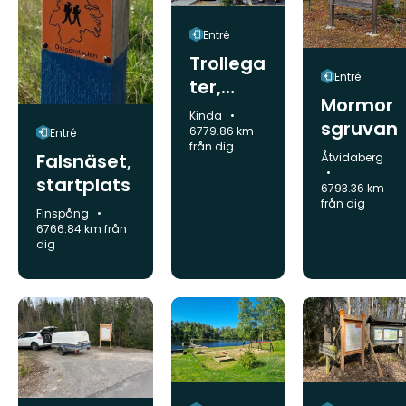
Entré
Trollega
Entré
ter,
Mormor
startpla
Kommun:
Kinda
sgruvan
ts
6779.86 km
Entré
från dig
Falsnäset,
Kommun:
Åtvidaberg
startplats
6793.36 km
från dig
Kommun:
Finspång
6766.84 km från
dig