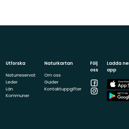
Utforska
Naturkartan
Följ
Ladda ner
oss
app
Naturreservat
Om oss
Facebook
App
Leder
Guider
Store
Län
Kontaktuppgifter
Instagram
App
Kommuner
Store