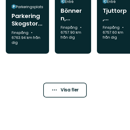
Entré
Entré
Parkeringsplats
Bönner
Tjuttorp
Parkering
n,
,
Skogstorp
startpla
startpla
Kommun:
Kommun:
Finspång
Finspång
rundsling
ts
ts
Kommun:
6757.90 km
6757.60 km
Finspång
a
från dig
från dig
6763.94 km från
dig
Visa fler