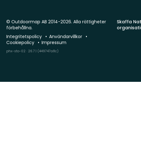
© Outdoormap AB 2014-2026. Alla rättigheter
Skaffa Natu
förbehållna.
organisat
Integritetspolicy
Användarvillkor
Cookiepolicy
Impressum
phx-sto-02 · 26.7.1 (449747a8c)