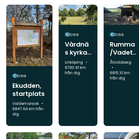
Entré
Entré
Vårdnä
Rumma
s kyrka,
/Vadet,
startpla
startpla
Kommun:
Kommun:
Linköping
Åtvidaberg
ts
ts
6780.91 km
från dig
6815.10 km
Entré
från dig
Ekudden,
startplats
Kommun:
Valdemarsvik
6847.64 km från
dig