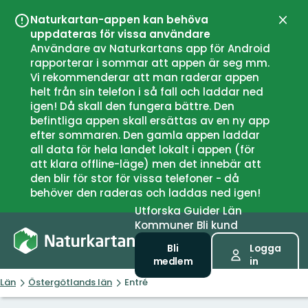
Naturkartan-appen kan behöva
Stän
uppdateras för vissa användare
Användare av Naturkartans app för Android
rapporterar i sommar att appen är seg mm.
Vi rekommenderar att man raderar appen
helt från sin telefon i så fall och laddar ned
igen! Då skall den fungera bättre. Den
befintliga appen skall ersättas av en ny app
efter sommaren. Den gamla appen laddar
all data för hela landet lokalt i appen (för
att klara offline-läge) men det innebär att
den blir för stor för vissa telefoner - då
behöver den raderas och laddas ned igen!
Utforska
Guider
Län
Kommuner
Bli kund
Bli
Logga
medlem
in
Län
Östergötlands län
Entré