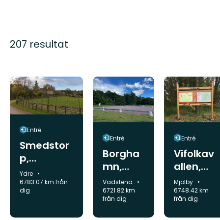
207 resultat
Entré
Entré
Entré
Smedstor
Borgha
Vifolkav
p,
mn,
allen,
startplats
Kommun:
Ydre
startpla
startpla
Kommun:
Kommun:
Vadstena
Mjölby
6783.07 km från
ts
ts
6721.82 km
6748.42 km
dig
från dig
från dig