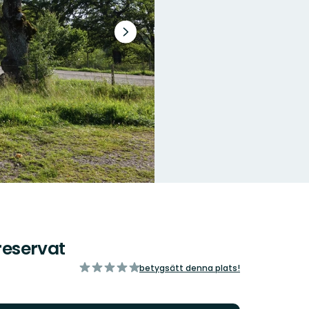
Nästa
bildspel
reservat
av
betygsätt denna plats!
5
stjärnor