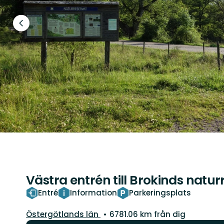
Föregående
bild
Västra entrén till Brokinds natur
Entré
Information
Parkeringsplats
Län:
Östergötlands län
6781.06 km från dig