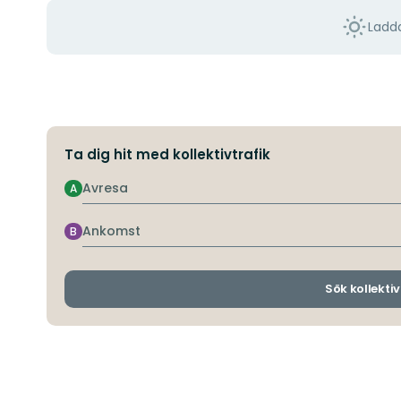
Ladda
Ta dig hit med kollektivtrafik
Avresa
A
Ankomst
B
Sök kollektiv