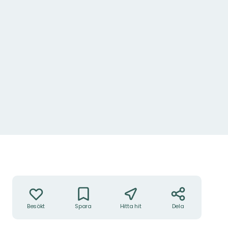
Åtgärder
Besökt
Spara
Hitta hit
Dela