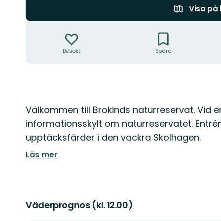
Visa på
Åtgärder
Besökt
Spara
Beskrivning
Välkommen till Brokinds naturreservat. Vid e
informationsskylt om naturreservatet. Entré
upptäcksfärder i den vackra Skolhagen.
Läs mer
Väderprognos (kl. 12.00)