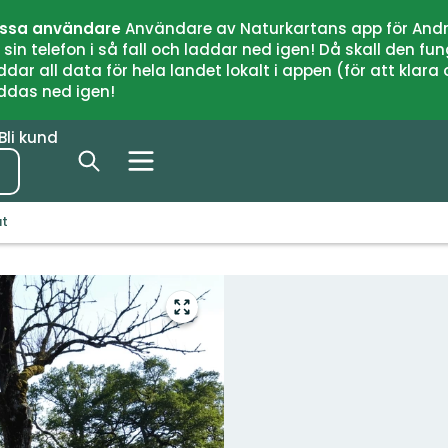
issa användare
Användare av Naturkartans app för Andr
n telefon i så fall och laddar ned igen! Då skall den fun
 all data för hela landet lokalt i appen (för att klara of
addas ned igen!
Bli kund
at
Gå
till
helskärmsläge