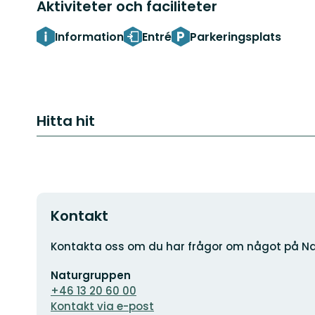
Aktiviteter och faciliteter
Information
Entré
Parkeringsplats
Hitta hit
Kontakt
Adress
Kontakta oss om du har frågor om något på Na
E-
Naturgruppen
postadress
+46 13 20 60 00
Kontakt via e-post