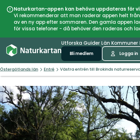
Naturkartan-appen kan behöva uppdateras för v
Vi rekommenderar att man raderar appen helt från si
av en ny app efter sommaren. Den gamla appen laddar
för vissa telefoner - då behöver den raderas och l
Utforska
Guider
Län
Kommuner
Bli medlem
Logga in
Östergötlands län
Entré
Västra entrén till Brokinds naturreserv