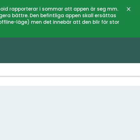
oid rapporterar i sommar att appen är seg mm.
Stän
gera bättre. Den befintliga appen skall ersättas
fline-läge) men det innebär att den blir för stor