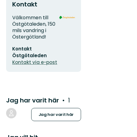
Kontakt
Adress
Organisationens
Välkommen till
logotyp
Östgötaleden, 150
mils vandring i
Östergötland!
E-
Kontakt
postadress
Östgötaleden
Kontakt via e-post
Jag har varit här
1
Jag har varit här