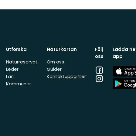
Utforska
Naturkartan
Följ
Ladda ner
oss
app
Naturreservat
Om oss
Facebook
App
Leder
Guider
Store
Län
Kontaktuppgifter
Instagram
App
Kommuner
Store