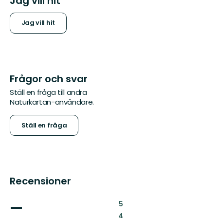
Jag vill hit
Jag vill hit
Frågor och svar
Ställ en fråga till andra
Naturkartan-användare.
Ställ en fråga
Recensioner
—
:
5
:
4