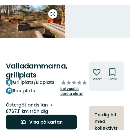
Gå
till
helskärmsläge
Valladammarna,
Åtgärder
grillplats
Besökt
Spara
Hitt
av
Grillplats/Eldplats
hit
5
betygsätt
Rastplats
stjärnor
denna plats!
Län:
Östergötlands län
6767.11 km från dig
Ta dig hit
med
Visa på kartan
kollektivtr