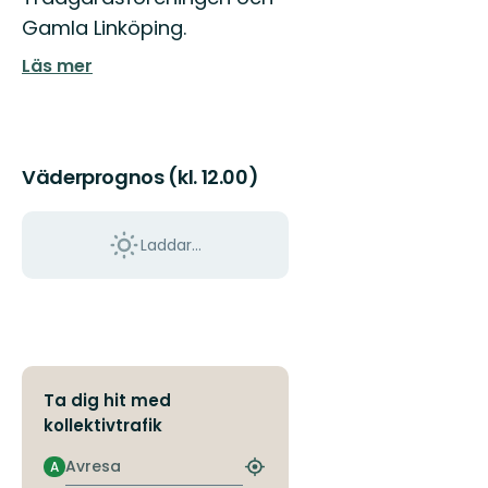
Östgöt
Gamla Linköping.
150
mils
Läs mer
vandri
...
Väderprognos (kl. 12.00)
Laddar...
Ta dig hit med
kollektivtrafik
Avresa
A
Hitta