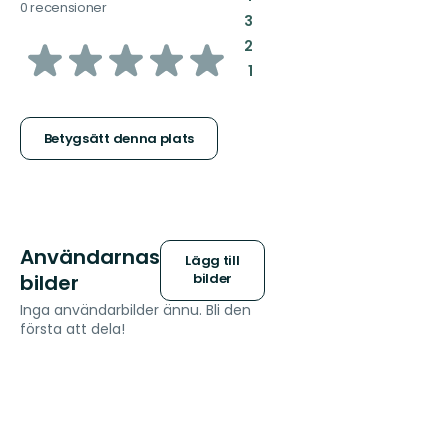
0 recensioner
:
3
av
:
2
:
1
5
stjärnor
Betygsätt denna plats
Användarnas
Lägg till
bilder
bilder
Inga användarbilder ännu. Bli den
första att dela!