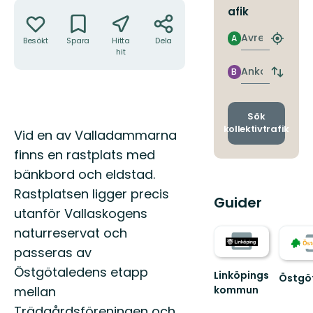
Åtgärder
afik
Avresa
A
Besökt
Spara
Hitta
Dela
Hitta
hit
närmas
hållpla
Ankomst
B
Byt
avgång
och
ankomst
Sök
kollektivtrafik
Beskrivning
Vid en av Valladammarna
finns en rastplats med
bänkbord och eldstad.
Rastplatsen ligger precis
Guider
utanför Vallaskogens
naturreservat och
passeras av
Östgötaledens etapp
Linköpings
Östgö
mellan
kommun
Välko
till
Trädgårdsföreningen och