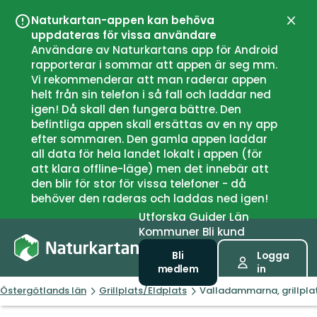
Naturkartan-appen kan behöva
Stän
uppdateras för vissa användare
Användare av Naturkartans app för Android
rapporterar i sommar att appen är seg mm.
Vi rekommenderar att man raderar appen
helt från sin telefon i så fall och laddar ned
igen! Då skall den fungera bättre. Den
befintliga appen skall ersättas av en ny app
efter sommaren. Den gamla appen laddar
all data för hela landet lokalt i appen (för
att klara offline-läge) men det innebär att
den blir för stor för vissa telefoner - då
behöver den raderas och laddas ned igen!
Utforska
Guider
Län
Kommuner
Bli kund
Bli
Logga
medlem
in
Östergötlands län
Grillplats/Eldplats
Valladammarna, grillpla