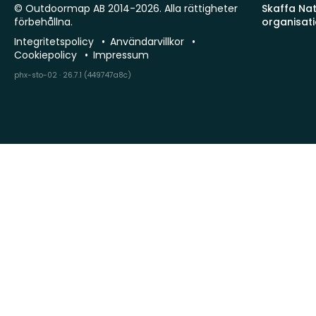
© Outdoormap AB 2014-2026. Alla rättigheter
Skaffa Natu
förbehållna.
organisat
Integritetspolicy
Användarvillkor
Cookiepolicy
Impressum
phx-sto-02 · 26.7.1 (449747a8c)