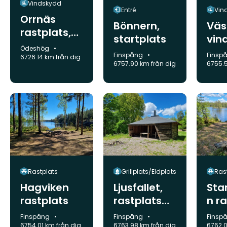
Vindskydd
Entré
Vin
Orrnäs
Bönnern,
Väs
rastplats,
startplats
vin
vindskydd
Kommun:
Ödeshög
Kommun:
Komm
Finspång
Finsp
och torrtoa
6726.14 km från dig
6757.90 km från dig
6755.5
Rastplats
Grillplats/Eldplats
Ras
Hagviken
Ljusfallet,
Sta
rastplats
rastplats
n r
under tak
Kommun:
Kommun:
Komm
Finspång
Finspång
Finsp
6754.01 km från dig
6763.98 km från dig
6762.0