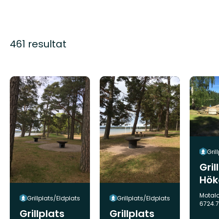
461 resultat
Gril
Gril
Hök
God
Komm
Motal
Grillplats/Eldplats
Grillplats/Eldplats
6724.7
Grillplats
Grillplats