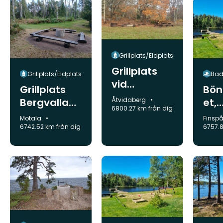
Grillplats/Eldplats
Grillplats
Grillplats/Eldplats
Bad
vid
Grillplats
Bön
discgolfban
Kommun:
Åtvidaberg
Bergvalla
et,
an
6800.27 km från dig
skolskog
Fin
Kommun:
Komm
Motala
Finsp
6742.52 km från dig
6757.8