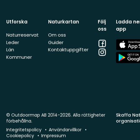
Utforska
Naturkartan
Följ
Ladda ner
oss
app
Naturreservat
Om oss
Facebook
App
Leder
Guider
Store
Län
Kontaktuppgifter
Instagram
App
Kommuner
Store
© Outdoormap AB 2014-2026. Alla rättigheter
Skaffa Natu
förbehållna.
organisat
Integritetspolicy
Användarvillkor
Cookiepolicy
Impressum