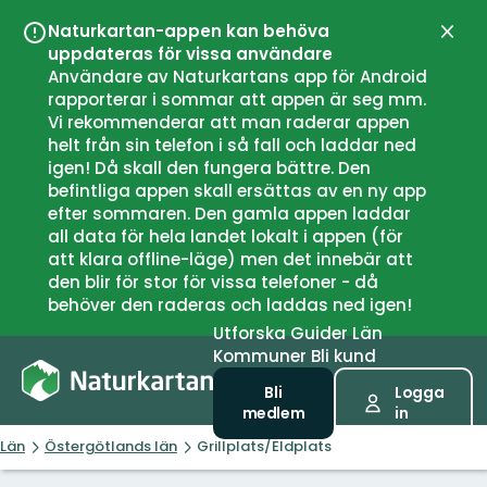
Naturkartan-appen kan behöva
Stän
uppdateras för vissa användare
Användare av Naturkartans app för Android
rapporterar i sommar att appen är seg mm.
Vi rekommenderar att man raderar appen
helt från sin telefon i så fall och laddar ned
igen! Då skall den fungera bättre. Den
befintliga appen skall ersättas av en ny app
efter sommaren. Den gamla appen laddar
all data för hela landet lokalt i appen (för
att klara offline-läge) men det innebär att
den blir för stor för vissa telefoner - då
behöver den raderas och laddas ned igen!
Utforska
Guider
Län
Kommuner
Bli kund
Bli
Logga
medlem
in
Län
Östergötlands län
Grillplats/Eldplats