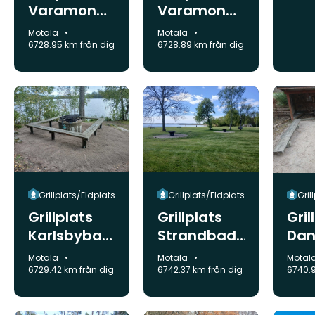
Varamon
Varamon
Månvägen
Vildmarksv
Kommun:
Kommun:
Motala
Motala
ägen
6728.95 km från dig
6728.89 km från dig
Grillplats/Eldplats
Grillplats/Eldplats
Gril
Grillplats
Grillplats
Gril
Karlsbybad
Strandbad
Dan
et
et
sko
Kommun:
Kommun:
Komm
Motala
Motala
Motal
Borensberg
6729.42 km från dig
6742.37 km från dig
6740.9