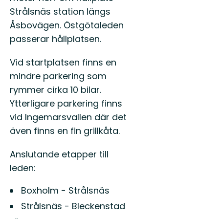
Östgötaleden,
Strålsnäs station längs
150
mils
Åsbovägen. Östgötaleden
vandring
passerar hållplatsen.
...
Vid startplatsen finns en
mindre parkering som
rymmer cirka 10 bilar.
Ytterligare parkering finns
vid Ingemarsvallen där det
även finns en fin grillkåta.
Anslutande etapper till
leden:
Boxholm - Strålsnäs
Strålsnäs - Bleckenstad