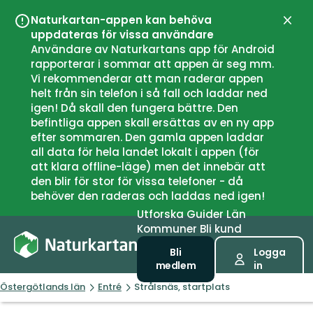
Naturkartan-appen kan behöva
Stän
uppdateras för vissa användare
Användare av Naturkartans app för Android
rapporterar i sommar att appen är seg mm.
Vi rekommenderar att man raderar appen
helt från sin telefon i så fall och laddar ned
igen! Då skall den fungera bättre. Den
befintliga appen skall ersättas av en ny app
efter sommaren. Den gamla appen laddar
all data för hela landet lokalt i appen (för
att klara offline-läge) men det innebär att
den blir för stor för vissa telefoner - då
behöver den raderas och laddas ned igen!
Utforska
Guider
Län
Kommuner
Bli kund
Bli
Logga
medlem
in
Östergötlands län
Entré
Strålsnäs, startplats