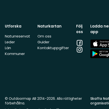
Utforska
Naturkartan
Följ
Ladda ner
oss
app
Naturreservat
Om oss
Facebook
App
Leder
Guider
Store
Län
Kontaktuppgifter
Instagram
App
Kommuner
Store
© Outdoormap AB 2014-2026. Alla rättigheter
Skaffa Natu
förbehållna.
organisat