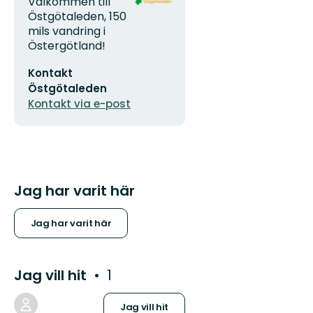
Adress
Organisationens
Välkommen till
logotyp
Östgötaleden, 150
mils vandring i
Östergötland!
E-
Kontakt
postadress
Östgötaleden
Kontakt via e-post
Jag har varit här
Jag har varit här
Jag vill hit
1
Jag vill hit