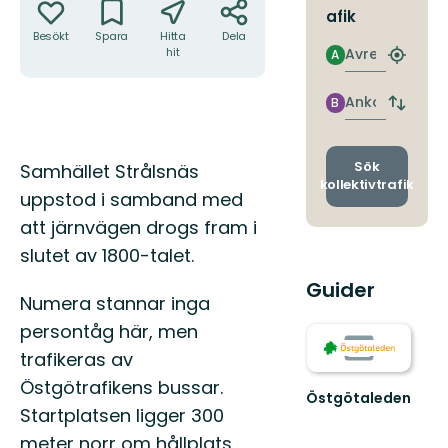
afik
Besökt
Spara
Hitta
Dela
Avresa
hit
A
Hitta
närmas
hållpla
Ankomst
B
Byt
avgång
och
ankomst
Beskrivning
Sök
Samhället Strålsnäs
kollektivtrafik
uppstod i samband med
att järnvägen drogs fram i
slutet av 1800-talet.
Guider
Numera stannar inga
persontåg här, men
trafikeras av
Östgötrafikens bussar.
Östgötaleden
Startplatsen ligger 300
Välkommen
till
meter norr om hållplats