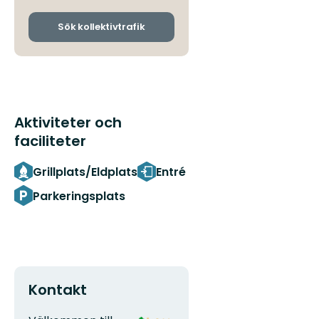
och
ankomsthållplatser
Sök kollektivtrafik
Aktiviteter och
faciliteter
Grillplats/Eldplats
Entré
Parkeringsplats
Kontakt