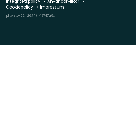
Integritetspolicy
Användarvillkor
Cookiepolicy
Impressum
phx-sto-02 · 26.7.1 (449747a8c)