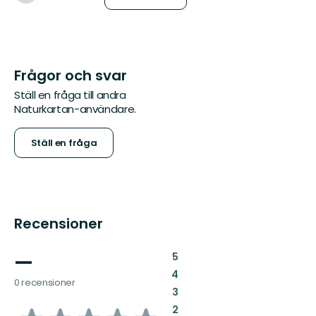
Frågor och svar
Ställ en fråga till andra
Naturkartan-användare.
Ställ en fråga
Recensioner
—
:
5
:
4
0 recensioner
:
3
:
2