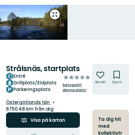
Gå
till
helskärmsläge
Strålsnäs, startplats
Åtgärder
Entré
av
Grillplats/Eldplats
Besökt
Spara
Hitt
5
betygsätt
hit
stjärnor
Parkeringsplats
denna plats!
Län:
Östergötlands län
6750.48 km från dig
Ta dig hit
Visa på kartan
med
Åtgärder
kollektivtr