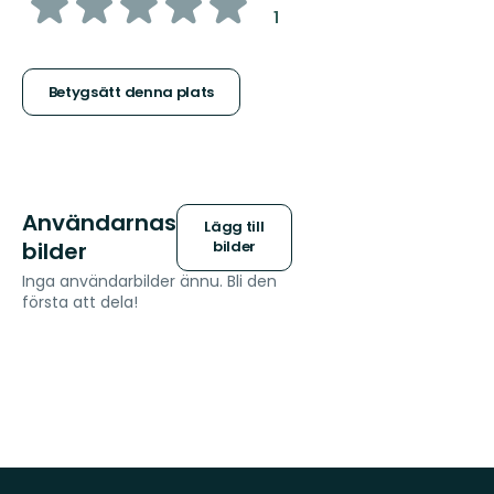
av
:
1
5
stjärnor
Betygsätt denna plats
Användarnas
Lägg till
bilder
bilder
Inga användarbilder ännu. Bli den
första att dela!