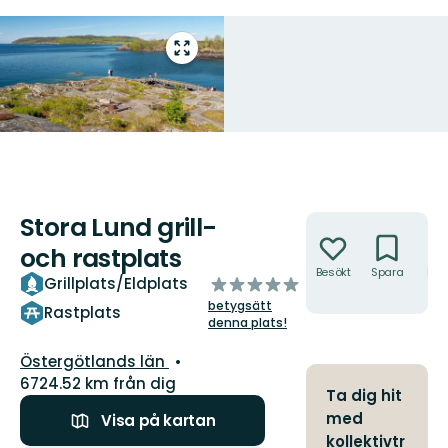
Gå
till
helskärmsläge
Stora Lund grill-
Åtgärder
och rastplats
Besökt
Spara
Hitt
av
Grillplats/Eldplats
hit
5
betygsätt
Rastplats
stjärnor
denna plats!
Län:
Östergötlands län
6724.52 km från dig
Ta dig hit
med
Visa på kartan
kollektivtr