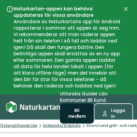
Naturkartan-appen kan behöva
Stän
uppdateras för vissa användare
Användare av Naturkartans app för Android
rapporterar i sommar att appen är seg mm.
Vi rekommenderar att man raderar appen
helt från sin telefon i så fall och laddar ned
igen! Då skall den fungera bättre. Den
befintliga appen skall ersättas av en ny app
efter sommaren. Den gamla appen laddar
all data för hela landet lokalt i appen (för
att klara offline-läge) men det innebär att
den blir för stor för vissa telefoner - då
behöver den raderas och laddas ned igen!
Utforska
Guider
Län
Kommuner
Bli kund
Bli
Logga
medlem
in
Östergötlands län
Grillplats/Eldplats
Stora Lund grill- och ras