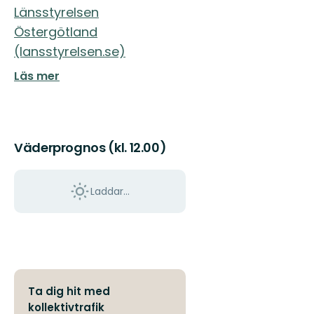
Östgötaleden,
Länsstyrelsen
150
Östergötland
mils
vandring
(lansstyrelsen.se)
...
Läs mer
Väderprognos (kl. 12.00)
Laddar...
Ta dig hit med
kollektivtrafik