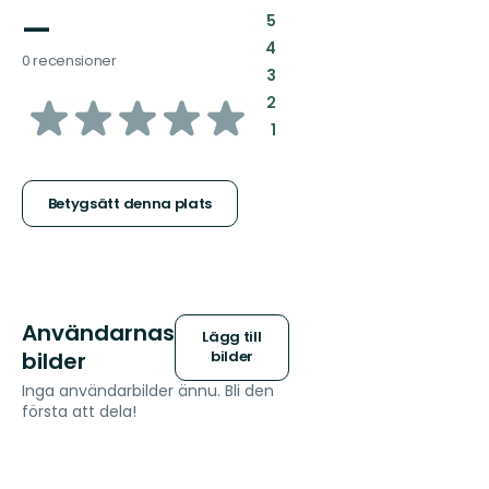
—
:
5
:
4
0 recensioner
:
3
av
:
2
:
1
5
stjärnor
Betygsätt denna plats
Användarnas
Lägg till
bilder
bilder
Inga användarbilder ännu. Bli den
första att dela!