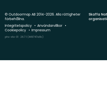
© Outdoormap AB 2014-2026. Alla rättigheter
Skaffa Natu
förbehållna.
organisat
Integritetspolicy
Användarvillkor
Cookiepolicy
Impressum
phx-sto-01 · 26.7.1 (449747a8c)