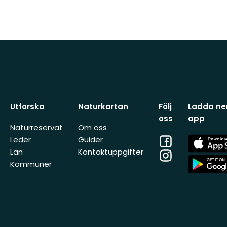
Utforska
Naturkartan
Följ
Ladda ner
oss
app
Naturreservat
Om oss
Facebook
App
Leder
Guider
Store
Län
Kontaktuppgifter
Instagram
App
Kommuner
Store