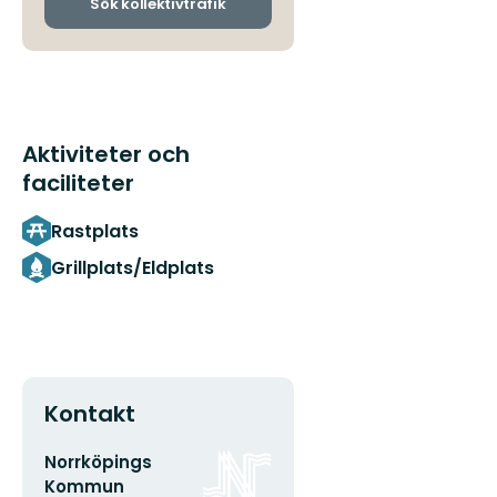
ankomsthållplatser
Sök kollektivtrafik
Aktiviteter och
faciliteter
Rastplats
Grillplats/Eldplats
Kontakt
E-
Organisationens
Norrköpings
postadress
logotyp
Kommun