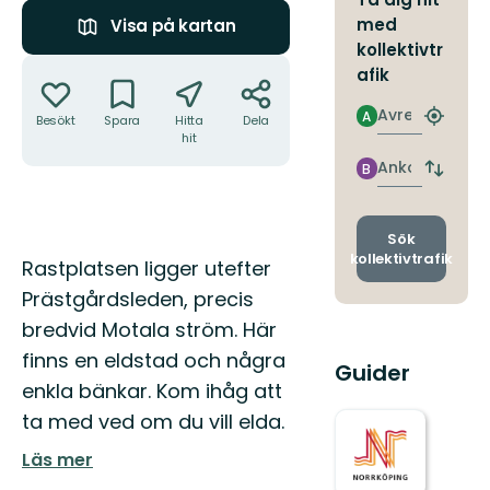
med
Visa på kartan
kollektivtr
Åtgärder
afik
Avresa
A
Besökt
Spara
Hitta
Dela
Hitta
hit
närmas
hållpla
Ankomst
B
Byt
avgång
och
ankomst
Sök
kollektivtrafik
Beskrivning
Rastplatsen ligger utefter
Prästgårdsleden, precis
bredvid Motala ström. Här
finns en eldstad och några
Guider
enkla bänkar. Kom ihåg att
ta med ved om du vill elda.
Läs mer