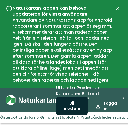
Naturkartan-appen kan behöva
Stän
uppdateras för vissa användare
Användare av Naturkartans app för Android
rapporterar i sommar att appen är seg mm.
Vi rekommenderar att man raderar appen
helt från sin telefon i så fall och laddar ned
igen! Då skall den fungera bättre. Den
befintliga appen skall ersättas av en ny app
efter sommaren. Den gamla appen laddar
all data för hela landet lokalt i appen (för
att klara offline-läge) men det innebär att
den blir för stor för vissa telefoner - då
behöver den raderas och laddas ned igen!
Utforska
Guider
Län
Kommuner
Bli kund
Bli
Logga
medlem
in
Östergötlands län
Grillplats/Eldplats
Prästgårdsledens rastpl