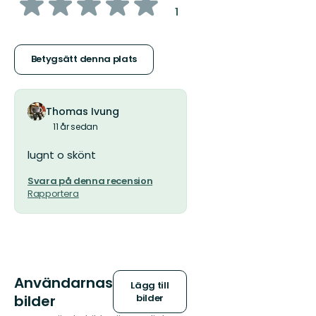
av
:
1
5
stjärnor
Betygsätt denna plats
Thomas Ivung
11 år sedan
lugnt o skönt
Svara på denna recension
Rapportera
Användarnas
Lägg till
bilder
bilder