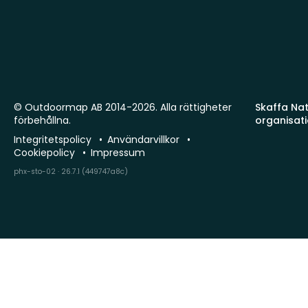
© Outdoormap AB 2014-2026. Alla rättigheter
Skaffa Natu
förbehållna.
organisat
Integritetspolicy
Användarvillkor
Cookiepolicy
Impressum
phx-sto-02 · 26.7.1 (449747a8c)