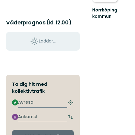
Norrköping
kommun
Upplev
Väderprognos (kl. 12.00)
det
bästa
av
Laddar...
Norrköpings
vackra
natur!
Ta dig hit med
kollektivtrafik
Avresa
A
Hitta
närmaste
hållplats
Ankomst
B
Byt
avgångs-
och