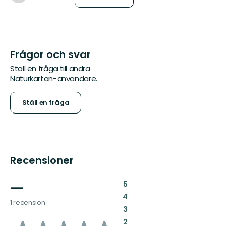
Frågor och svar
Ställ en fråga till andra
Naturkartan-användare.
Ställ en fråga
Recensioner
—
:
5
:
4
1 recension
:
3
:
2