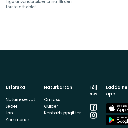
Inga användarbilder ännu. Bli den
första att dela!
Utforska
Naturkartan
Följ
Ladda ner
oss
app
Naturreservat
Om oss
Facebook
App
Leder
Guider
Store
Län
Kontaktuppgifter
Instagram
App
Kommuner
Store