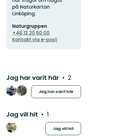
har frågor om något
på Naturkartan
Linköping.
E-
Naturgruppen
postadress
+46 13 20 60 00
Kontakt via e-post
Jag har varit här
2
Jag har varit här
Jag vill hit
1
Jag vill hit