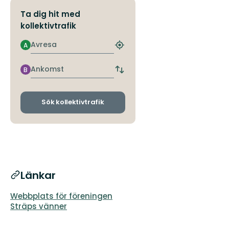
Ta dig hit med
kollektivtrafik
Avresa
A
Hitta
närmaste
hållplats
Ankomst
B
Byt
avgångs-
och
ankomsthållplatser
Sök kollektivtrafik
Länkar
Webbplats för föreningen
Sträps vänner