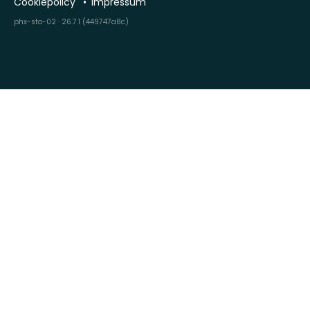
Cookiepolicy
Impressum
phx-sto-02 · 26.7.1 (449747a8c)