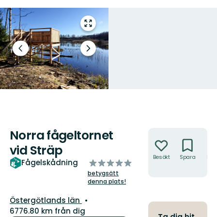
Gå
till
helskärmsläge
Föregående
Nästa
bild
bildspel
Norra fågeltornet
Åtgärder
vid Sträp
Besökt
Spara
Hitt
av
Fågelskådning
hit
5
betygsätt
stjärnor
denna plats!
Län:
Östergötlands län
6776.80 km från dig
Ta dig hit