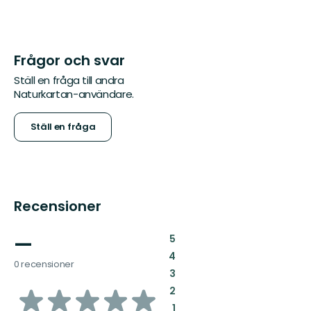
Frågor och svar
Ställ en fråga till andra
Naturkartan-användare.
Ställ en fråga
Recensioner
—
:
5
:
4
0 recensioner
:
3
av
:
2
:
1