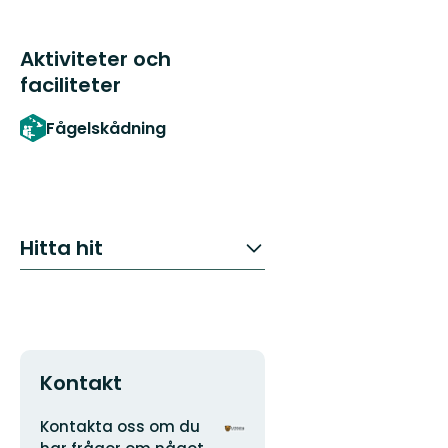
Aktiviteter och
faciliteter
Fågelskådning
Hitta hit
Kontakt
Adress
Organisationens
Kontakta oss om du
logotyp