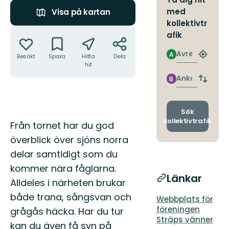
med
Visa på kartan
kollektivtr
Åtgärder
afik
Avresa
A
Besökt
Spara
Hitta
Dela
Hitta
hit
närmas
hållpla
Ankomst
B
Byt
avgång
och
ankomst
Sök
kollektivtrafik
Beskrivning
Från tornet har du god
överblick över sjöns norra
delar samtidigt som du
kommer nära fåglarna.
Länkar
Alldeles i närheten brukar
både trana, sångsvan och
Webbplats för
föreningen
grågås häcka. Har du tur
Sträps vänner
kan du även få syn på