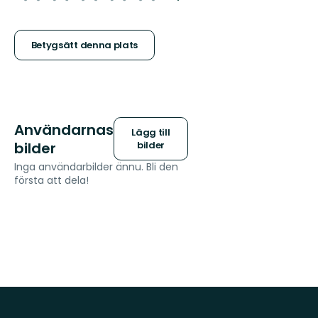
5
stjärnor
Betygsätt denna plats
Användarnas
Lägg till
bilder
bilder
Inga användarbilder ännu. Bli den
första att dela!