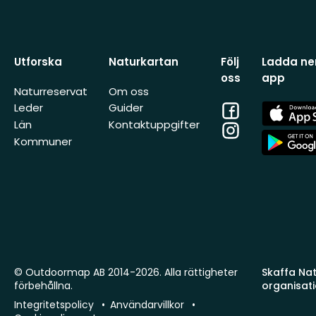
Utforska
Naturkartan
Följ
Ladda ner
oss
app
Naturreservat
Om oss
Facebook
App
Leder
Guider
Store
Län
Kontaktuppgifter
Instagram
App
Kommuner
Store
© Outdoormap AB 2014-2026. Alla rättigheter
Skaffa Natu
förbehållna.
organisat
Integritetspolicy
Användarvillkor