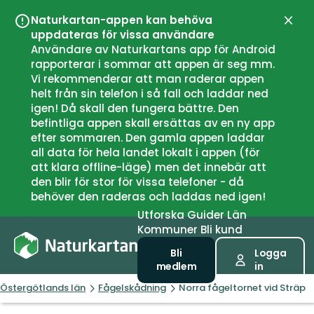
Naturkartan-appen kan behöva
Stän
uppdateras för vissa användare
Användare av Naturkartans app för Android
rapporterar i sommar att appen är seg mm.
Vi rekommenderar att man raderar appen
helt från sin telefon i så fall och laddar ned
igen! Då skall den fungera bättre. Den
befintliga appen skall ersättas av en ny app
efter sommaren. Den gamla appen laddar
all data för hela landet lokalt i appen (för
att klara offline-läge) men det innebär att
den blir för stor för vissa telefoner - då
behöver den raderas och laddas ned igen!
Utforska
Guider
Län
Kommuner
Bli kund
Bli
Logga
medlem
in
Östergötlands län
Fågelskådning
Norra fågeltornet vid Sträp