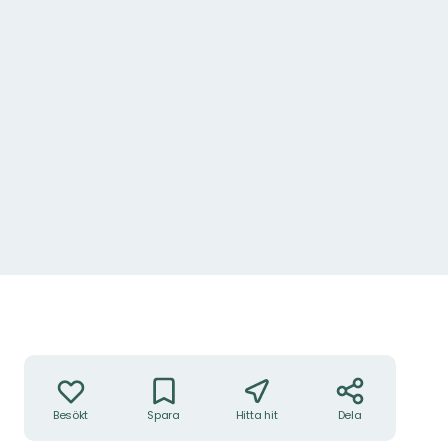
Åtgärder
Besökt
Spara
Hitta hit
Dela