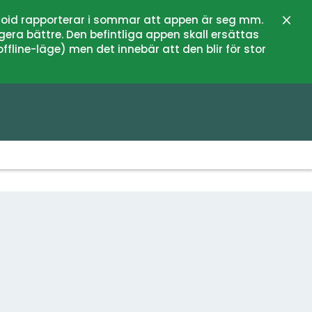
oid rapporterar i sommar att appen är seg mm.
Stän
gera bättre. Den befintliga appen skall ersättas
fline-läge) men det innebär att den blir för stor