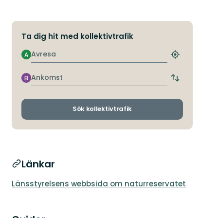
Ta dig hit med kollektivtrafik
Avresa
A
Hitta
närmaste
hållplats
Ankomst
B
Byt
avgångs-
och
ankomsthållp
Sök kollektivtrafik
Länkar
Länsstyrelsens webbsida om naturreservatet