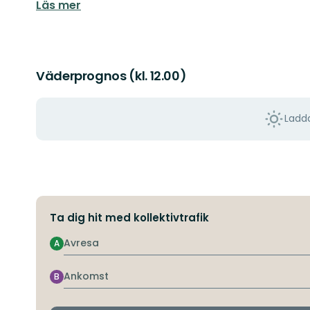
Läs mer
Väderprognos (kl. 12.00)
Ladda
Ta dig hit med kollektivtrafik
Avresa
A
Ankomst
B