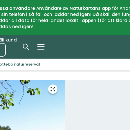
issa användare
Användare av Naturkartans app för Andr
n telefon i så fall och laddar ned igen! Då skall den fun
 all data för hela landet lokalt i appen (för att klara of
addas ned igen!
Bli kund
ottebo naturreservat
Gå
till
helskärmsläge