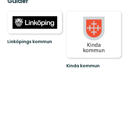
Guider
Linköpings kommun
Kinda kommun
Välkommen
till
sjöriket
Kinda