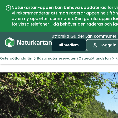
Naturkartan-appen kan behöva uppdateras för v
Vi rekommenderar att man raderar appen helt från si
av en ny app efter sommaren. Den gamla appen laddar
för vissa telefoner - då behöver den raderas och l
Utforska
Guider
Län
Kommuner
Bli medlem
Logga in
Östergötlands län
Bästa naturreservaten i Östergötlands län
K