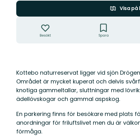
Visa på
Åtgärder
Besökt
Spara
Beskrivning
Kottebo naturreservat ligger vid sjön Drög
Området är mycket kuperat och delvis svårf
knotiga gammeltallar, sluttningar med lövrik
ädellövskogar och gammal aspskog.
En parkering finns för besökare med plats för tv
anordningar för friluftslivet men du är vä
förmåga.