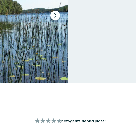
Nästa
bildspel
av
betygsätt denna plats!
5
stjärnor