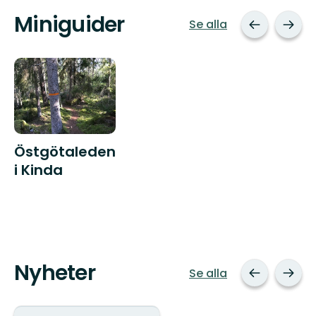
Miniguider
Se alla
Östgötaleden
i Kinda
Nyheter
Se alla