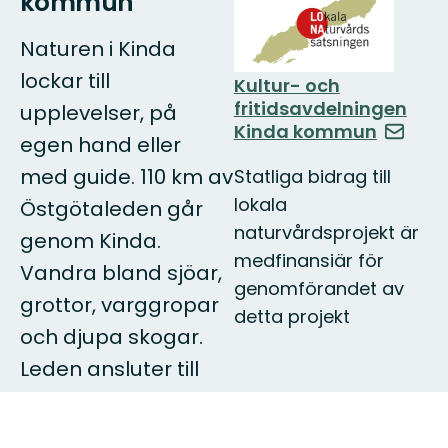
kommun
Naturen i Kinda
lockar till
Kultur- och
fritidsavdelningen
upplevelser, på
Kinda kommun
egen hand eller
med guide. 110 km av
Statliga bidrag till
lokala
Östgötaleden går
naturvårdsprojekt är
genom Kinda.
medfinansiär för
Vandra bland sjöar,
genomförandet av
grottor, varggropar
detta projekt
och djupa skogar.
Leden ansluter till
Linköping,
Åtvidaberg, Ydre,