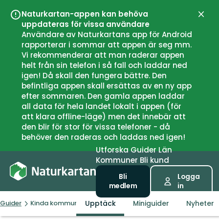
Naturkartan-appen kan behöva
Stän
uppdateras för vissa användare
Användare av Naturkartans app för Android
rapporterar i sommar att appen är seg mm.
Vi rekommenderar att man raderar appen
helt från sin telefon i så fall och laddar ned
igen! Då skall den fungera bättre. Den
befintliga appen skall ersättas av en ny app
efter sommaren. Den gamla appen laddar
all data för hela landet lokalt i appen (för
att klara offline-läge) men det innebär att
den blir för stor för vissa telefoner - då
behöver den raderas och laddas ned igen!
Utforska
Guider
Län
Kommuner
Bli kund
Bli
Logga
medlem
in
Upptäck
Miniguider
Nyheter
Guider
Kinda kommun