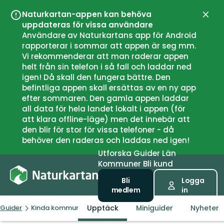
Naturkartan-appen kan behöva
Stän
uppdateras för vissa användare
Användare av Naturkartans app för Android
rapporterar i sommar att appen är seg mm.
Vi rekommenderar att man raderar appen
helt från sin telefon i så fall och laddar ned
igen! Då skall den fungera bättre. Den
befintliga appen skall ersättas av en ny app
efter sommaren. Den gamla appen laddar
all data för hela landet lokalt i appen (för
att klara offline-läge) men det innebär att
den blir för stor för vissa telefoner - då
behöver den raderas och laddas ned igen!
Utforska
Guider
Län
Kommuner
Bli kund
Bli
Logga
medlem
in
Upptäck
Miniguider
Nyheter
Guider
Kinda kommun