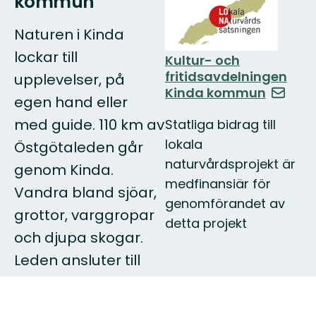
kommun
Naturen i Kinda
lockar till
Kultur- och
fritidsavdelningen
upplevelser, på
Kinda kommun
egen hand eller
med guide. 110 km av
Statliga bidrag till
lokala
Östgötaleden går
naturvårdsprojekt är
genom Kinda.
medfinansiär för
Vandra bland sjöar,
genomförandet av
grottor, varggropar
detta projekt
och djupa skogar.
Leden ansluter till
Linköping,
Åtvidaberg, Ydre,