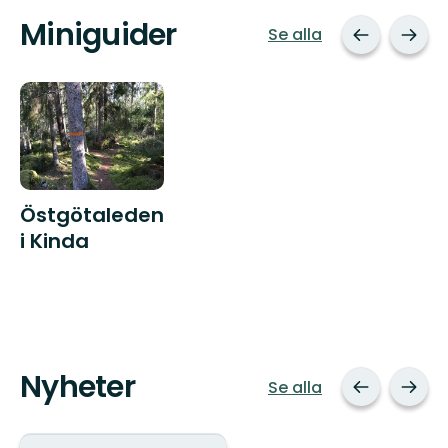
Miniguider
Se alla
Östgötaleden
i Kinda
Nyheter
Se alla