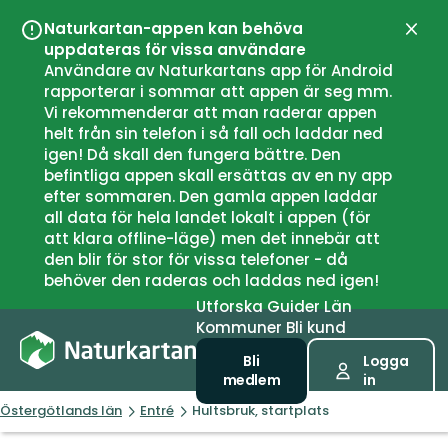
Naturkartan-appen kan behöva
Stän
uppdateras för vissa användare
Användare av Naturkartans app för Android
rapporterar i sommar att appen är seg mm.
Vi rekommenderar att man raderar appen
helt från sin telefon i så fall och laddar ned
igen! Då skall den fungera bättre. Den
befintliga appen skall ersättas av en ny app
efter sommaren. Den gamla appen laddar
all data för hela landet lokalt i appen (för
att klara offline-läge) men det innebär att
den blir för stor för vissa telefoner - då
behöver den raderas och laddas ned igen!
Utforska
Guider
Län
Kommuner
Bli kund
Bli
Logga
medlem
in
Östergötlands län
Entré
Hultsbruk, startplats