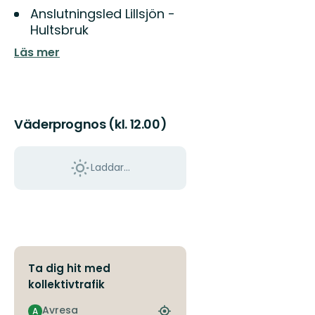
Anslutningsled Lillsjön -
Hultsbruk
Läs mer
Väderprognos (kl. 12.00)
Laddar...
Ta dig hit med
kollektivtrafik
Avresa
A