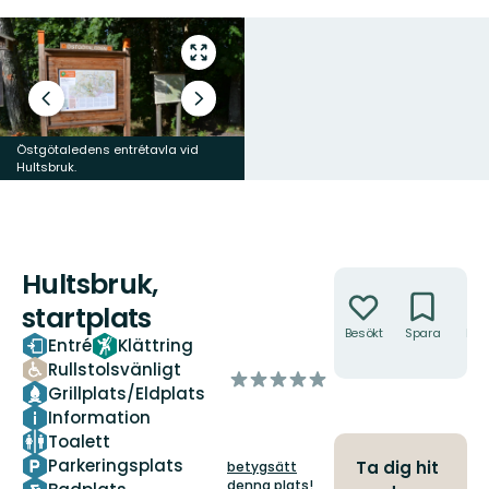
Gå
till
helskärmsläge
Föregående
Nästa
bild
bildspel
Östgötaledens entrétavla vid
Informationstavla över klättring
Hultsbruk.
vid Ågelsjön.
Hultsbruk,
Åtgärder
startplats
Besökt
Spara
Hitt
Entré
Klättring
hit
Rullstolsvänligt
av
Grillplats/Eldplats
5
Information
stjärnor
Toalett
Parkeringsplats
Ta dig hit
betygsätt
denna plats!