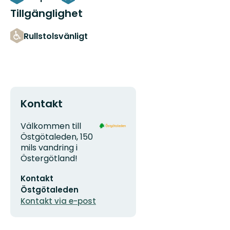
Tillgänglighet
Rullstolsvänligt
Kontakt
Adress
Organisationens
Välkommen till
logotyp
Östgötaleden, 150
mils vandring i
Östergötland!
E-
Kontakt
postadress
Östgötaleden
Kontakt via e-post