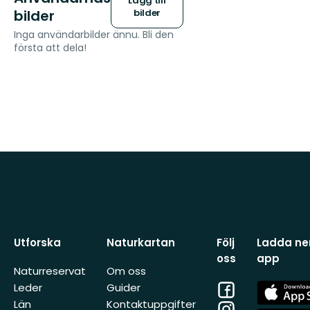
Lägg till
bilder
bilder
Inga användarbilder ännu. Bli den
första att dela!
Utforska
Naturkartan
Följ
Ladda ner
oss
app
Naturreservat
Om oss
Facebook
App
Leder
Guider
Store
Län
Kontaktuppgifter
Instagram