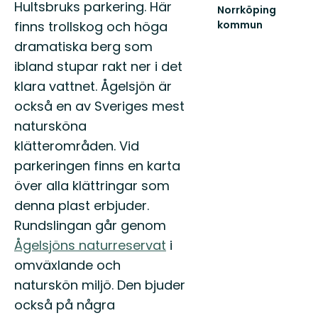
Välko
Hultsbruks parkering. Här
Norrköping
till
kommun
finns trollskog och höga
Östgöt
Upplev
150
dramatiska berg som
det
mils
bästa
ibland stupar rakt ner i det
vandri
av
...
klara vattnet. Ågelsjön är
Norrköpings
också en av Sveriges mest
vackra
natur!
natursköna
klätterområden. Vid
parkeringen finns en karta
över alla klättringar som
denna plast erbjuder.
Rundslingan går genom
Ågelsjöns naturreservat
i
omväxlande och
naturskön miljö. Den bjuder
också på några