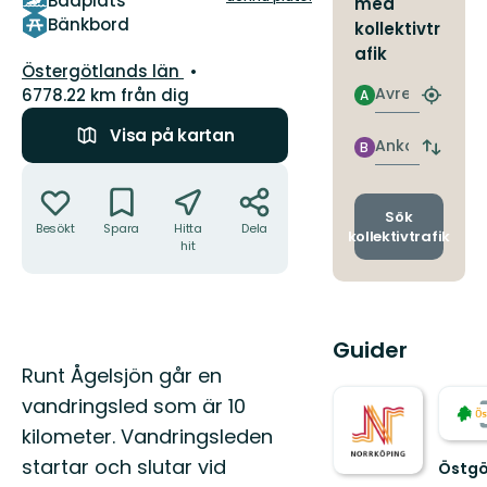
Badplats
med
Bänkbord
kollektivtr
afik
Län:
Östergötlands län
Avresa
6778.22 km från dig
A
Hitta
närmas
Visa på kartan
hållpla
Ankomst
B
Byt
Åtgärder
avgång
och
ankomst
Sök
Besökt
Spara
Hitta
Dela
kollektivtrafik
hit
Guider
Beskrivning
Runt Ågelsjön går en
vandringsled som är 10
kilometer. Vandringsleden
startar och slutar vid
Östgö