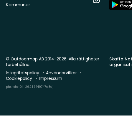
App
Kommuner
Store
© Outdoormap AB 2014-2026. Alla rättigheter
Skaffa Natu
förbehållna.
organisat
Integritetspolicy
Användarvillkor
Cookiepolicy
Impressum
phx-sto-01 · 26.7.1 (449747a8c)