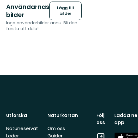
Användarnas
Lägg till
bilder
bilder
Inga användarbilder ännu. Bli den
första att dela!
Utforska
Naturkartan
Följ
Ladda ner
oss
app
Naturreservat
Om oss
Facebook
App
Leder
Guider