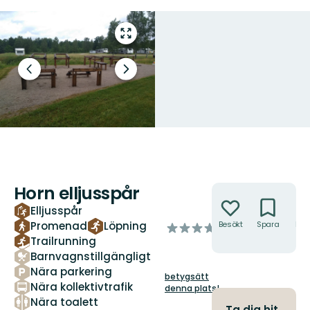
Gå
till
helskärmsläge
Föregående
Nästa
bild
bildspel
Horn elljusspår
Åtgärder
Elljusspår
Promenad
Löpning
Besökt
Spara
Hitt
av
hit
Trailrunning
5
stjärnor
Barnvagnstillgängligt
Nära parkering
betygsätt
Nära kollektivtrafik
denna plats!
Nära toalett
Ta dig hit