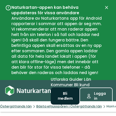
Naturkartan-appen kan behöva
Stän
uppdateras för vissa användare
Användare av Naturkartans app för Android
rapporterar i sommar att appen är seg mm.
Vi rekommenderar att man raderar appen
helt från sin telefon i så fall och laddar ned
igen! Då skall den fungera bättre. Den
befintliga appen skall ersättas av en ny app
efter sommaren. Den gamla appen laddar
all data för hela landet lokalt i appen (för
att klara offline-läge) men det innebär att
den blir för stor för vissa telefoner - då
behöver den raderas och laddas ned igen!
Utforska
Guider
Län
Kommuner
Bli kund
Bli
Logga
medlem
in
Östergötlands län
Bästa elljusspåren i Östergötlands län
Horn 