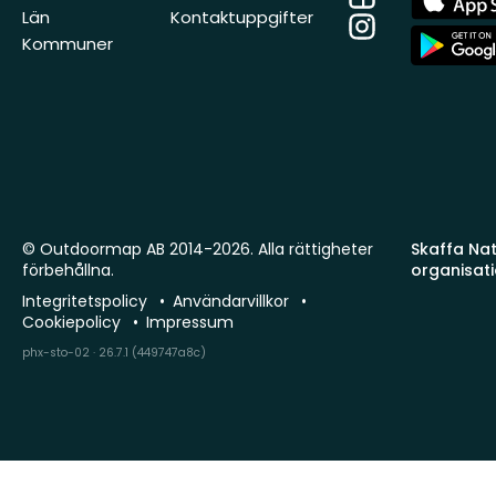
Store
Län
Kontaktuppgifter
Instagram
App
Kommuner
Store
© Outdoormap AB 2014-2026. Alla rättigheter
Skaffa Natu
förbehållna.
organisat
Integritetspolicy
Användarvillkor
Cookiepolicy
Impressum
phx-sto-02 · 26.7.1 (449747a8c)