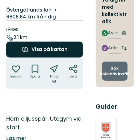
med
Län:
Östergötlands län
kollektivtr
6806.64 km från dig
afik
Information
om
LÄNGD
Avresa
A
Hitta
leden
2.1 km
närmas
hållpla
Ankomst
B
Visa på kartan
Byt
avgång
Åtgärder
och
ankomst
Sök
kollektivtrafik
Besökt
Spara
Hitta
Dela
hit
Guider
Beskrivning
Horn elljusspår. Utegym vid
start.
Läs mer