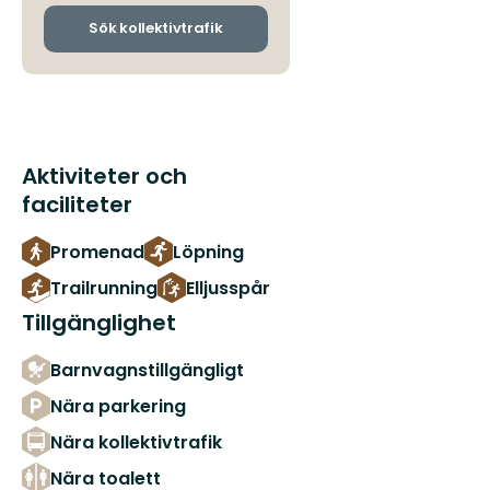
och
ankomsthållplatser
Sök kollektivtrafik
Aktiviteter och
faciliteter
Promenad
Löpning
Trailrunning
Elljusspår
Tillgänglighet
Barnvagnstillgängligt
Nära parkering
Nära kollektivtrafik
Nära toalett