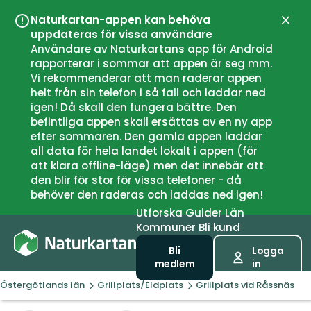
Naturkartan-appen kan behöva
Stän
uppdateras för vissa användare
Användare av Naturkartans app för Android
rapporterar i sommar att appen är seg mm.
Vi rekommenderar att man raderar appen
helt från sin telefon i så fall och laddar ned
igen! Då skall den fungera bättre. Den
befintliga appen skall ersättas av en ny app
efter sommaren. Den gamla appen laddar
all data för hela landet lokalt i appen (för
att klara offline-läge) men det innebär att
den blir för stor för vissa telefoner - då
behöver den raderas och laddas ned igen!
Utforska
Guider
Län
Kommuner
Bli kund
Bli
Logga
medlem
in
Östergötlands län
Grillplats/Eldplats
Grillplats vid Råssnäs