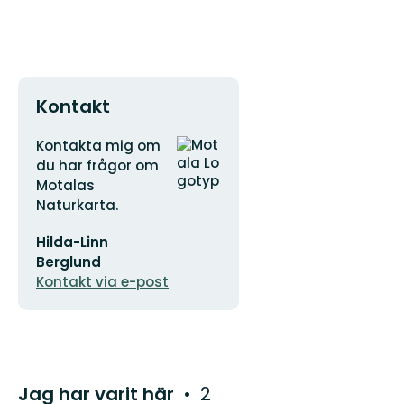
Kontakt
Adress
Organisationens
Kontakta mig om
logotyp
du har frågor om
Motalas
Naturkarta.
E-
Hilda-Linn
postadress
Berglund
Kontakt via e-post
Jag har varit här
2