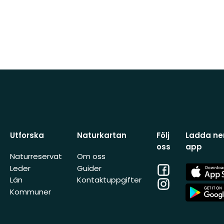
Utforska
Naturkartan
Följ
Ladda ner
oss
app
Naturreservat
Om oss
Facebook
App
Leder
Guider
Store
Län
Kontaktuppgifter
Instagram
App
Kommuner
Store