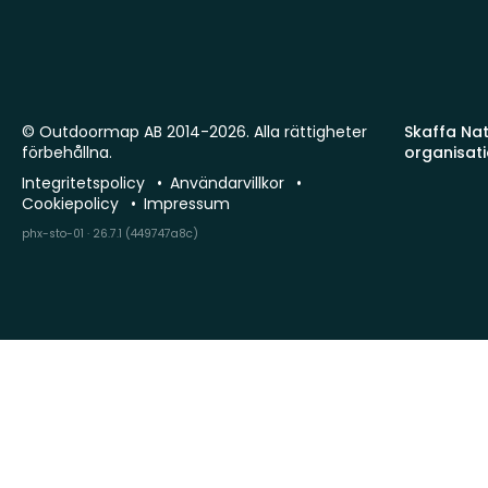
© Outdoormap AB 2014-2026. Alla rättigheter
Skaffa Natu
förbehållna.
organisat
Integritetspolicy
Användarvillkor
Cookiepolicy
Impressum
phx-sto-01 · 26.7.1 (449747a8c)