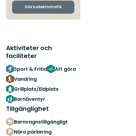
och
ankomsthållplatser
Sök kollektivtrafik
Aktiviteter och
faciliteter
Sport & Fritid
Att göra
Vandring
Grillplats/Eldplats
Barnäventyr
Tillgänglighet
Barnvagnstillgängligt
Nära parkering