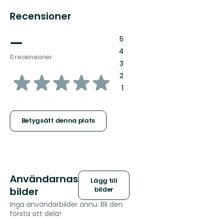
Recensioner
—
:
5
:
4
0 recensioner
:
3
av
:
2
:
1
5
stjärnor
Betygsätt denna plats
Användarnas
Lägg till
bilder
bilder
Inga användarbilder ännu. Bli den
första att dela!