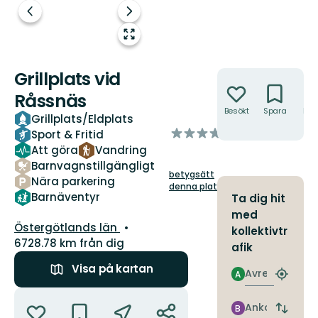
Föregående
Nästa
bild
bildspel
Gå
till
helskärmsläge
Grillplats vid
Åtgärder
Råssnäs
Besökt
Spara
Hitt
Grillplats/Eldplats
hit
av
Sport & Fritid
5
Att göra
Vandring
stjärnor
Barnvagnstillgängligt
betygsätt
Nära parkering
denna plats!
Barnäventyr
Ta dig hit
med
Län:
Östergötlands län
kollektivtr
6728.78 km från dig
afik
Visa på kartan
Avresa
A
Hitta
närmas
Åtgärder
hållpla
Ankomst
B
Byt