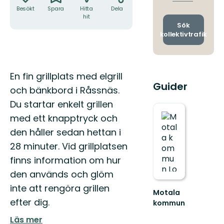
avgång
Besökt
Spara
Hitta
Dela
och
hit
ankomst
Sök
kollektivtrafik
Beskrivning
En fin grillplats med elgrill
Guider
och bänkbord i Råssnäs.
Du startar enkelt grillen
med ett knapptryck och
den håller sedan hettan i
28 minuter. Vid grillplatsen
finns information om hur
den används och glöm
inte att rengöra grillen
Motala
efter dig.
kommun
Upplev
Läs mer
Östergötlands