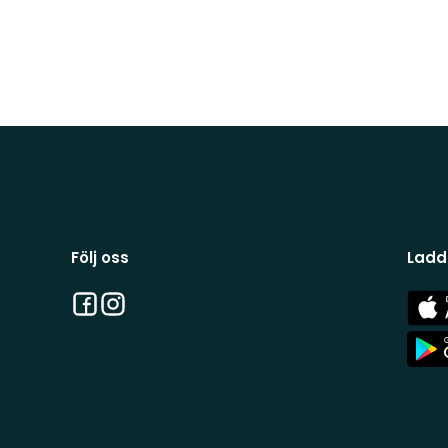
Följ oss
Ladd
Facebook
Instagram
App
Stor
App
Stor