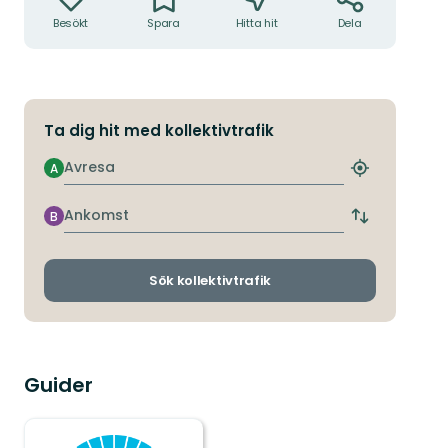
Besökt
Spara
Hitta hit
Dela
Ta dig hit med kollektivtrafik
Avresa
A
Hitta
närmaste
hållplats
Ankomst
B
Byt
avgångs-
och
ankomsthållp
Sök kollektivtrafik
Guider