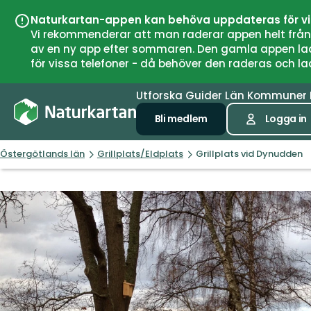
Naturkartan-appen kan behöva uppdateras för v
Vi rekommenderar att man raderar appen helt från si
av en ny app efter sommaren. Den gamla appen laddar
för vissa telefoner - då behöver den raderas och l
Utforska
Guider
Län
Kommuner
Bli medlem
Logga in
Östergötlands län
Grillplats/Eldplats
Grillplats vid Dynudden