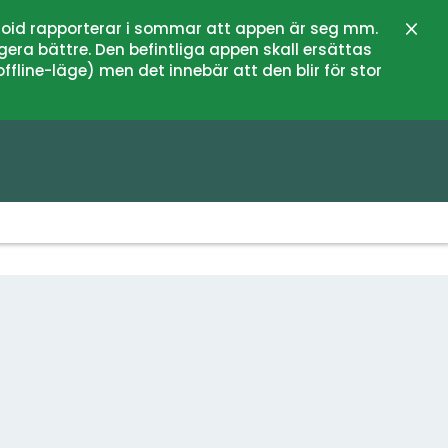
oid rapporterar i sommar att appen är seg mm.
Stän
gera bättre. Den befintliga appen skall ersättas
fline-läge) men det innebär att den blir för stor