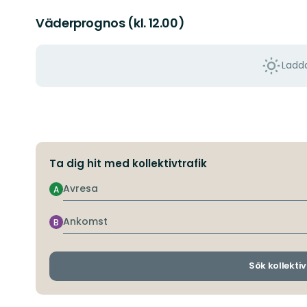
Väderprognos (kl. 12.00)
Ladda
Ta dig hit med kollektivtrafik
Avresa
A
Ankomst
B
Sök kollektiv