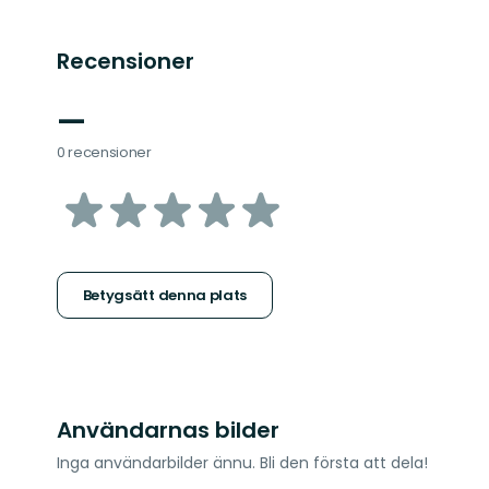
Recensioner
—
0 recensioner
av
5
stjärnor
Betygsätt denna plats
Användarnas bilder
Inga användarbilder ännu. Bli den första att dela!