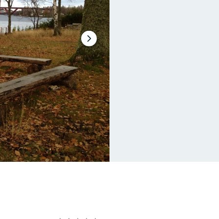
Nästa
bildspel