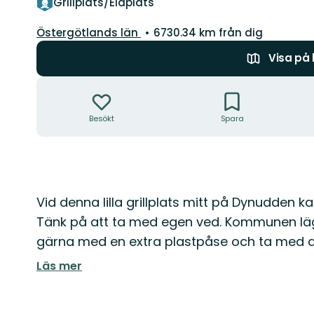
Grillplats/Eldplats
Län:
Östergötlands län
6730.34 km från dig
Visa på
Åtgärder
Besökt
Spara
Beskrivning
Vid denna lilla grillplats mitt på Dynudden ka
Tänk på att ta med egen ved. Kommunen lägge
gärna med en extra plastpåse och ta med di
Läs mer