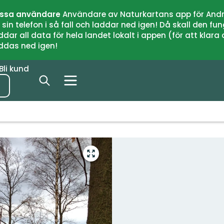
issa användare
Användare av Naturkartans app för Andr
n telefon i så fall och laddar ned igen! Då skall den fun
 all data för hela landet lokalt i appen (för att klara of
addas ned igen!
Bli kund
Gå
till
helskärmsläge