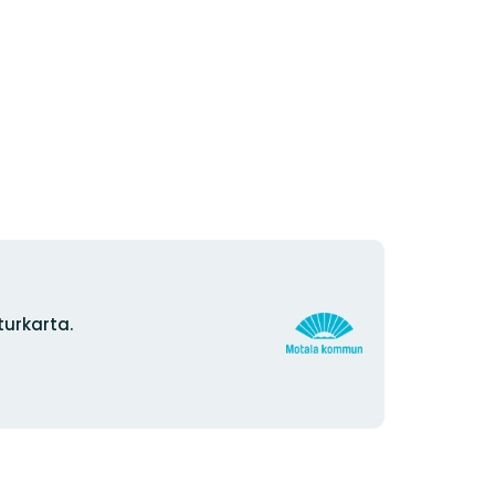
Organisationens
urkarta.
logotyp