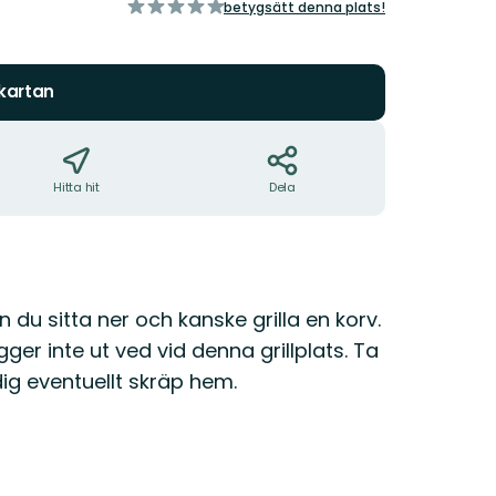
av
betygsätt denna plats!
5
stjärnor
 kartan
Hitta hit
Dela
n du sitta ner och kanske grilla en korv.
r inte ut ved vid denna grillplats. Ta
g eventuellt skräp hem.