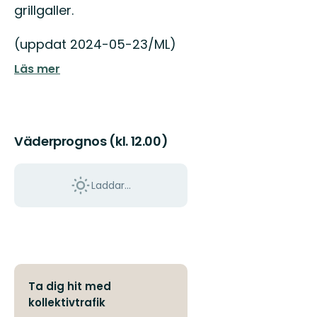
Östgötaleden,
grillgaller.
150
mils
(uppdat 2024-05-23/ML)
vandring
...
Läs mer
Väderprognos (kl. 12.00)
Laddar...
Ta dig hit med
kollektivtrafik