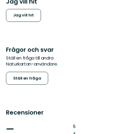
Jag vill hit
Jag vill hit
Frågor och svar
Ställ en fråga till andra
Naturkartan-användare.
Ställ en fråga
Recensioner
—
:
5
: