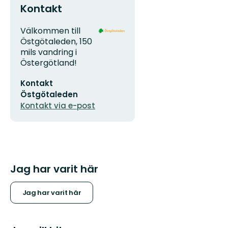
Kontakt
Adress
Organisationens
Välkommen till
logotyp
Östgötaleden, 150
mils vandring i
Östergötland!
E-
Kontakt
postadress
Östgötaleden
Kontakt via e-post
Jag har varit här
Jag har varit här