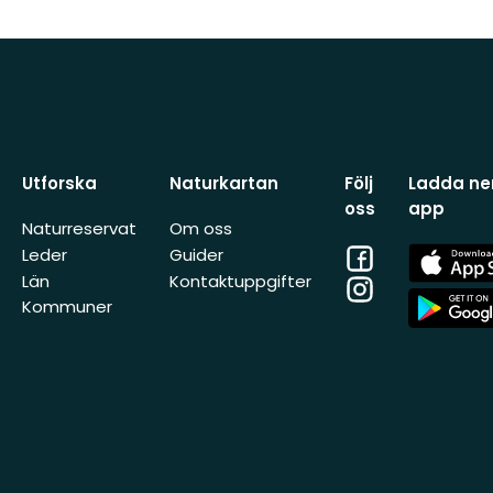
Utforska
Naturkartan
Följ
Ladda ner
oss
app
Naturreservat
Om oss
Facebook
App
Leder
Guider
Store
Län
Kontaktuppgifter
Instagram
App
Kommuner
Store