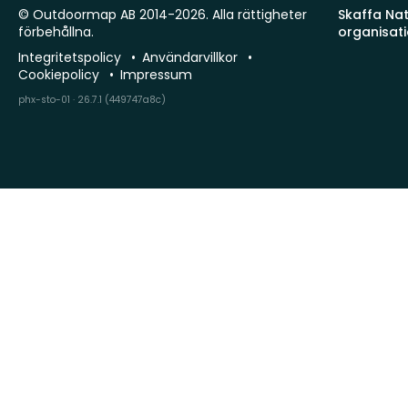
© Outdoormap AB 2014-2026. Alla rättigheter
Skaffa Natu
förbehållna.
organisat
Integritetspolicy
Användarvillkor
Cookiepolicy
Impressum
phx-sto-01 · 26.7.1 (449747a8c)