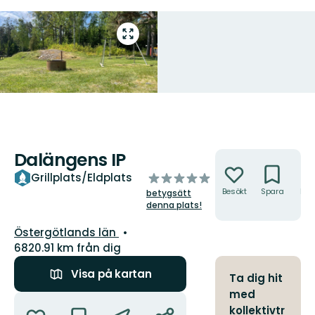
Gå
till
helskärmsläge
Dalängens IP
Åtgärder
av
Grillplats/Eldplats
5
Besökt
Spara
Hitt
betygsätt
hit
stjärnor
denna plats!
Län:
Östergötlands län
6820.91 km från dig
Visa på kartan
Ta dig hit
med
Åtgärder
kollektivtr