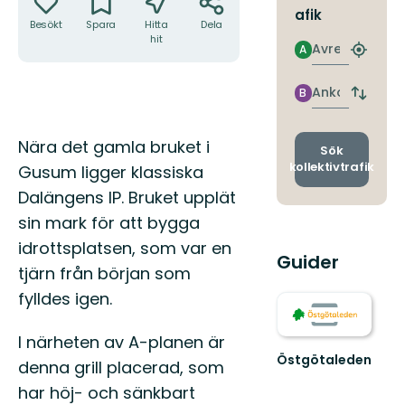
afik
Besökt
Spara
Hitta
Dela
hit
Avresa
A
Hitta
närmas
hållpla
Ankomst
B
Byt
avgång
och
Beskrivning
Nära det gamla bruket i
ankomst
Sök
kollektivtrafik
Gusum ligger klassiska
Dalängens IP. Bruket upplät
sin mark för att bygga
idrottsplatsen, som var en
Guider
tjärn från början som
fylldes igen.
I närheten av A-planen är
Östgötaleden
denna grill placerad, som
Välkommen
har höj- och sänkbart
till