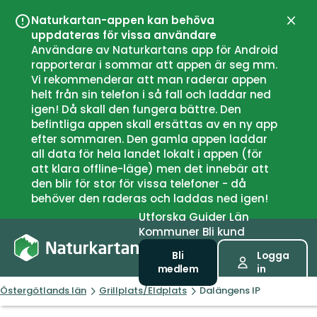
Naturkartan-appen kan behöva
Stän
uppdateras för vissa användare
Användare av Naturkartans app för Android
rapporterar i sommar att appen är seg mm.
Vi rekommenderar att man raderar appen
helt från sin telefon i så fall och laddar ned
igen! Då skall den fungera bättre. Den
befintliga appen skall ersättas av en ny app
efter sommaren. Den gamla appen laddar
all data för hela landet lokalt i appen (för
att klara offline-läge) men det innebär att
den blir för stor för vissa telefoner - då
behöver den raderas och laddas ned igen!
Utforska
Guider
Län
Kommuner
Bli kund
Bli
Logga
medlem
in
Östergötlands län
Grillplats/Eldplats
Dalängens IP