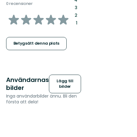
4
0 recensioner
:
3
av
:
2
:
1
5
stjärnor
Betygsätt denna plats
Användarnas
Lägg till
bilder
bilder
Inga användarbilder ännu. Bli den
första att dela!