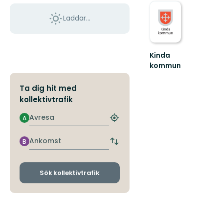
Laddar...
Kinda
kommun
Välkommen
till
Ta dig hit med
sjöriket
kollektivtrafik
Kinda
Avresa
A
Hitta
närmaste
hållplats
Ankomst
B
Byt
avgångs-
och
ankomsthållplatser
Sök kollektivtrafik