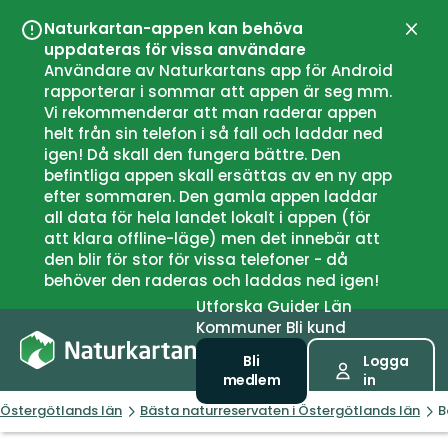
Naturkartan-appen kan behöva
Stän
uppdateras för vissa användare
Användare av Naturkartans app för Android
rapporterar i sommar att appen är seg mm.
Vi rekommenderar att man raderar appen
helt från sin telefon i så fall och laddar ned
igen! Då skall den fungera bättre. Den
befintliga appen skall ersättas av en ny app
efter sommaren. Den gamla appen laddar
all data för hela landet lokalt i appen (för
att klara offline-läge) men det innebär att
den blir för stor för vissa telefoner - då
behöver den raderas och laddas ned igen!
Utforska
Guider
Län
Kommuner
Bli kund
Bli
Logga
medlem
in
Östergötlands län
Bästa naturreservaten i Östergötlands län
B