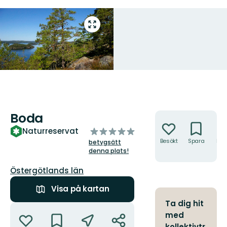
Gå
till
helskärmsläge
Boda
Åtgärder
av
Naturreservat
5
Besökt
Spara
Hitt
betygsätt
hit
stjärnor
denna plats!
Län:
Östergötlands län
Visa på kartan
Ta dig hit
Åtgärder
med
kollektivtr