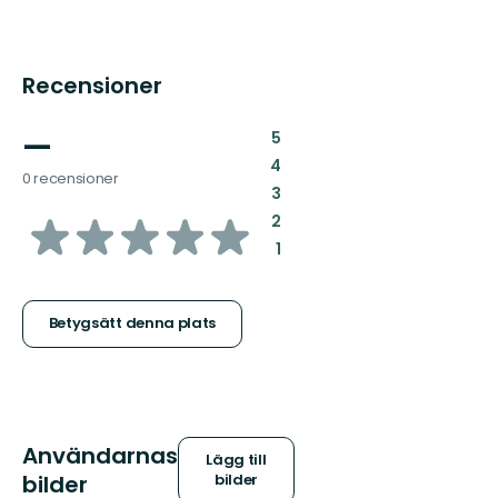
Recensioner
—
:
5
:
4
0 recensioner
:
3
av
:
2
:
1
5
stjärnor
Betygsätt denna plats
Användarnas
Lägg till
bilder
bilder