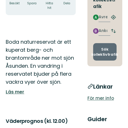
Besökt
Spara
Hitta
Dela
afik
hit
Avresa
A
Hitta
närmas
hållpla
Ankomst
B
Byt
avgång
Beskrivning
Boda naturreservat är ett
och
ankomst
kuperat berg- och
Sök
kollektivtrafik
brantområde ner mot sjön
Åsunden. En vandring i
reservatet bjuder på flera
vackra vyer över sjön.
Länkar
Läs mer
För mer info
Guider
Väderprognos (kl. 12.00)