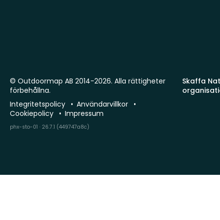
© Outdoormap AB 2014-2026. Alla rättigheter
Skaffa Natu
förbehållna.
organisat
Integritetspolicy
Användarvillkor
Cookiepolicy
Impressum
phx-sto-01 · 26.7.1 (449747a8c)