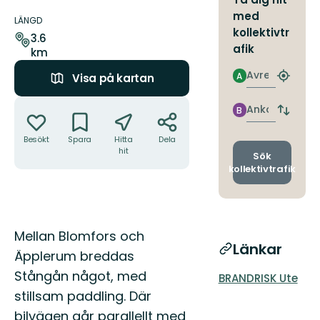
Information
med
om
LÄNGD
kollektivtr
leden
3.6
afik
km
Avresa
A
Visa på kartan
Hitta
närmas
Åtgärder
hållpla
Ankomst
B
Byt
avgång
Besökt
Spara
Hitta
Dela
och
hit
ankomst
Sök
kollektivtrafik
Beskrivning
Mellan Blomfors och
Länkar
Äpplerum breddas
Stångån något, med
BRANDRISK Ute
stillsam paddling. Där
bilvägen går parallellt med