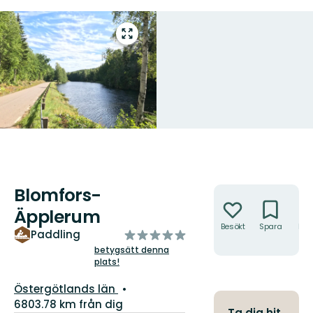
Gå
till
helskärmsläge
Blomfors-
Åtgärder
Äpplerum
Besökt
Spara
Hitt
av
Paddling
hit
5
betygsätt denna
plats!
stjärnor
Län:
Östergötlands län
6803.78 km från dig
Ta dig hit