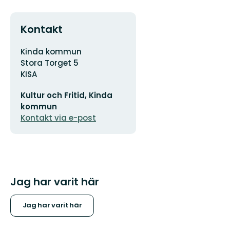
Kontakt
Adress
Kinda kommun
Stora Torget 5
KISA
E-
Kultur och Fritid, Kinda
postadress
kommun
Kontakt via e-post
Jag har varit här
Jag har varit här