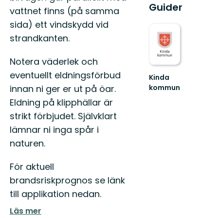
Guider
vattnet finns (på samma
sida) ett vindskydd vid
strandkanten.
Notera väderlek och
eventuellt eldningsförbud
Kinda
kommun
innan ni ger er ut på öar.
Välkommen
Eldning på klipphällar är
till
sjöriket
strikt förbjudet. Självklart
Kinda
lämnar ni inga spår i
naturen.
För aktuell
brandsriskprognos se länk
till applikation nedan.
Läs mer