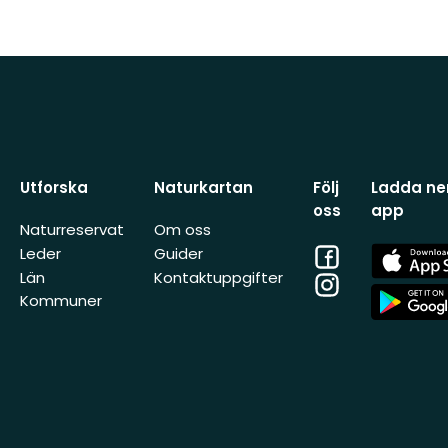
Utforska
Naturkartan
Följ
Ladda ner
oss
app
Naturreservat
Om oss
Facebook
App
Leder
Guider
Store
Län
Kontaktuppgifter
Instagram
App
Kommuner
Store