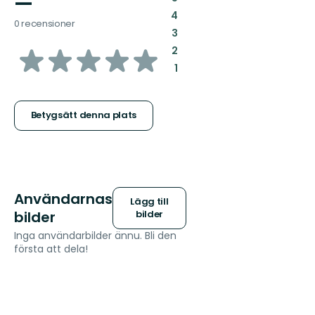
—
:
4
0 recensioner
:
3
av
:
2
:
1
5
stjärnor
Betygsätt denna plats
Användarnas
Lägg till
bilder
bilder
Inga användarbilder ännu. Bli den
första att dela!