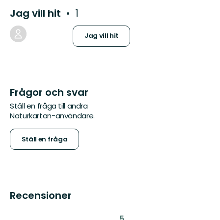
Jag vill hit
1
Jag vill hit
Frågor och svar
Ställ en fråga till andra
Naturkartan-användare.
Ställ en fråga
Recensioner
:
5