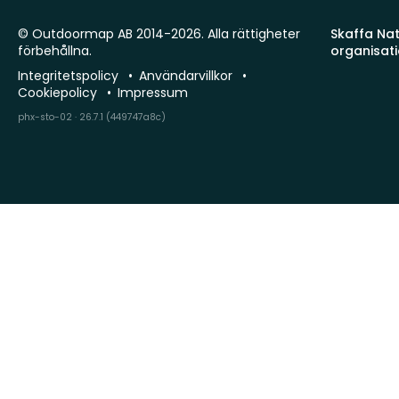
© Outdoormap AB 2014-2026. Alla rättigheter
Skaffa Natu
förbehållna.
organisat
Integritetspolicy
Användarvillkor
Cookiepolicy
Impressum
phx-sto-02 · 26.7.1 (449747a8c)