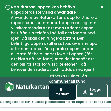
Naturkartan-appen kan behöva
Stän
uppdateras för vissa användare
Användare av Naturkartans app för Android
rapporterar i sommar att appen är seg mm.
Vi rekommenderar att man raderar appen
helt från sin telefon i så fall och laddar ned
igen! Då skall den fungera bättre. Den
befintliga appen skall ersättas av en ny app
efter sommaren. Den gamla appen laddar
all data för hela landet lokalt i appen (för
att klara offline-läge) men det innebär att
den blir för stor för vissa telefoner - då
behöver den raderas och laddas ned igen!
Utforska
Guider
Län
Kommuner
Bli kund
Bli
Logga
medlem
in
Östergötlands län
Bästa paddellederna för kajak eller kanot i Ös