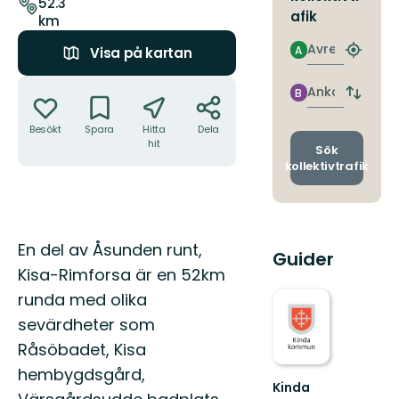
leden
52.3
afik
km
Avresa
A
Visa på kartan
Hitta
närmas
Åtgärder
hållpla
Ankomst
B
Byt
avgång
Besökt
Spara
Hitta
Dela
och
hit
ankomst
Sök
kollektivtrafik
Beskrivning
En del av Åsunden runt,
Guider
Kisa-Rimforsa är en 52km
runda med olika
sevärdheter som
Råsöbadet, Kisa
hembygdsgård,
Kinda