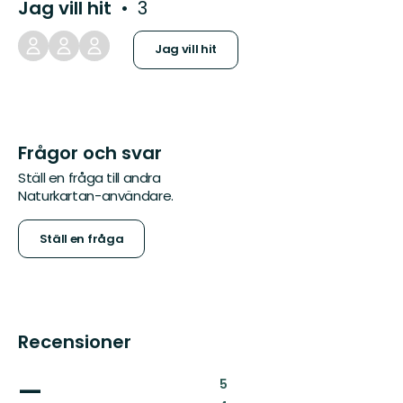
Jag vill hit
3
Jag vill hit
Frågor och svar
Ställ en fråga till andra
Naturkartan-användare.
Ställ en fråga
Recensioner
—
:
5