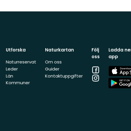
Utforska
Naturkartan
Följ
Ladda ner
oss
app
Naturreservat
Om oss
Facebook
App
Leder
Guider
Store
Län
Kontaktuppgifter
Instagram
App
Kommuner
Store