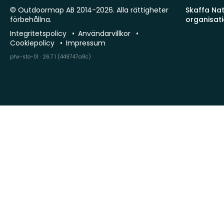
© Outdoormap AB 2014-2026. Alla rättigheter
Skaffa Natu
förbehållna.
organisat
Integritetspolicy
Användarvillkor
Cookiepolicy
Impressum
phx-sto-01 · 26.7.1 (449747a8c)