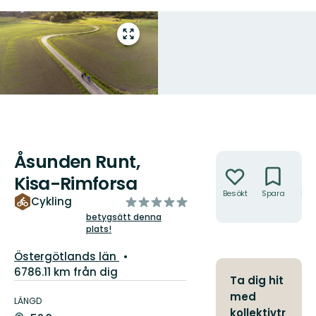
Gå
till
helskärmsläge
Åsunden Runt,
Åtgärder
Kisa-Rimforsa
Besökt
Spara
Hitt
av
Cykling
hit
5
betygsätt denna
plats!
stjärnor
Län:
Östergötlands län
6786.11 km från dig
Ta dig hit
Information
med
om
LÄNGD
kollektivtr