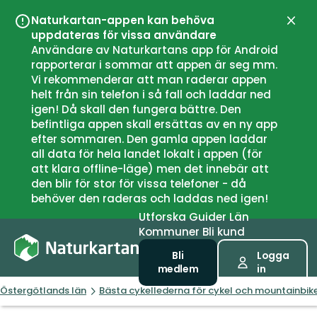
Naturkartan-appen kan behöva
Stän
uppdateras för vissa användare
Användare av Naturkartans app för Android
rapporterar i sommar att appen är seg mm.
Vi rekommenderar att man raderar appen
helt från sin telefon i så fall och laddar ned
igen! Då skall den fungera bättre. Den
befintliga appen skall ersättas av en ny app
efter sommaren. Den gamla appen laddar
all data för hela landet lokalt i appen (för
att klara offline-läge) men det innebär att
den blir för stor för vissa telefoner - då
behöver den raderas och laddas ned igen!
Utforska
Guider
Län
Kommuner
Bli kund
Bli
Logga
medlem
in
Östergötlands län
Bästa cykellederna för cykel och mountainbike