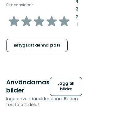
:
4
0 recensioner
:
3
av
:
2
:
1
5
stjärnor
Betygsätt denna plats
Användarnas
Lägg till
bilder
bilder
Inga användarbilder ännu. Bli den
första att dela!