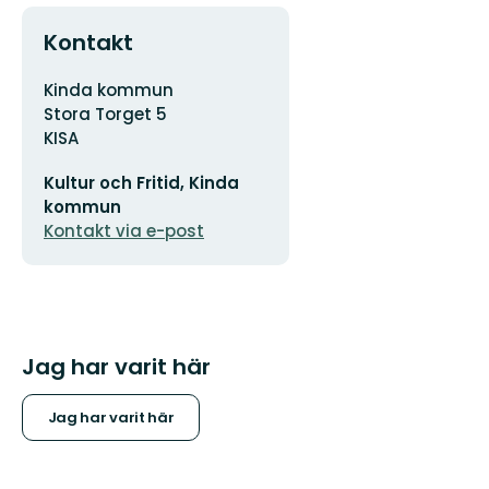
Kontakt
Adress
Kinda kommun
Stora Torget 5
KISA
E-
Kultur och Fritid, Kinda
postadress
kommun
Kontakt via e-post
Jag har varit här
Jag har varit här