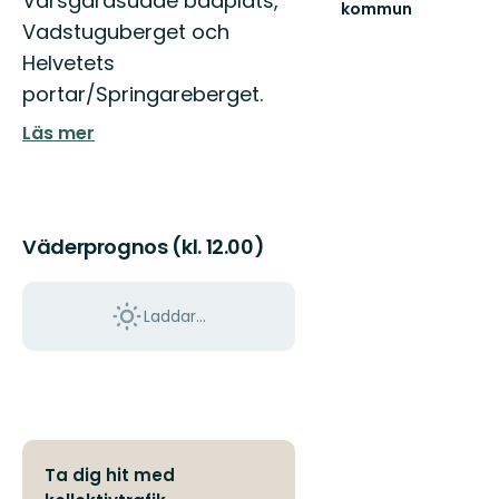
Värsgårdsudde badplats,
kommun
Välkommen
Vadstuguberget och
till
Helvetets
sjöriket
portar/Springareberget.
Kinda
Läs mer
Väderprognos (kl. 12.00)
Laddar...
Ta dig hit med