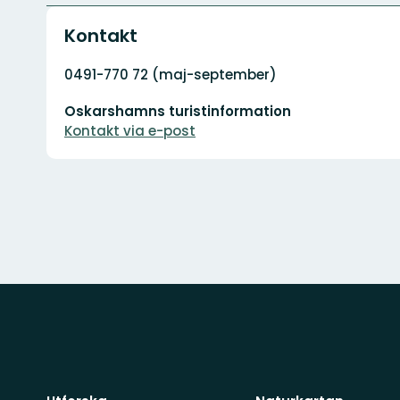
Kontakt
Adress
0491-770 72 (maj-september)
E-
Oskarshamns turistinformation
postadress
Kontakt via e-post