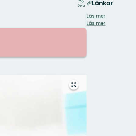
Länkar
Dela
Läs mer
Läs mer
Gå
till
helskärmsläge