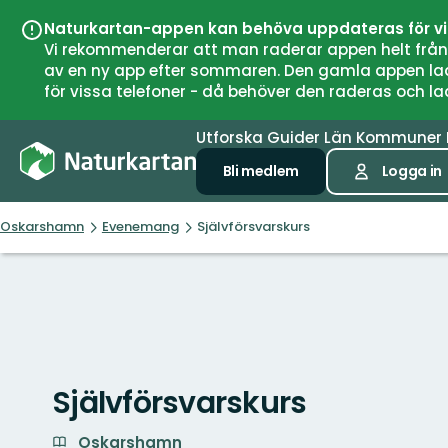
Naturkartan-appen kan behöva uppdateras för v
Vi rekommenderar att man raderar appen helt från si
av en ny app efter sommaren. Den gamla appen laddar
för vissa telefoner - då behöver den raderas och l
Utforska
Guider
Län
Kommuner
Bli medlem
Logga in
Oskarshamn
Evenemang
Självförsvarskurs
Självförsvarskurs
Oskarshamn