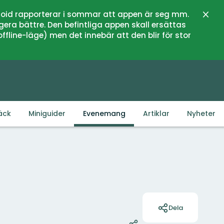
oid rapporterar i sommar att appen är seg mm.
Stän
gera bättre. Den befintliga appen skall ersättas
fline-läge) men det innebär att den blir för stor
äck
Miniguider
Evenemang
Artiklar
Nyheter
Åtgärder
Dela