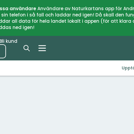
issa användare
Användare av Naturkartans app för Andr
n telefon i så fall och laddar ned igen! Då skall den fun
 all data för hela landet lokalt i appen (för att klara of
addas ned igen!
Bli kund
Uppt