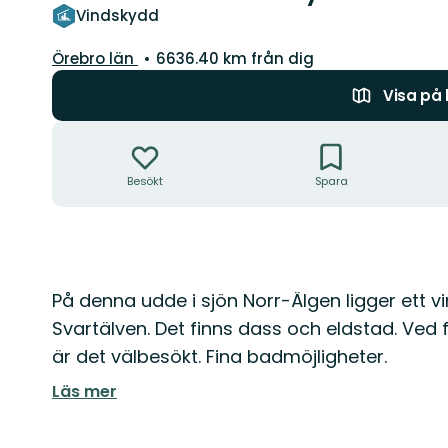
Vindskydd
Län:
Örebro län
6636.40 km från dig
Visa på
Åtgärder
Besökt
Spara
Beskrivning
På denna udde i sjön Norr-Älgen ligger ett 
Svartälven. Det finns dass och eldstad. Ve
är det välbesökt. Fina badmöjligheter.
Läs mer