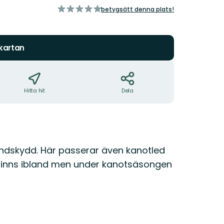
av
betygsätt denna plats!
5
stjärnor
 kartan
Hitta hit
Dela
vindskydd. Här passerar även kanotled
d finns ibland men under kanotsäsongen