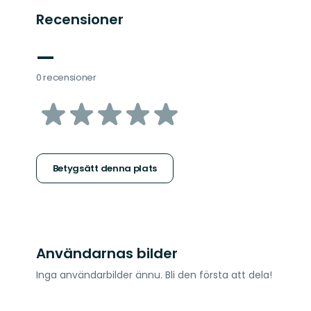
Recensioner
—
0 recensioner
av
5
stjärnor
Betygsätt denna plats
Användarnas bilder
Inga användarbilder ännu. Bli den första att dela!