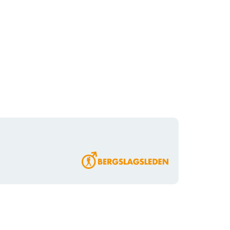
Organisationens
logotyp