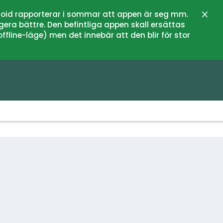
oid rapporterar i sommar att appen är seg mm.
Stän
gera bättre. Den befintliga appen skall ersättas
fline-läge) men det innebär att den blir för stor