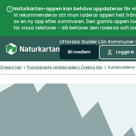
Naturkartan-appen kan behöva uppdateras för v
Vi rekommenderar att man raderar appen helt från si
av en ny app efter sommaren. Den gamla appen laddar
för vissa telefoner - då behöver den raderas och l
Utforska
Guider
Län
Kommuner
Bli medlem
Logga in
Örebro län
Populäraste vindskydden i Örebro län
Sundsuddens 