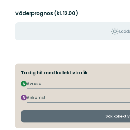
Väderprognos (kl. 12.00)
Ladda
Ta dig hit med kollektivtrafik
Avresa
A
Ankomst
B
Sök kollektiv