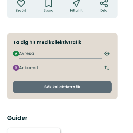
Besökt
Spara
Hitta hit
Dela
Ta dig hit med kollektivtrafik
Avresa
A
Hitta
närmaste
hållplats
Ankomst
B
Byt
avgångs-
och
ankomsthållp
Sök kollektivtrafik
Guider