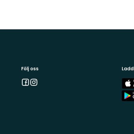
Följ oss
Ladd
Facebook
Instagram
App
Stor
App
Stor