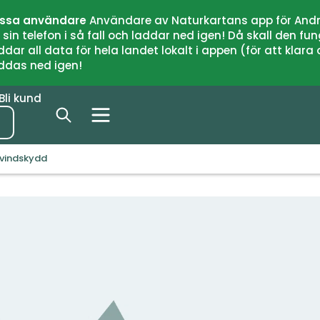
issa användare
Användare av Naturkartans app för Andr
n telefon i så fall och laddar ned igen! Då skall den fun
 all data för hela landet lokalt i appen (för att klara of
addas ned igen!
Bli kund
vindskydd