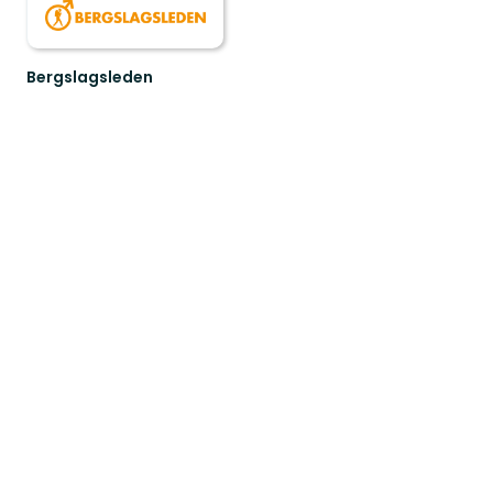
Bergslagsleden
Välkommen
till
Bergslagsleden!