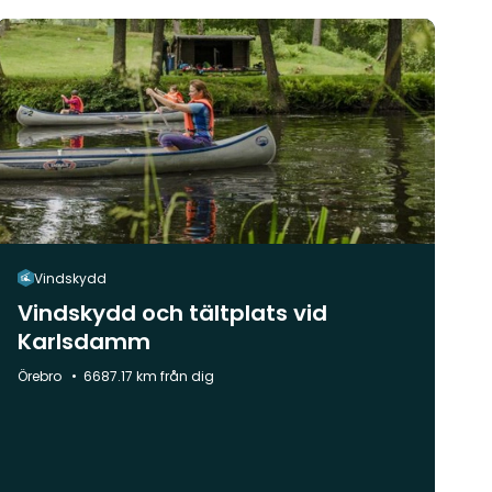
Vindskydd
Vindskydd och tältplats vid
Karlsdamm
Kommun:
Örebro
6687.17 km från dig