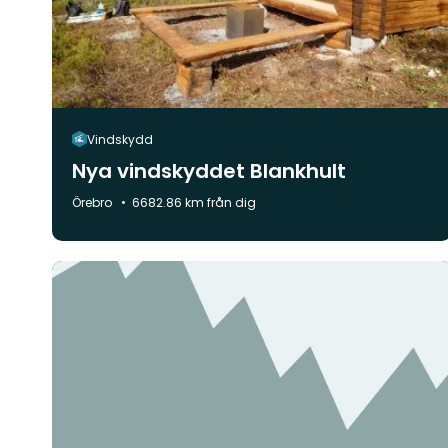
Vindskydd
Nya vindskyddet Blankhult
Kommun:
Örebro
6682.86 km från dig