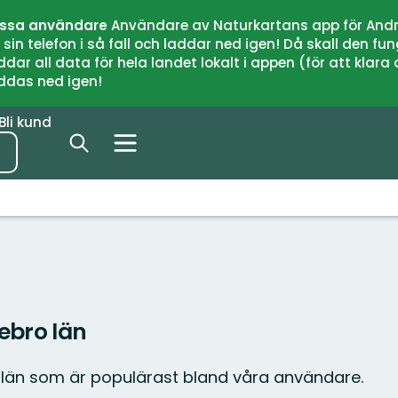
issa användare
Användare av Naturkartans app för Andr
n telefon i så fall och laddar ned igen! Då skall den fun
 all data för hela landet lokalt i appen (för att klara of
addas ned igen!
Bli kund
ebro län
 län som är populärast bland våra användare.