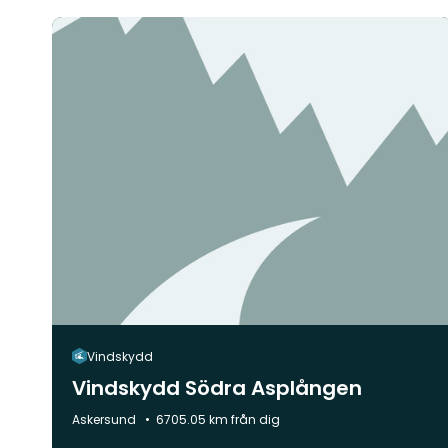
Vindskydd
Vindskydd Södra Asplången
Kommun:
Askersund
6705.05 km från dig