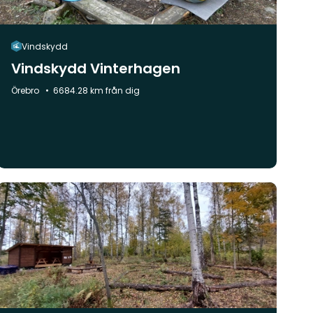
Vindskydd
Vindskydd Vinterhagen
Kommun:
Örebro
6684.28 km från dig