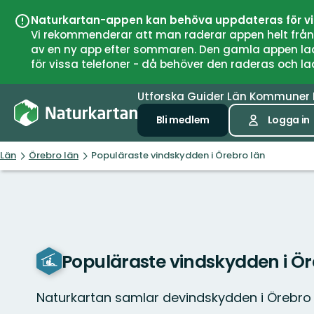
Naturkartan-appen kan behöva uppdateras för v
Vi rekommenderar att man raderar appen helt från si
av en ny app efter sommaren. Den gamla appen laddar
för vissa telefoner - då behöver den raderas och l
Utforska
Guider
Län
Kommuner
Bli medlem
Logga in
Län
Örebro län
Populäraste vindskydden i Örebro län
Populäraste vindskydden i Ör
Naturkartan samlar devindskydden i Örebro