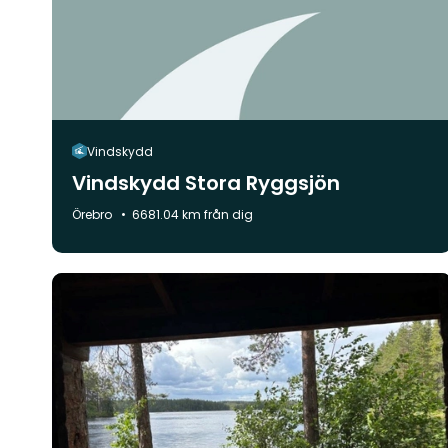
Vindskydd
Vindskydd Stora Ryggsjön
Kommun:
Örebro
6681.04 km från dig