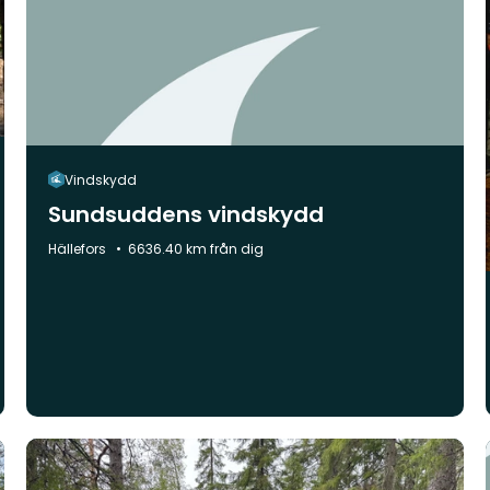
Vindskydd
Sundsuddens vindskydd
Kommun:
Hällefors
6636.40 km från dig