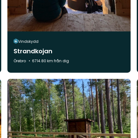
Vindskydd
Strandkojan
Kommun:
Örebro
6714.80 km från dig