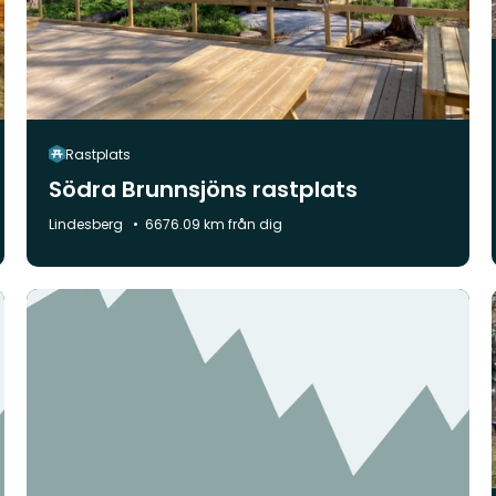
Rastplats
Södra Brunnsjöns rastplats
Kommun:
Lindesberg
6676.09 km från dig