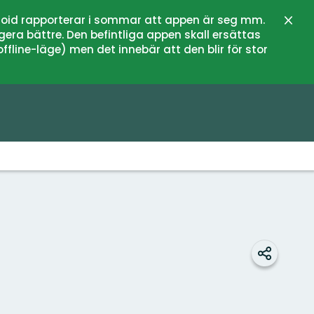
oid rapporterar i sommar att appen är seg mm.
Stän
gera bättre. Den befintliga appen skall ersättas
fline-läge) men det innebär att den blir för stor
Dela