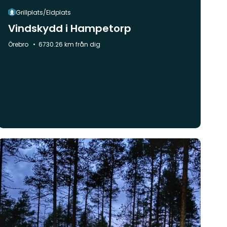
Grillplats/Eldplats
Vindskydd i Hampetorp
Kommun:
Örebro
6730.26 km från dig