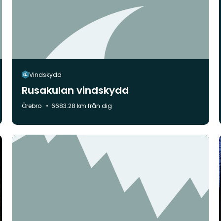
Vindskydd
Rusakulan vindskydd
Kommun:
Örebro
6683.28 km från dig