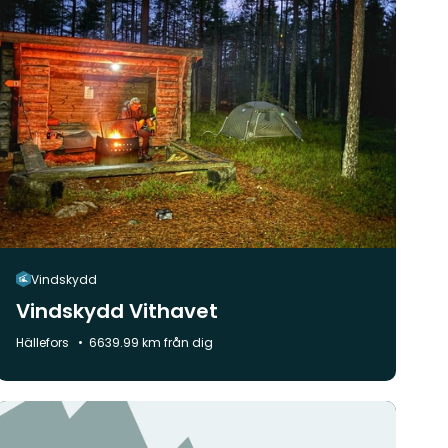
Vindskydd
Vindskydd Vithavet
Kommun:
Hällefors
6639.99 km från dig