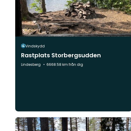
Vindskydd
Rastplats Storbergsudden
Kommun:
Lindesberg
6668.58 km från dig