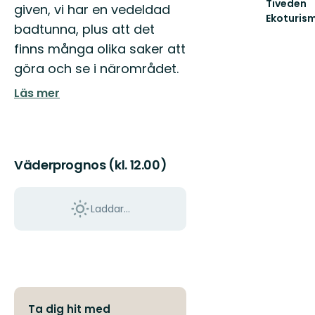
Sveriges
Tiveden
given, vi har en vedeldad
sydligaste
Ekoturis
badtunna, plus att det
vildmark!
Välkomm
till
finns många olika saker att
Tiveden
göra och se i närområdet.
Ekoturism
och
Läs mer
Laxå...
Väderprognos (kl. 12.00)
Laddar...
Ta dig hit med