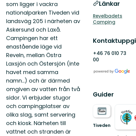
Länkar
som ligger i vackra
nationalparken Tiveden vid
Revelbadets
landsväg 205 i närheten av
Camping
Askersund och Laxå.
Campingen har ett
Kontaktuppgi
enastående läge vid
+46 76 010 73
Reveln, mellan Östra
00
Laxsjön och Östersjön (inte
havet med samma
namn…) och är därmed
omgiven av vatten från två
Guider
sidor. Vi erbjuder stugor
och campingplatser av
olika slag, samt servering
och kiosk. Närheten till
Tiveden
Upptäck
vattnet och stranden är