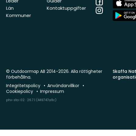
Facebook
App
Leder
Guider
Store
Län
Kontaktuppgifter
Instagram
App
Kommuner
Store
© Outdoormap AB 2014-2026. Alla rättigheter
Skaffa Natu
förbehållna.
organisat
Integritetspolicy
Användarvillkor
Cookiepolicy
Impressum
phx-sto-02 · 26.7.1 (449747a8c)