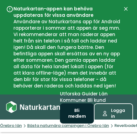
Naturkartan-appen kan behöva
Stän
uppdateras för vissa användare
Användare av Naturkartans app för Android
rapporterar i sommar att appen är seg mm.
Vi rekommenderar att man raderar appen
helt från sin telefon i så fall och laddar ned
igen! Då skall den fungera bättre. Den
befintliga appen skall ersättas av en ny app
efter sommaren. Den gamla appen laddar
all data för hela landet lokalt i appen (för
att klara offline-läge) men det innebär att
den blir för stor för vissa telefoner - då
behöver den raderas och laddas ned igen!
Utforska
Guider
Län
Kommuner
Bli kund
Bli
Logga
medlem
in
Örebro län
Bästa naturnära campingen i Örebro län
Revelbade