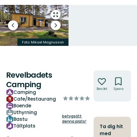
Gå
till
Föregående
Nästa
helskärmsläge
bild
bildspel
Foto:
Mikael Magnusson
Foto:
Martin Nikkelen
Revelbadets
Åtgärder
Camping
Besökt
Spara
Hitt
Camping
hit
av
Cafe/Restaurang
5
Boende
stjärnor
Uthyrning
betygsätt
Bastu
denna plats!
Tältplats
Ta dig hit
med