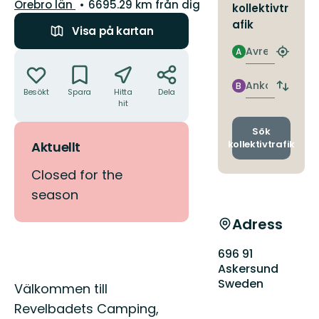
Län:
Örebro län
6695.29 km från dig
kollektivtr
afik
Visa på kartan
Avresa
A
Åtgärder
Hitta
närmas
hållpla
Ankomst
B
Byt
Besökt
Spara
Hitta
Dela
avgång
hit
och
ankomst
Sök
kollektivtrafik
Aktuellt
Closed for the
season
Adress
696 91
Askersund
Sweden
Beskrivning
Välkommen till
Revelbadets Camping,