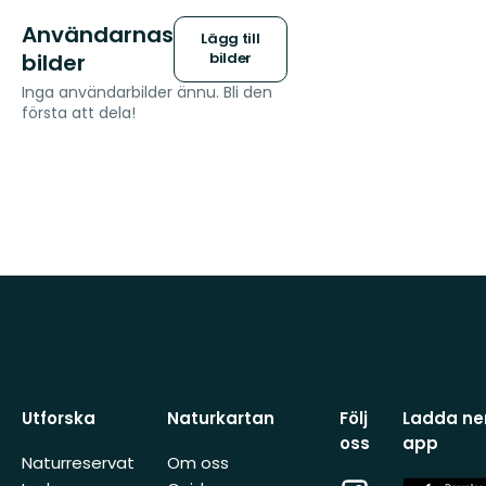
Användarnas
Lägg till
bilder
bilder
Inga användarbilder ännu. Bli den
första att dela!
Utforska
Naturkartan
Följ
Ladda ner
oss
app
Naturreservat
Om oss