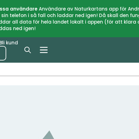
issa användare
Användare av Naturkartans app för Andr
n telefon i så fall och laddar ned igen! Då skall den fun
 all data för hela landet lokalt i appen (för att klara of
addas ned igen!
Bli kund