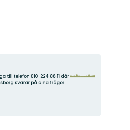
Organisationens
a till telefon 010-224 86 11 där
logotyp
lsborg svarar på dina frågor.