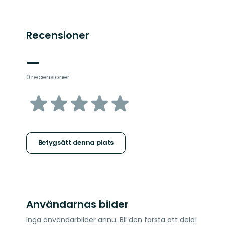
Recensioner
—
0 recensioner
av
5
stjärnor
Betygsätt denna plats
Användarnas bilder
Inga användarbilder ännu. Bli den första att dela!