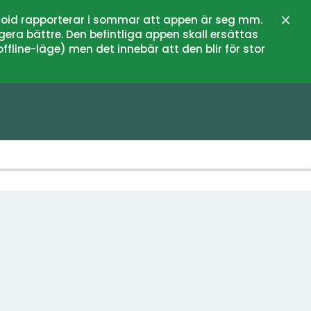
oid rapporterar i sommar att appen är seg mm.
Stän
gera bättre. Den befintliga appen skall ersättas
fline-läge) men det innebär att den blir för stor