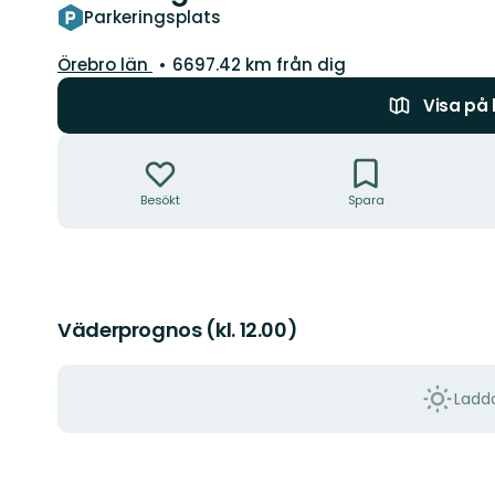
Parkeringsplats
Län:
Örebro län
6697.42 km från dig
Visa på
Åtgärder
Besökt
Spara
Väderprognos (kl. 12.00)
Ladda