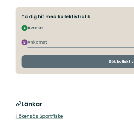
Ta dig hit med kollektivtrafik
Avresa
A
Ankomst
B
Sök kollektiv
Länkar
Hökensås Sportfiske