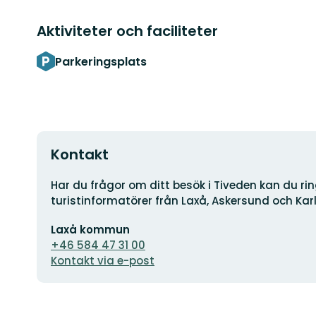
Aktiviteter och faciliteter
Parkeringsplats
Kontakt
Adress
Har du frågor om ditt besök i Tiveden kan du ring
turistinformatörer från Laxå, Askersund och Kar
E-
Laxå kommun
postadress
+46 584 47 31 00
Kontakt via e-post