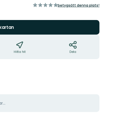
av
betygsätt denna plats!
5
stjärnor
 kartan
Hitta hit
Dela
r...