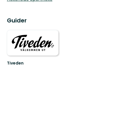
Guider
Tiveden
Upptäck
Sveriges
sydligaste
vildmark!