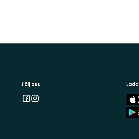
Följ oss
Ladd
Facebook
Instagram
App
Stor
App
Stor