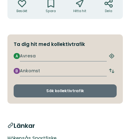
Besökt
Spara
Hitta hit
Dela
Ta dig hit med kollektivtrafik
Avresa
A
Hitta
närmaste
hållplats
Ankomst
B
Byt
avgångs-
och
ankomsthållp
Sök kollektivtrafik
Länkar
Hökensås Sportfiske