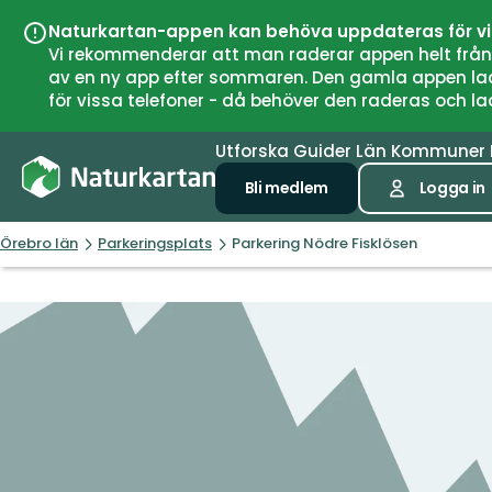
Naturkartan-appen kan behöva uppdateras för v
Vi rekommenderar att man raderar appen helt från si
av en ny app efter sommaren. Den gamla appen laddar
för vissa telefoner - då behöver den raderas och l
Utforska
Guider
Län
Kommuner
Bli medlem
Logga in
Örebro län
Parkeringsplats
Parkering Nödre Fisklösen