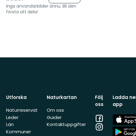
Inga användarbilder ännu. Bli den
första att dela!
Utforska
Naturkartan
Följ
Ladda ner
oss
app
Naturreservat
Om oss
Facebook
App
Leder
Guider
Store
Län
Kontaktuppgifter
Instagram
App
Kommuner
Store