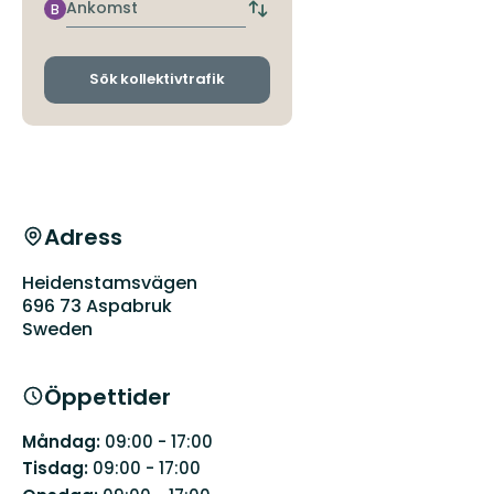
hållplats
Ankomst
B
Byt
avgångs-
och
ankomsthållplatser
Sök kollektivtrafik
Adress
Heidenstamsvägen
696 73 Aspabruk
Sweden
Öppettider
Måndag:
09:00 - 17:00
Tisdag:
09:00 - 17:00