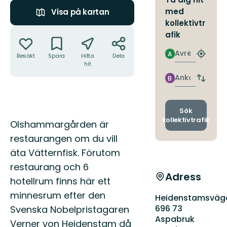
med
Visa på kartan
kollektivtr
Åtgärder
afik
Avresa
A
Besökt
Spara
Hitta
Dela
Hitta
hit
närmas
hållpla
Ankomst
B
Byt
avgång
och
ankomst
Sök
kollektivtrafik
Beskrivning
Olshammargården är
restaurangen om du vill
äta Vätternfisk. Förutom
restaurang och 6
Adress
hotellrum finns här ett
minnesrum efter den
Heidenstamsväg
696 73
Svenska Nobelpristagaren
Aspabruk
Verner von Heidenstam då