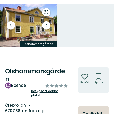
Gå
till
helskärmsläge
Föregående
Nästa
bild
bildspel
Olshammarsgården
Rum Olshammarsgården
Olshammarsgårde
Åtgärder
n
Besökt
Spara
Hitt
av
Boende
hit
5
betygsätt denna
plats!
stjärnor
Län:
Örebro län
6707.38 km från dig
Ta dig hit