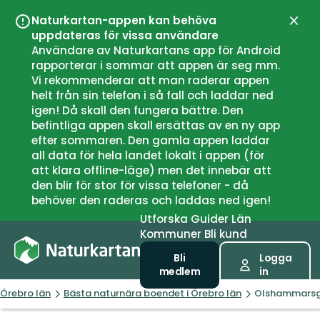
Naturkartan-appen kan behöva
Stän
uppdateras för vissa användare
Användare av Naturkartans app för Android
rapporterar i sommar att appen är seg mm.
Vi rekommenderar att man raderar appen
helt från sin telefon i så fall och laddar ned
igen! Då skall den fungera bättre. Den
befintliga appen skall ersättas av en ny app
efter sommaren. Den gamla appen laddar
all data för hela landet lokalt i appen (för
att klara offline-läge) men det innebär att
den blir för stor för vissa telefoner - då
behöver den raderas och laddas ned igen!
Utforska
Guider
Län
Kommuner
Bli kund
Bli
Logga
medlem
in
Örebro län
Bästa naturnära boendet i Örebro län
Olshammarsg