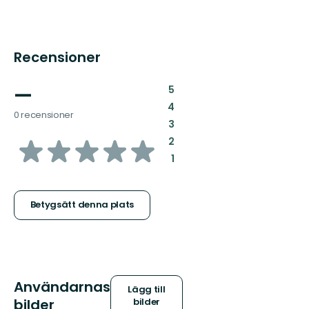
Recensioner
—
:
5
:
4
0 recensioner
:
3
av
:
2
:
1
5
stjärnor
Betygsätt denna plats
Användarnas
Lägg till
bilder
bilder