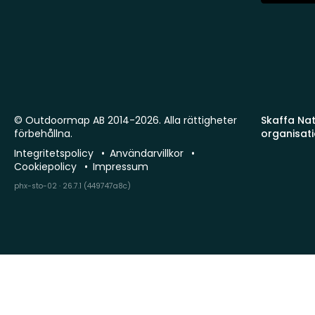
© Outdoormap AB 2014-2026. Alla rättigheter
Skaffa Natu
förbehållna.
organisat
Integritetspolicy
Användarvillkor
Cookiepolicy
Impressum
phx-sto-02 · 26.7.1 (449747a8c)