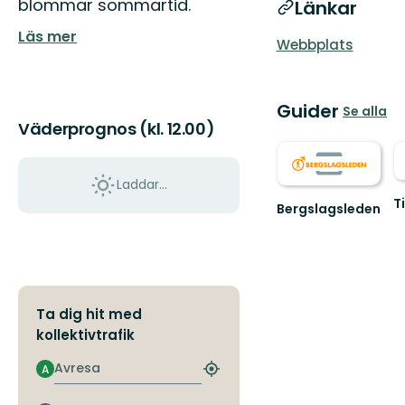
blommar sommartid.
Länkar
Läs mer
Webbplats
Guider
Se alla
Väderprognos (kl. 12.00)
Laddar...
T
Bergslagsleden
U
Välkommen
Sv
till
sy
Bergslagsleden!
vi
Ta dig hit med
kollektivtrafik
Avresa
A
Hitta
närmaste