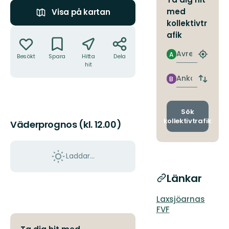
med
Visa på kartan
kollektivtr
Åtgärder
afik
Avresa
A
Besökt
Spara
Hitta
Dela
Hitta
hit
närmas
hållpla
Ankomst
B
Byt
avgång
och
ankomst
Sök
kollektivtrafik
Väderprognos (kl. 12.00)
Laddar...
Länkar
Laxsjöarnas
FVF