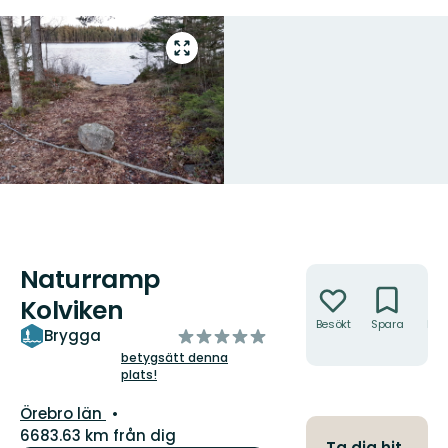
Gå
till
helskärmsläge
Naturramp
Åtgärder
Kolviken
Besökt
Spara
Hitt
av
Brygga
hit
5
betygsätt denna
plats!
stjärnor
Län:
Örebro län
6683.63 km från dig
Ta dig hit