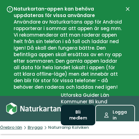
Naturkartan-appen kan behöva
Stän
uppdateras för vissa användare
Användare av Naturkartans app för Android
rapporterar i sommar att appen är seg mm.
Vi rekommenderar att man raderar appen
helt från sin telefon i så fall och laddar ned
igen! Då skall den fungera bättre. Den
befintliga appen skall ersättas av en ny app
efter sommaren. Den gamla appen laddar
all data för hela landet lokalt i appen (för
att klara offline-läge) men det innebär att
den blir för stor för vissa telefoner - då
behöver den raderas och laddas ned igen!
Utforska
Guider
Län
Kommuner
Bli kund
Bli
Logga
medlem
in
Örebro län
Brygga
Naturramp Kolviken