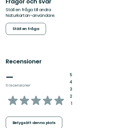
Frågor och svar
Ställ en fråga till andra
Naturkartan-användare.
Ställ en fråga
Recensioner
—
:
5
:
4
0 recensioner
:
3
av
:
2
:
1
5
stjärnor
Betygsätt denna plats