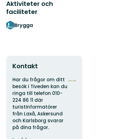
Aktiviteter och
faciliteter
Brygga
Kontakt
Adress
Organisationens
Har du frågor om ditt
logotyp
besök i Tiveden kan du
ringa till telefon 010-
224 86 11 där
turistinformatörer
från Laxå, Askersund
och Karlsborg svarar
på dina frågor.
E-