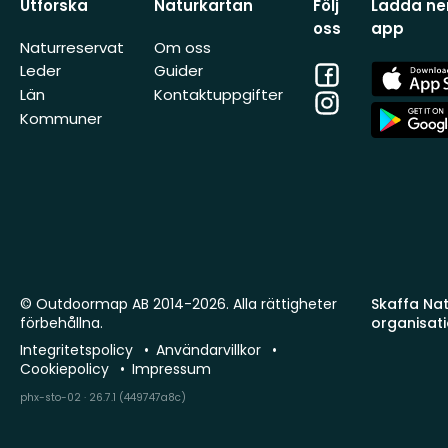
Utforska
Naturkartan
Följ
Ladda ner
oss
app
Naturreservat
Om oss
Facebook
App
Leder
Guider
Store
Län
Kontaktuppgifter
Instagram
App
Kommuner
Store
© Outdoormap AB 2014-2026. Alla rättigheter
Skaffa Natu
förbehållna.
organisat
Integritetspolicy
Användarvillkor
Cookiepolicy
Impressum
phx-sto-02 · 26.7.1 (449747a8c)