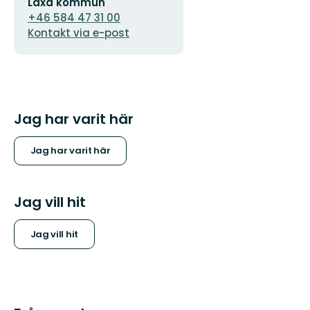
Laxå kommun
postadress
+46 584 47 31 00
Kontakt via e-post
Jag har varit här
Jag har varit här
Jag vill hit
Jag vill hit