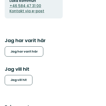
Laxå kommun
postadress
+46 584 47 31 00
Kontakt via e-post
Jag har varit här
Jag har varit här
Jag vill hit
Jag vill hit