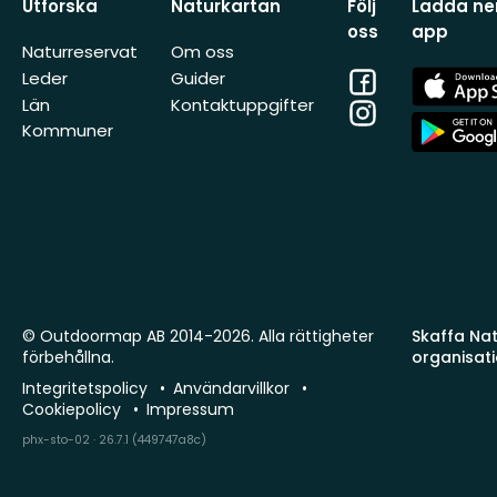
Utforska
Naturkartan
Följ
Ladda ner
oss
app
Naturreservat
Om oss
Facebook
App
Leder
Guider
Store
Län
Kontaktuppgifter
Instagram
App
Kommuner
Store
© Outdoormap AB 2014-2026. Alla rättigheter
Skaffa Natu
förbehållna.
organisat
Integritetspolicy
Användarvillkor
Cookiepolicy
Impressum
phx-sto-02 · 26.7.1 (449747a8c)