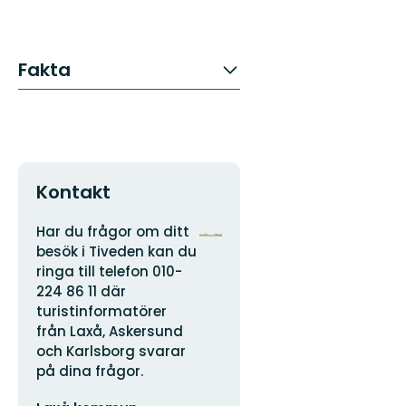
Fakta
Kontakt
Adress
Organisationens
Har du frågor om ditt
logotyp
besök i Tiveden kan du
ringa till telefon 010-
224 86 11 där
turistinformatörer
från Laxå, Askersund
och Karlsborg svarar
på dina frågor.
E-