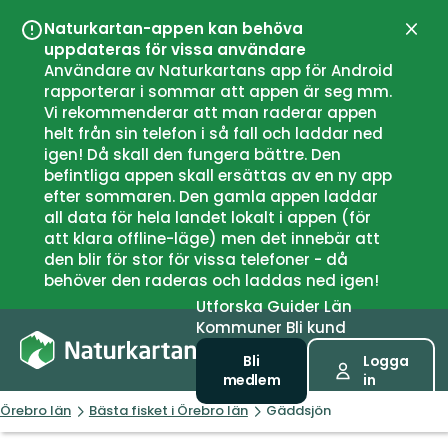
Naturkartan-appen kan behöva
Stän
uppdateras för vissa användare
Användare av Naturkartans app för Android
rapporterar i sommar att appen är seg mm.
Vi rekommenderar att man raderar appen
helt från sin telefon i så fall och laddar ned
igen! Då skall den fungera bättre. Den
befintliga appen skall ersättas av en ny app
efter sommaren. Den gamla appen laddar
all data för hela landet lokalt i appen (för
att klara offline-läge) men det innebär att
den blir för stor för vissa telefoner - då
behöver den raderas och laddas ned igen!
Utforska
Guider
Län
Kommuner
Bli kund
Bli
Logga
medlem
in
Örebro län
Bästa fisket i Örebro län
Gäddsjön