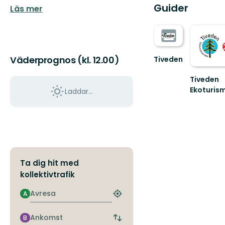
Guider
Läs mer
Väderprognos (kl. 12.00)
Tiveden
Upptäck
Sveriges
Tiveden
sydligaste
Ekoturis
Laddar...
vildmark!
Välkomm
till
Tiveden
Ekoturism
och
Laxå...
Ta dig hit med
kollektivtrafik
Avresa
A
Hitta
närmaste
hållplats
Ankomst
B
Byt