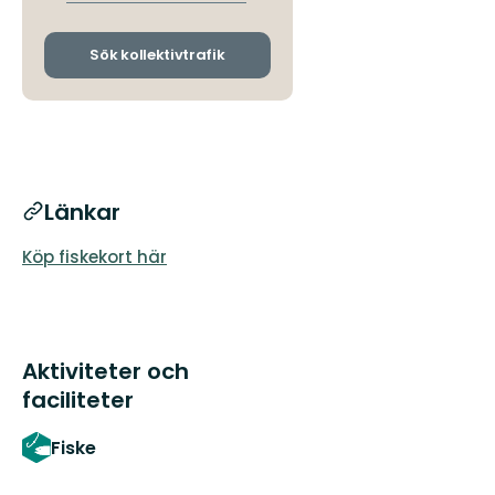
avgångs-
och
ankomsthållplatser
Sök kollektivtrafik
Länkar
Köp fiskekort här
Aktiviteter och
faciliteter
Fiske