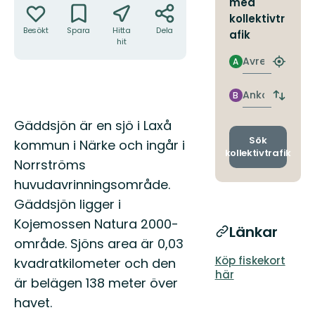
med
kollektivtr
Besökt
Spara
Hitta
Dela
afik
hit
Avresa
A
Hitta
närmas
hållpla
Ankomst
B
Byt
avgång
Beskrivning
Gäddsjön är en sjö i Laxå
och
ankomst
Sök
kommun i Närke och ingår i
kollektivtrafik
Norrströms
huvudavrinningsområde.
Gäddsjön ligger i
Kojemossen Natura 2000-
Länkar
område. Sjöns area är 0,03
Köp fiskekort
kvadratkilometer och den
här
är belägen 138 meter över
havet.