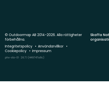
© Outdoormap AB 2014-2026. Alla rättigheter
Skaffa Natu
förbehållna.
organisat
Integritetspolicy
Användarvillkor
Cookiepolicy
Impressum
phx-sto-01 · 26.7.1 (449747a8c)