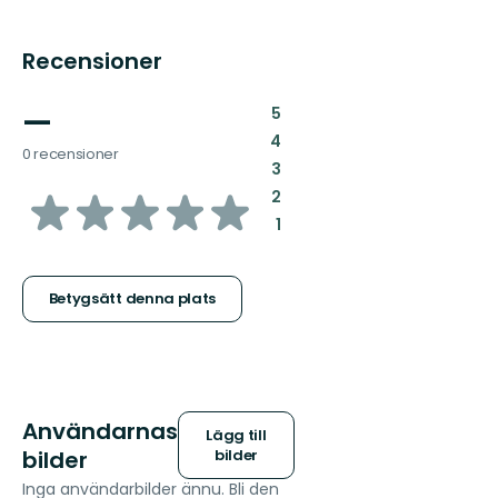
Recensioner
—
:
5
:
4
0 recensioner
:
3
av
:
2
:
1
5
stjärnor
Betygsätt denna plats
Användarnas
Lägg till
bilder
bilder
Inga användarbilder ännu. Bli den