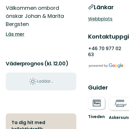
Länkar
Välkommen ombord
önskar Johan & Marita
Webbplats
Bergsten
Läs mer
Kontaktuppgi
+46 70 977 02
63
Väderprognos (kl. 12.00)
Laddar...
Guider
Tiveden
Askersun
Upptäck
Ta dig hit med
Vid
Sveriges
Sveriges