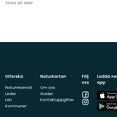
första att dela!
Utforska
Naturkartan
Följ
Ladda ner
oss
app
Naturreservat
Om oss
Facebook
App
Leder
Guider
Store
Län
Kontaktuppgifter
Instagram
App
Kommuner
Store