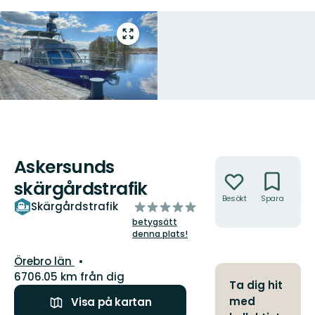
Gå
till
helskärmsläge
Askersunds
Åtgärder
skärgårdstrafik
Besökt
Spara
Hitt
av
Skärgårdstrafik
hit
5
betygsätt
stjärnor
denna plats!
Län:
Örebro län
6706.05 km från dig
Ta dig hit
med
Visa på kartan