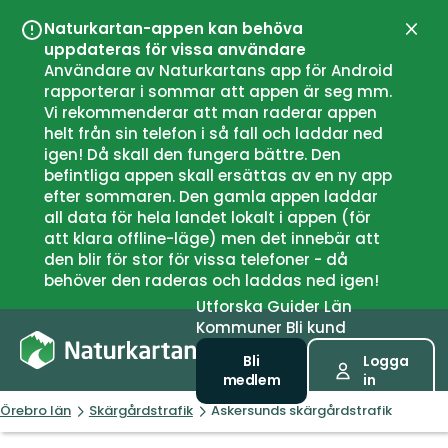
Naturkartan-appen kan behöva
Stän
uppdateras för vissa användare
Användare av Naturkartans app för Android
rapporterar i sommar att appen är seg mm.
Vi rekommenderar att man raderar appen
helt från sin telefon i så fall och laddar ned
igen! Då skall den fungera bättre. Den
befintliga appen skall ersättas av en ny app
efter sommaren. Den gamla appen laddar
all data för hela landet lokalt i appen (för
att klara offline-läge) men det innebär att
den blir för stor för vissa telefoner - då
behöver den raderas och laddas ned igen!
Utforska
Guider
Län
Kommuner
Bli kund
Bli
Logga
medlem
in
Örebro län
Skärgårdstrafik
Askersunds skärgårdstrafik