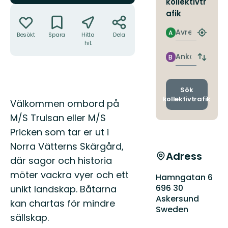
kollektivtr
Åtgärder
afik
Avresa
A
Besökt
Spara
Hitta
Dela
Hitta
hit
närmas
hållpla
Ankomst
B
Byt
avgång
och
ankomst
Sök
kollektivtrafik
Beskrivning
Välkommen ombord på
M/S Trulsan eller M/S
Pricken som tar er ut i
Norra Vätterns Skärgård,
Adress
där sagor och historia
möter vackra vyer och ett
Hamngatan 6
696 30
unikt landskap. Båtarna
Askersund
kan chartas för mindre
Sweden
sällskap.