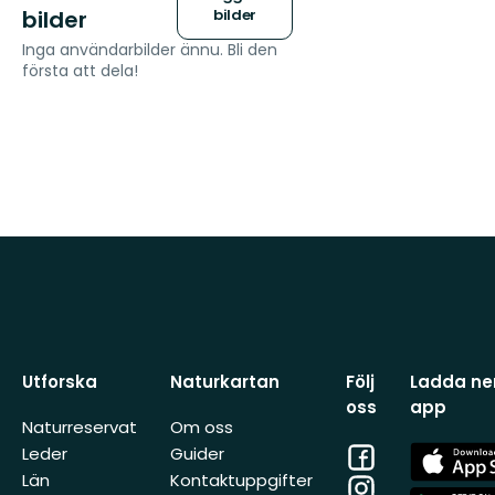
bilder
bilder
Inga användarbilder ännu. Bli den
första att dela!
Utforska
Naturkartan
Följ
Ladda ner
oss
app
Naturreservat
Om oss
Facebook
App
Leder
Guider
Store
Län
Kontaktuppgifter
Instagram