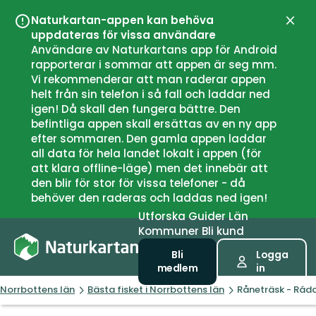
Naturkartan-appen kan behöva
Stän
uppdateras för vissa användare
Användare av Naturkartans app för Android
rapporterar i sommar att appen är seg mm.
Vi rekommenderar att man raderar appen
helt från sin telefon i så fall och laddar ned
igen! Då skall den fungera bättre. Den
befintliga appen skall ersättas av en ny app
efter sommaren. Den gamla appen laddar
all data för hela landet lokalt i appen (för
att klara offline-läge) men det innebär att
den blir för stor för vissa telefoner - då
behöver den raderas och laddas ned igen!
Utforska
Guider
Län
Kommuner
Bli kund
Bli
Logga
medlem
in
Norrbottens län
Bästa fisket i Norrbottens län
Råneträsk - Rádd