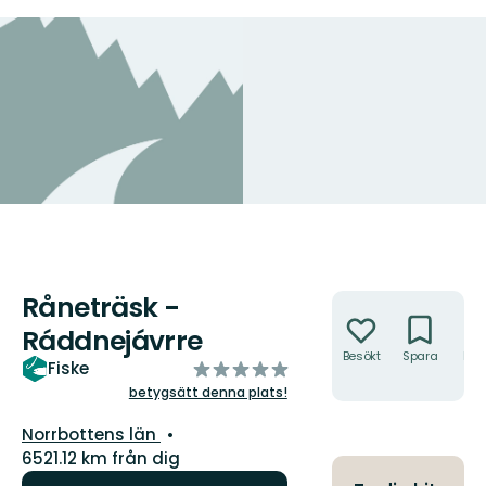
Råneträsk -
Åtgärder
Ráddnejávrre
Besökt
Spara
Hitt
av
Fiske
hit
5
betygsätt denna plats!
stjärnor
Län:
Norrbottens län
6521.12 km från dig