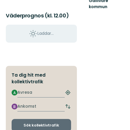
Gällivare
kommun
Välkommen
Väderprognos (kl. 12.00)
till
Gällivares
fantastiska
Laddar...
natur!
Ta dig hit med
kollektivtrafik
Avresa
A
Hitta
närmaste
hållplats
Ankomst
B
Byt
avgångs-
och
ankomsthållplatser
Sök kollektivtrafik