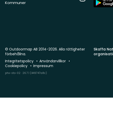
App
Kommuner
Store
© Outdoormap AB 2014-2026. Alla rättigheter
Skaffa Natu
förbehållna.
organisat
Integritetspolicy
Användarvillkor
Cookiepolicy
Impressum
phx-sto-02 · 26.7.1 (449747a8c)