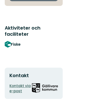
Aktiviteter och
faciliteter
Fiske
Kontakt
E-
Organisationens
Kontakt via
postadress
logotyp
e-post