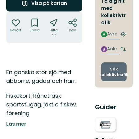
Ta dig hit
Visa på kartan
med
Åtgärder
kollektivtr
afik
Besökt
Spara
Hitta
Dela
Avresa
A
hit
Hitta
närmas
hållpla
Ankomst
B
Byt
avgång
och
ankomst
Sök
Beskrivning
En ganska stor sjö med
kollektivtrafik
abborre, gädda och harr.
Fiskekort: Råneträsk
sportstugäg. jakt o fiskev.
Guider
förening
Läs mer