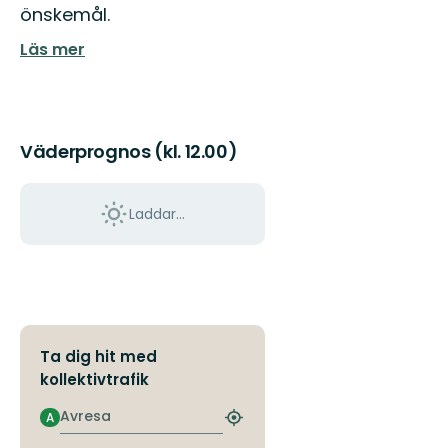
önskemål.
fantastiska
natur
Läs mer
och
skä...
Väderprognos (kl. 12.00)
Laddar...
Ta dig hit med
kollektivtrafik
Avresa
A
Hitta
närmaste