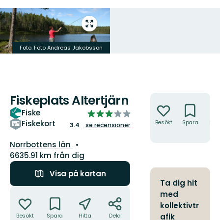
Gå
till
helskärmsläge
Foto: Foto Andreas Jakobsson
Fiskeplats Altertjärn
Åtgärder
Fiske
3.414360508601346
av
Fiskekort
Besökt
Spara
Hitt
3.4
se recensioner
hit
5
Län:
stjärnor
Norrbottens län
6635.91 km från dig
Visa på kartan
Ta dig hit
Åtgärder
med
kollektivtr
Besökt
Spara
Hitta
Dela
afik