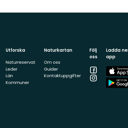
Utforska
Naturkartan
Följ
Ladda ner
oss
app
Naturreservat
Om oss
Facebook
App
Leder
Guider
Store
Län
Kontaktuppgifter
Instagram
App
Kommuner
Store