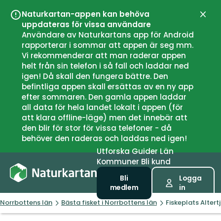
Naturkartan-appen kan behöva
Stän
uppdateras för vissa användare
Användare av Naturkartans app för Android
rapporterar i sommar att appen är seg mm.
Vi rekommenderar att man raderar appen
helt från sin telefon i så fall och laddar ned
igen! Då skall den fungera bättre. Den
befintliga appen skall ersättas av en ny app
efter sommaren. Den gamla appen laddar
all data för hela landet lokalt i appen (för
att klara offline-läge) men det innebär att
den blir för stor för vissa telefoner - då
behöver den raderas och laddas ned igen!
Utforska
Guider
Län
Kommuner
Bli kund
Bli
Logga
medlem
in
Norrbottens län
Bästa fisket i Norrbottens län
Fiskeplats Altert