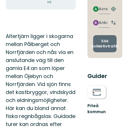
hit
Avresa
A
Hitta
närmas
hållpla
Ankomst
B
Byt
avgång
Beskrivning
och
Altertjärn ligger i skogarna
ankomst
Sök
mellan Pålberget och
kollektivtrafik
Norrfjärden och nås via en
anslutande väg till den
gamla E4:an som löper
Guider
mellan Öjebyn och
Norrfjärden. Vid sjön finns
det kastbryggor, vindskydd
och eldningsmöjligheter.
Piteå
Här kan du bland annat
kommun
fiska regnbågslax. Guidade
Välkommen
till
turer kan ordnas efter
Piteås