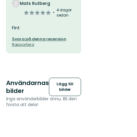
Mats Rutberg
4 dagar
0
sedan
av
5
Fint
stjärnor
Svara på denna recension
Rapportera
Användarnas
Lägg till
bilder
bilder
Inga användarbilder ännu. Bli den
första att dela!