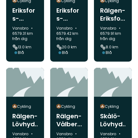
Cykling
Cykling
Cykling
Eriksfor
Eriksfor
Rälgen-
s-
s-
Eriksfor
Lövhyd
Vålberg
s
Kommun:
Kommun:
Kommun:
Vansbro
Vansbro
Vansbro
dan
et-
6579.31 km
6579.42 km
6579.91 km
från dig
från dig
från dig
Rälgen-
13.0 km
20.0 km
8.0 km
Skålö
Svårighetsgrad:
Svårighetsgrad:
Svårighetsgrad:
Blå
Blå
Blå
Cykling
Cykling
Cykling
Rälgen-
Rälgen-
Skålö-
Lövhyd
Vålberg
Lövhyd
dan
et-
dan
Kommun:
Kommun:
Kommun:
Vansbro
Vansbro
Vansbro