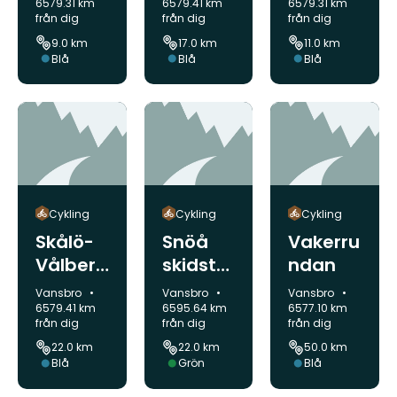
Rälgen
6579.31 km
6579.41 km
6579.31 km
från dig
från dig
från dig
9.0 km
17.0 km
11.0 km
Svårighetsgrad:
Svårighetsgrad:
Svårighetsgrad:
Blå
Blå
Blå
Cykling
Cykling
Cykling
Skålö-
Snöå
Vakerru
Vålberg
skidsta
ndan
et-
dio-
Kommun:
Kommun:
Kommun:
Vansbro
Vansbro
Vansbro
Rälgen-
Gräsbe
6579.41 km
6595.64 km
6577.10 km
från dig
från dig
från dig
Skålö
rget
22.0 km
22.0 km
50.0 km
Svårighetsgrad:
Svårighetsgrad:
Svårighetsgrad:
Blå
Grön
Blå