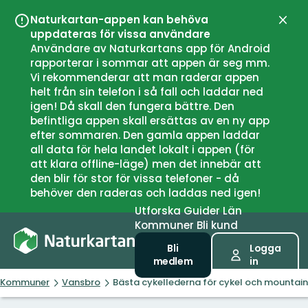
Naturkartan-appen kan behöva
Stän
uppdateras för vissa användare
Användare av Naturkartans app för Android
rapporterar i sommar att appen är seg mm.
Vi rekommenderar att man raderar appen
helt från sin telefon i så fall och laddar ned
igen! Då skall den fungera bättre. Den
befintliga appen skall ersättas av en ny app
efter sommaren. Den gamla appen laddar
all data för hela landet lokalt i appen (för
att klara offline-läge) men det innebär att
den blir för stor för vissa telefoner - då
behöver den raderas och laddas ned igen!
Utforska
Guider
Län
Kommuner
Bli kund
Bli
Logga
medlem
in
Kommuner
Vansbro
Bästa cykellederna för cykel och mountain