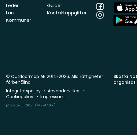
Facebook
App
Leder
Guider
Store
Län
Kontaktuppgifter
Instagram
App
Kommuner
Store
© Outdoormap AB 2014-2026. Alla rättigheter
Skaffa Natu
förbehållna.
organisat
Integritetspolicy
Användarvillkor
Cookiepolicy
Impressum
phx-sto-01 · 26.7.1 (449747a8c)