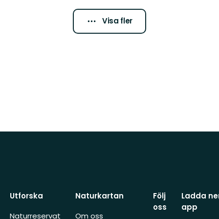
Visa fler
Utforska
Naturkartan
Följ
Ladda ner
oss
app
Naturreservat
Om oss