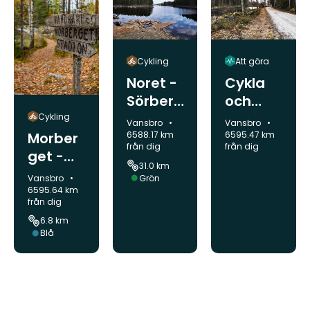
Cykling
Att göra
Noret -
Cykla
Sörberg
och
et -
vandra
Cykling
Kommun:
Kommun:
Vansbro
Vansbro
Lissön -
i Snöå
Morber
6588.17 km
6595.47 km
från dig
från dig
Gensen
bruk
get -
31.0 km
- Noret
områd
Snöå
Kommun:
Svårighetsgrad:
Grön
Vansbro
et
bruk
6595.64 km
från dig
6.8 km
Svårighetsgrad:
Blå