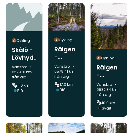
Cykling
Cykling
Rälgen
Skålö -
-
Lövhyd
Cykling
Vålberg
dan
Rälgen
Kommun:
Vansbro
Kommun:
Vansbro
et -
6579.41 km
6579.31 km
-
från dig
från dig
Rälgen
Björnstj
Kommun:
Vansbro
17.0 km
11.0 km
- Skålö
ärn -
6582.34 km
Svårighetsgrad:
Blå
Svårighetsgrad:
Blå
från dig
Rälgen
10.9 km
Svårighetsgrad:
Svart