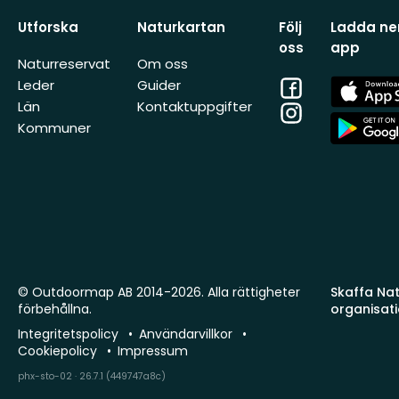
Utforska
Naturkartan
Följ
Ladda ner
oss
app
Naturreservat
Om oss
Facebook
App
Leder
Guider
Store
Län
Kontaktuppgifter
Instagram
App
Kommuner
Store
© Outdoormap AB 2014-2026. Alla rättigheter
Skaffa Natu
förbehållna.
organisat
Integritetspolicy
Användarvillkor
Cookiepolicy
Impressum
phx-sto-02 · 26.7.1 (449747a8c)