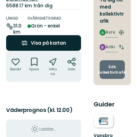
6588.17 km från dig
med
Information
kollektivtr
om
LÄNGD
SVÅRIGHETSGRAD
afik
leden
31.0
Grön - enkel
km
Avresa
A
Hitta
närmas
Visa på kartan
hållpla
Ankomst
B
Byt
Åtgärder
avgång
och
ankomst
Sök
Besökt
Spara
Hitta
Dela
kollektivtrafik
hit
Guider
Väderprognos (kl. 12.00)
Laddar...
Vansbro