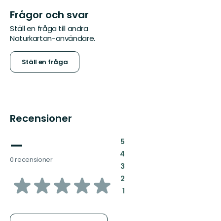
Frågor och svar
Ställ en fråga till andra
Naturkartan-användare.
Ställ en fråga
Recensioner
—
:
5
:
4
0 recensioner
:
3
av
:
2
:
1
5