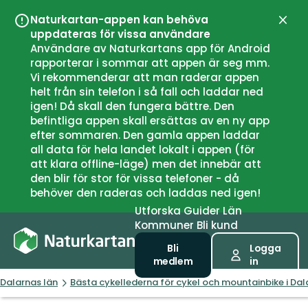
Naturkartan-appen kan behöva
Stän
uppdateras för vissa användare
Användare av Naturkartans app för Android
rapporterar i sommar att appen är seg mm.
Vi rekommenderar att man raderar appen
helt från sin telefon i så fall och laddar ned
igen! Då skall den fungera bättre. Den
befintliga appen skall ersättas av en ny app
efter sommaren. Den gamla appen laddar
all data för hela landet lokalt i appen (för
att klara offline-läge) men det innebär att
den blir för stor för vissa telefoner - då
behöver den raderas och laddas ned igen!
Utforska
Guider
Län
Kommuner
Bli kund
Bli
Logga
medlem
in
Dalarnas län
Bästa cykellederna för cykel och mountainbike i Dal