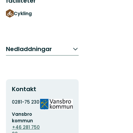
faciliteter
Cykling
Nedladdningar
Kontakt
Adress
Organisationens
0281-75 230
logotyp
E-
Vansbro
postadress
kommun
+46 281 750