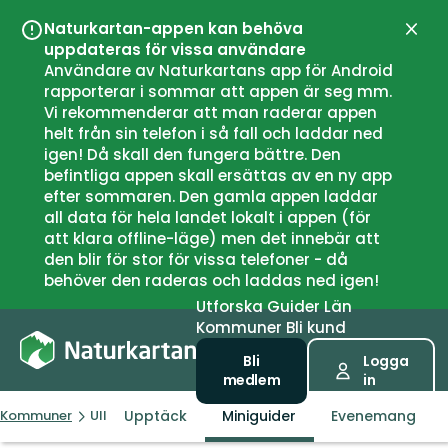
Naturkartan-appen kan behöva
Stän
uppdateras för vissa användare
Användare av Naturkartans app för Android
rapporterar i sommar att appen är seg mm.
Vi rekommenderar att man raderar appen
helt från sin telefon i så fall och laddar ned
igen! Då skall den fungera bättre. Den
befintliga appen skall ersättas av en ny app
efter sommaren. Den gamla appen laddar
all data för hela landet lokalt i appen (för
att klara offline-läge) men det innebär att
den blir för stor för vissa telefoner - då
behöver den raderas och laddas ned igen!
Utforska
Guider
Län
Kommuner
Bli kund
Bli
Logga
medlem
in
Upptäck
Miniguider
Evenemang
Kommuner
Ullensaker