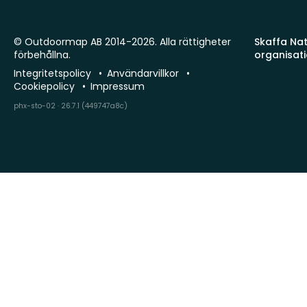
© Outdoormap AB 2014-2026. Alla rättigheter
Skaffa Natu
förbehållna.
organisat
Integritetspolicy
Användarvillkor
Cookiepolicy
Impressum
phx-sto-02 · 26.7.1 (449747a8c)