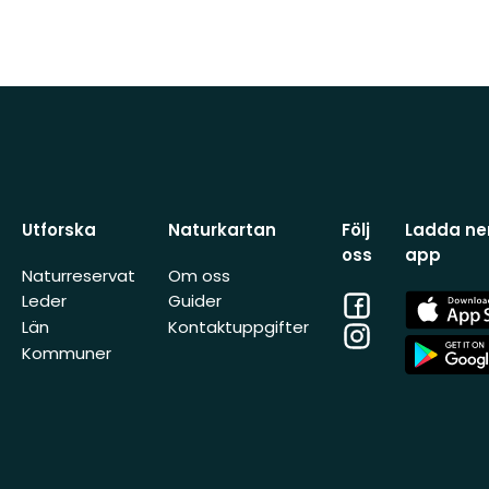
Utforska
Naturkartan
Följ
Ladda ner
oss
app
Naturreservat
Om oss
Facebook
App
Leder
Guider
Store
Län
Kontaktuppgifter
Instagram
App
Kommuner
Store