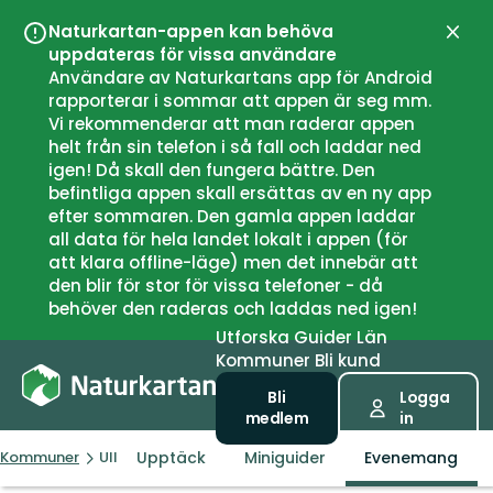
Naturkartan-appen kan behöva
Stän
uppdateras för vissa användare
Användare av Naturkartans app för Android
rapporterar i sommar att appen är seg mm.
Vi rekommenderar att man raderar appen
helt från sin telefon i så fall och laddar ned
igen! Då skall den fungera bättre. Den
befintliga appen skall ersättas av en ny app
efter sommaren. Den gamla appen laddar
all data för hela landet lokalt i appen (för
att klara offline-läge) men det innebär att
den blir för stor för vissa telefoner - då
behöver den raderas och laddas ned igen!
Utforska
Guider
Län
Kommuner
Bli kund
Bli
Logga
medlem
in
Upptäck
Miniguider
Evenemang
Kommuner
Ullensaker