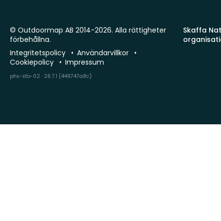
© Outdoormap AB 2014-2026. Alla rättigheter
Skaffa Natu
förbehållna.
organisat
Integritetspolicy
Användarvillkor
Cookiepolicy
Impressum
phx-sto-02 · 26.7.1 (449747a8c)