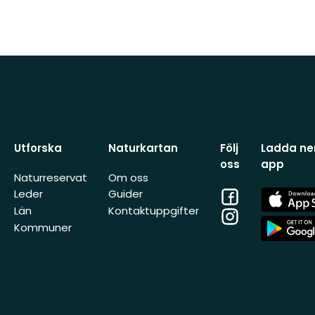
Utforska
Naturkartan
Följ
Ladda ner
oss
app
Naturreservat
Om oss
Facebook
App
Leder
Guider
Store
Län
Kontaktuppgifter
Instagram
App
Kommuner
Store