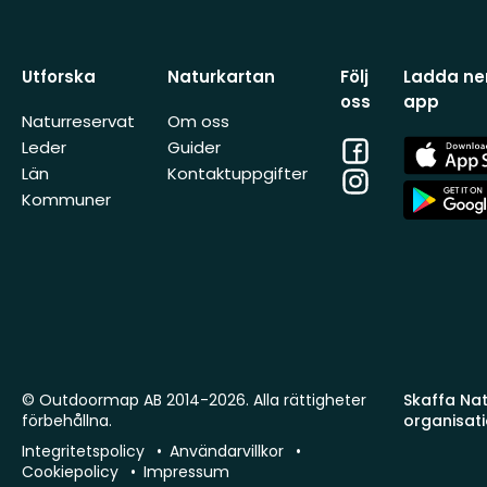
Utforska
Naturkartan
Följ
Ladda ner
oss
app
Naturreservat
Om oss
Facebook
App
Leder
Guider
Store
Län
Kontaktuppgifter
Instagram
App
Kommuner
Store
© Outdoormap AB 2014-2026. Alla rättigheter
Skaffa Natu
förbehållna.
organisat
Integritetspolicy
Användarvillkor
Cookiepolicy
Impressum