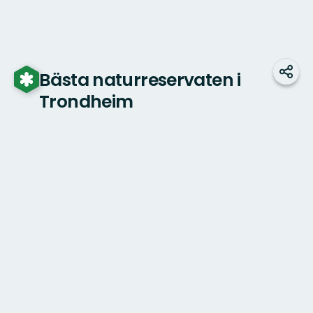
Bästa naturreservaten i
Dela
Trondheim
Karta