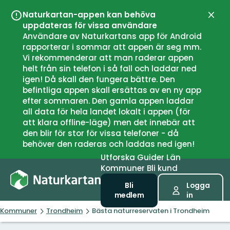
Naturkartan-appen kan behöva
Stän
uppdateras för vissa användare
Användare av Naturkartans app för Android
rapporterar i sommar att appen är seg mm.
Vi rekommenderar att man raderar appen
helt från sin telefon i så fall och laddar ned
igen! Då skall den fungera bättre. Den
befintliga appen skall ersättas av en ny app
efter sommaren. Den gamla appen laddar
all data för hela landet lokalt i appen (för
att klara offline-läge) men det innebär att
den blir för stor för vissa telefoner - då
behöver den raderas och laddas ned igen!
Utforska
Guider
Län
Kommuner
Bli kund
Bli
Logga
medlem
in
Kommuner
Trondheim
Bästa naturreservaten i Trondheim