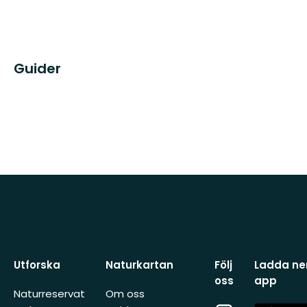
Guider
Utforska
Naturkartan
Följ
Ladda ner
oss
app
Naturreservat
Om oss