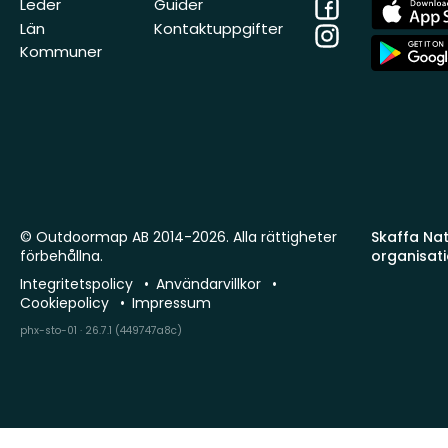
Facebook
App
Leder
Guider
Store
Län
Kontaktuppgifter
Instagram
App
Kommuner
Store
© Outdoormap AB 2014-2026. Alla rättigheter
Skaffa Natu
förbehållna.
organisat
Integritetspolicy
Användarvillkor
Cookiepolicy
Impressum
phx-sto-01 · 26.7.1 (449747a8c)