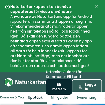
Naturkartan-appen kan behöva
Stän
uppdateras för vissa användare
Användare av Naturkartans app för Android
rapporterar i sommar att appen är seg mm.
Vi rekommenderar att man raderar appen
helt från sin telefon i så fall och laddar ned
igen! Då skall den fungera bättre. Den
befintliga appen skall ersättas av en ny app
efter sommaren. Den gamla appen laddar
all data för hela landet lokalt i appen (för
att klara offline-läge) men det innebär att
den blir för stor för vissa telefoner - då
behöver den raderas och laddas ned igen!
Utforska
Guider
Län
Kommuner
Bli kund
Bli
Logga
medlem
in
Upptäck
Miniguider
Evenemang
Kommun
Trondheim