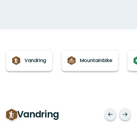
Kategorier
Vandring
Mountainbike
Vandring