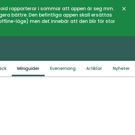
oid rapporterar i sommar att appen är seg mm.
Stän
gera bättre. Den befintliga appen skall ersättas
fline-läge) men det innebär att den blir för stor
äck
Miniguider
Evenemang
Artiklar
Nyheter