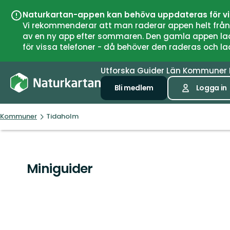
Naturkartan-appen kan behöva uppdateras för v
Vi rekommenderar att man raderar appen helt från si
av en ny app efter sommaren. Den gamla appen laddar
för vissa telefoner - då behöver den raderas och l
Utforska
Guider
Län
Kommuner
Bli medlem
Logga in
Kommuner
Tidaholm
Miniguider