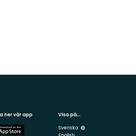
a ner vår app
Visa på…
Svenska
e
English