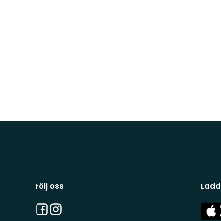
Följ oss
Ladd
Facebook
Instagram
App
Stor