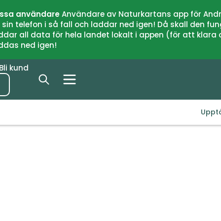
issa användare
Användare av Naturkartans app för Andr
n telefon i så fall och laddar ned igen! Då skall den fun
 all data för hela landet lokalt i appen (för att klara of
addas ned igen!
Bli kund
Uppt