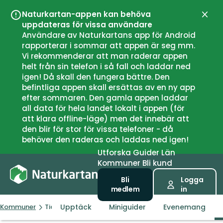
Naturkartan-appen kan behöva
Stän
uppdateras för vissa användare
Användare av Naturkartans app för Android
rapporterar i sommar att appen är seg mm.
Vi rekommenderar att man raderar appen
helt från sin telefon i så fall och laddar ned
igen! Då skall den fungera bättre. Den
befintliga appen skall ersättas av en ny app
efter sommaren. Den gamla appen laddar
all data för hela landet lokalt i appen (för
att klara offline-läge) men det innebär att
den blir för stor för vissa telefoner - då
behöver den raderas och laddas ned igen!
Utforska
Guider
Län
Kommuner
Bli kund
Bli
Logga
medlem
in
Upptäck
Miniguider
Evenemang
Kommuner
Tidaholm