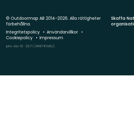
© Outdoormap AB 2014-2026. Alla rättigheter
Skaffa Natu
förbehållna.
organisat
Integritetspolicy
Användarvillkor
Cookiepolicy
Impressum
phx-sto-01 · 26.7.1 (449747a8c)