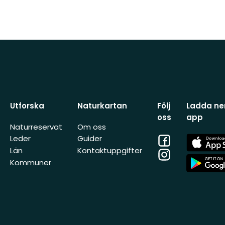
Utforska
Naturkartan
Följ
Ladda ner
oss
app
Naturreservat
Om oss
Facebook
App
Leder
Guider
Store
Län
Kontaktuppgifter
Instagram
App
Kommuner
Store