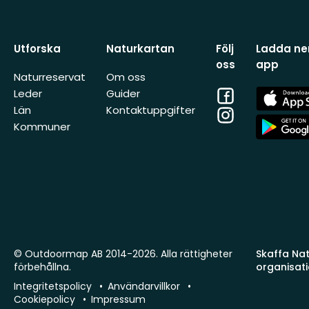
Utforska
Naturkartan
Följ
Ladda ner
oss
app
Naturreservat
Om oss
Facebook
App
Leder
Guider
Store
Län
Kontaktuppgifter
Instagram
App
Kommuner
Store
© Outdoormap AB 2014-2026. Alla rättigheter
Skaffa Natu
förbehållna.
organisat
Integritetspolicy
Användarvillkor
Cookiepolicy
Impressum