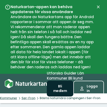
Naturkartan-appen kan behöva
Stän
uppdateras för vissa användare
Användare av Naturkartans app för Android
rapporterar i sommar att appen är seg mm.
Vi rekommenderar att man raderar appen
helt från sin telefon i så fall och laddar ned
igen! Då skall den fungera bättre. Den
befintliga appen skall ersättas av en ny app
efter sommaren. Den gamla appen laddar
all data för hela landet lokalt i appen (för
att klara offline-läge) men det innebär att
den blir för stor för vissa telefoner - då
behöver den raderas och laddas ned igen!
Utforska
Guider
Län
Kommuner
Bli kund
Bli
Logga
medlem
in
Kommuner
Sør-Fron
Bästa naturnära campingen i Sør-Fron