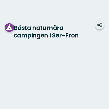
Bästa naturnära
Dela
campingen i Sør-Fron
Karta