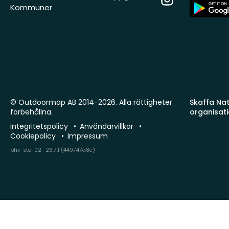
App
Kommuner
Store
© Outdoormap AB 2014-2026. Alla rättigheter
Skaffa Natu
förbehållna.
organisat
Integritetspolicy
Användarvillkor
Cookiepolicy
Impressum
phx-sto-02 · 26.7.1 (449747a8c)