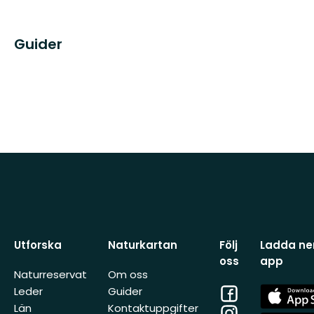
Guider
Utforska
Naturkartan
Följ
Ladda ner
oss
app
Naturreservat
Om oss
Facebook
App
Leder
Guider
Store
Län
Kontaktuppgifter
Instagram