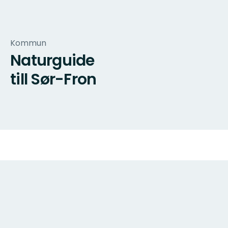
Kommun
Naturguide
till Sør-Fron
Karta