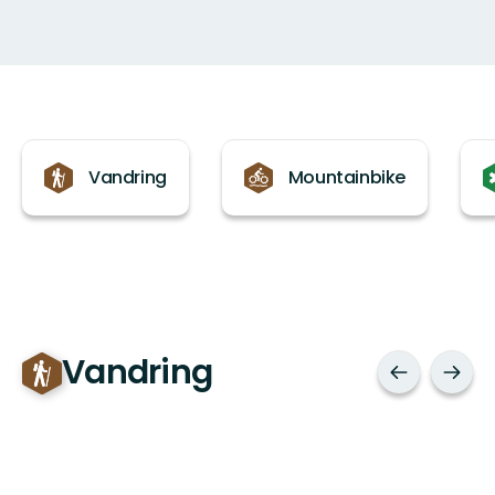
Kategorier
Vandring
Mountainbike
Vandring