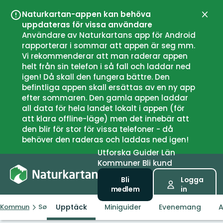
Naturkartan-appen kan behöva
Stän
uppdateras för vissa användare
Användare av Naturkartans app för Android
rapporterar i sommar att appen är seg mm.
Vi rekommenderar att man raderar appen
helt från sin telefon i så fall och laddar ned
igen! Då skall den fungera bättre. Den
befintliga appen skall ersättas av en ny app
efter sommaren. Den gamla appen laddar
all data för hela landet lokalt i appen (för
att klara offline-läge) men det innebär att
den blir för stor för vissa telefoner - då
behöver den raderas och laddas ned igen!
Utforska
Guider
Län
Kommuner
Bli kund
Bli
Logga
medlem
in
Upptäck
Miniguider
Evenemang
A
Kommun
Sør-Fron