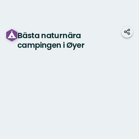
Bästa naturnära
Dela
campingen i Øyer
Karta