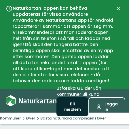
Naturkartan-appen kan behöva
Stän
uppdateras för vissa användare
Användare av Naturkartans app för Android
rapporterar i sommar att appen är seg mm.
Vi rekommenderar att man raderar appen
helt från sin telefon i så fall och laddar ned
igen! Då skall den fungera bättre. Den
befintliga appen skall ersättas av en ny app
efter sommaren. Den gamla appen laddar
all data för hela landet lokalt i appen (för
att klara offline-läge) men det innebär att
den blir för stor för vissa telefoner - då
behöver den raderas och laddas ned igen!
Utforska
Guider
Län
Kommuner
Bli kund
Bli
Logga
medlem
in
Kommuner
Øyer
Bästa naturnära campingen i Øyer