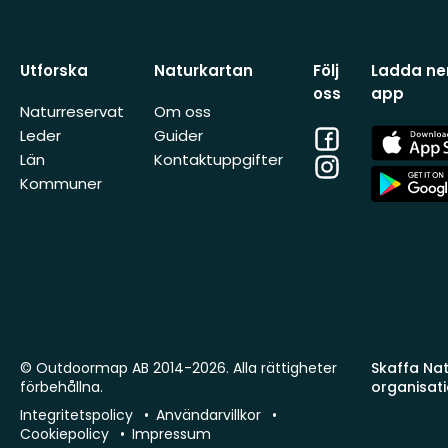
Utforska
Naturkartan
Följ
Ladda ner
oss
app
Naturreservat
Om oss
Facebook
App
Leder
Guider
Store
Län
Kontaktuppgifter
Instagram
App
Kommuner
Store
© Outdoormap AB 2014-2026. Alla rättigheter
Skaffa Natu
förbehållna.
organisat
Integritetspolicy
Användarvillkor
Cookiepolicy
Impressum