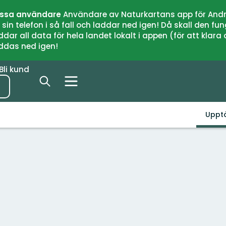
issa användare
Användare av Naturkartans app för Andr
n telefon i så fall och laddar ned igen! Då skall den fun
 all data för hela landet lokalt i appen (för att klara of
addas ned igen!
Bli kund
Uppt