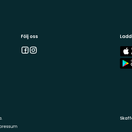
Följ oss
Ladd
Facebook
Instagram
App
Stor
App
Stor
a.
Skaff
pressum