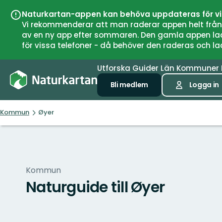
Naturkartan-appen kan behöva uppdateras för v
Vi rekommenderar att man raderar appen helt från si
av en ny app efter sommaren. Den gamla appen laddar
för vissa telefoner - då behöver den raderas och l
Utforska
Guider
Län
Kommuner
Bli medlem
Logga in
Kommun
Øyer
Kommun
Naturguide till Øyer