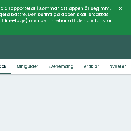
oid rapporterar i sommar att appen är seg mm.
Stän
gera bättre. Den befintliga appen skall ersättas
fline-läge) men det innebär att den blir för stor
äck
Miniguider
Evenemang
Artiklar
Nyheter